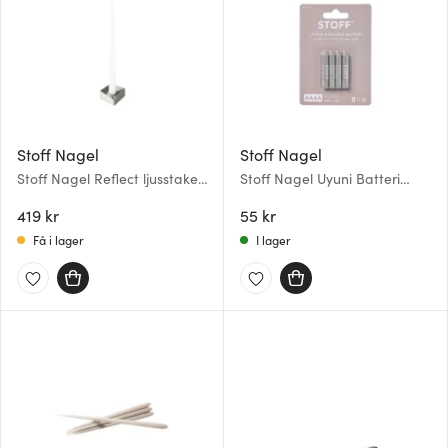
Stoff Nagel
Stoff Nagel
Stoff Nagel Reflect ljusstake
Stoff Nagel Uyuni Batteri
stor 3,2x5,5 cm Borstad krom
AAAA 4-pack
419 kr
55 kr
Få i lager
I lager