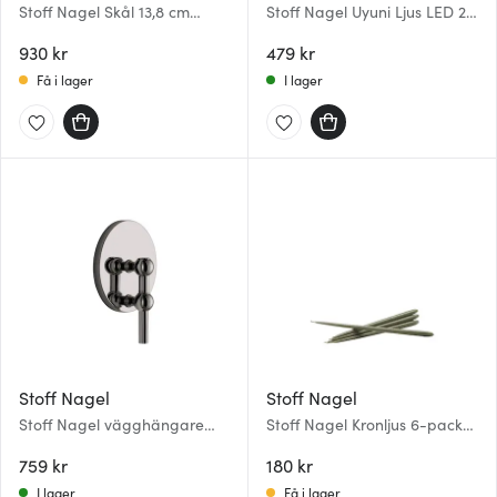
Stoff Nagel Skål 13,8 cm
Stoff Nagel Uyuni Ljus LED 2-
Svart
pack Beige
930 kr
479 kr
Få i lager
I lager
Stoff Nagel
Stoff Nagel
Stoff Nagel vägghängare
Stoff Nagel Kronljus 6-pack
14,5 cm Svart krom
Dusty Green
759 kr
180 kr
I lager
Få i lager