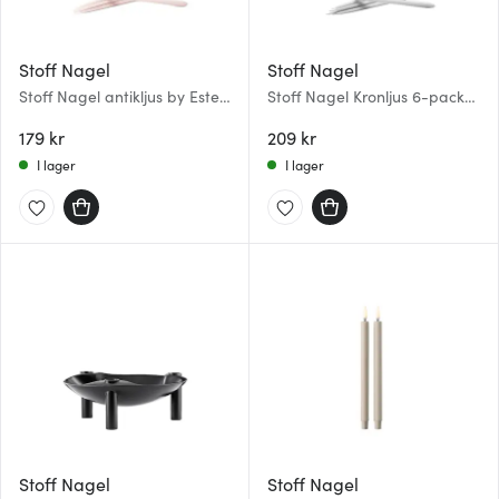
Stoff Nagel
Stoff Nagel
Stoff Nagel antikljus by Ester
Stoff Nagel Kronljus 6-pack
& Erik 29 cm 6-pack Mellow
Vit
Pink
179 kr
209 kr
I lager
I lager
Stoff Nagel
Stoff Nagel