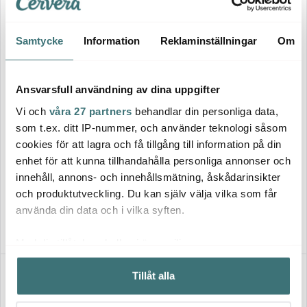
Samtycke
Information
Reklaminställningar
Om
Ansvarsfull användning av dina uppgifter
Vi och
våra 27 partners
behandlar din personliga data,
som t.ex. ditt IP-nummer, och använder teknologi såsom
cookies för att lagra och få tillgång till information på din
Stoff Nagel
Stoff Nagel
enhet för att kunna tillhandahålla personliga annonser och
Stoff Nagel Vas Krom
Stoff Nagel Fot 23x17 cm
Krom
innehåll, annons- och innehållsmätning, åskådarinsikter
369 kr
1899 kr
och produktutveckling. Du kan själv välja vilka som får
I lager
Få i lager
använda din data och i vilka syften.
Med din tillåtelse skulle vi även vilja:
Samla in information om din geografiska plats som
Tillåt alla
kan ha en noggrannhet på upp till flera meter
Identifiera din enhet genom att aktivt skanna den för