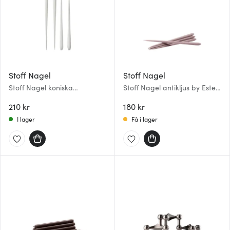
Stoff Nagel
Stoff Nagel
Stoff Nagel koniska
Stoff Nagel antikljus by Ester
stearinljus by Ester & Erik 36
& Erik 29 cm 6-pack Soft
cm 4-pack vit
210 kr
Rose
180 kr
I lager
Få i lager