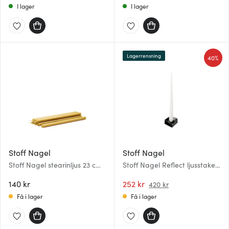
I lager
I lager
Lagerrensning
40%
Stoff Nagel
Stoff Nagel
Stoff Nagel stearinljus 23 cm
Stoff Nagel Reflect ljusstake
8-pack golden honey
stor 3,2x5,5 cm Svart krom
140 kr
252 kr
420 kr
Få i lager
Få i lager