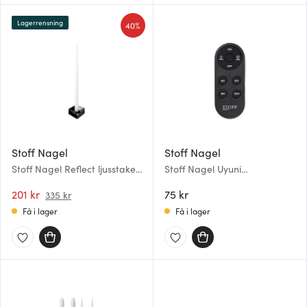
Lagerrensning
40%
Stoff Nagel
Stoff Nagel
Stoff Nagel Reflect ljusstake
Stoff Nagel Uyuni
liten 2,7x4,5 cm Svart krom
Fjärrkontroll till Ljus LED
201 kr
75 kr
335 kr
Få i lager
Få i lager