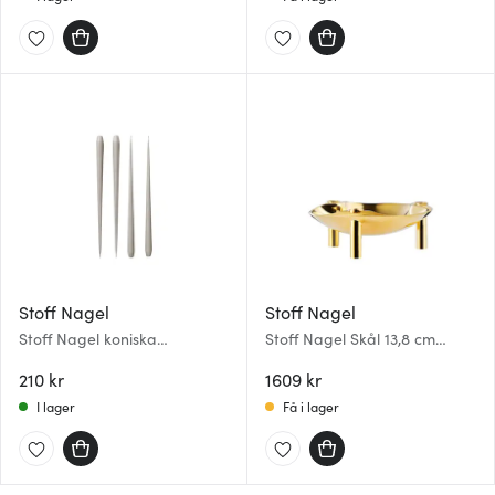
Stoff Nagel
Stoff Nagel
Stoff Nagel koniska
Stoff Nagel Skål 13,8 cm
stearinljus by Ester & Erik 36
Mässing
cm 4-pack sand
210 kr
1609 kr
I lager
Få i lager