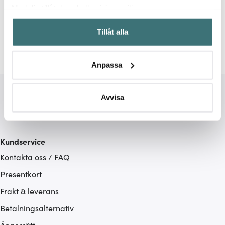
Relaterade sidor
Med din tillåtelse skulle vi även vilja:
Samla in information om din geografiska plats som
Springform
Tillåt alla
kan ha en noggrannhet på upp till flera meter
Identifiera din enhet genom att aktivt skanna den för
specifika kännetecken (fingeravtryck)
Anpassa
Ta reda på mer om hur dina personliga uppgifter
behandlas och ställ in dina preferenser i
detaljsektionen
.
Du kan ändra eller dra tillbaka ditt samtycke när som
Avvisa
helst från cookie-förklaringen.
Vi använder cookies för att innehållet och annonserna
Kundservice
ska anpassas efter det som vi tror att du tycker om. Det
Kontakta oss / FAQ
gör också att vi kan analysera vår trafik och göra
hemsidan ännu bättre. Du bestämmer själv vilka cookies
Presentkort
som du vill dela med dig av.
Frakt & leverans
Betalningsalternativ