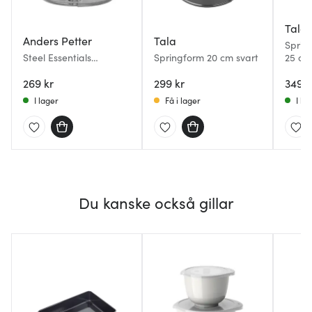
Tala
Anders Petter
Tala
Sprin
Steel Essentials
Springform 20 cm svart
25 cm
springform 26 cm
rostfritt stål
269 kr
299 kr
349 k
I lager
Få i lager
I la
Du kanske också gillar