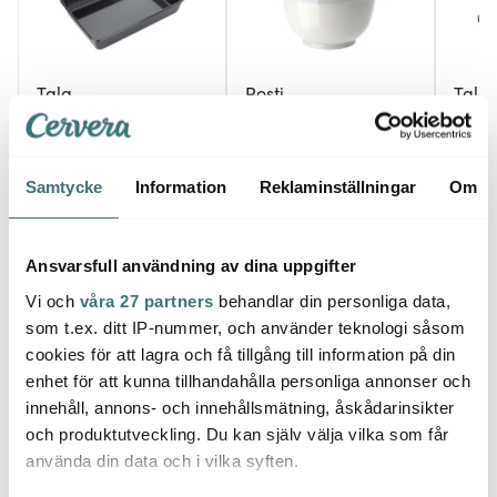
Tala
Rosti
Tala
Långpanna 34x24x6
Margrethe Skålset 1,5 +
Hopfä
cm
3 L Vit
avsva
44,5x
379 kr
699 kr
149 k
Samtycke
Information
Reklaminställningar
Om
I lager
I lager
Få i
Ansvarsfull användning av dina uppgifter
Vi och
våra 27 partners
behandlar din personliga data,
som t.ex. ditt IP-nummer, och använder teknologi såsom
cookies för att lagra och få tillgång till information på din
Låt dig inspireras av våra kunder
enhet för att kunna tillhandahålla personliga annonser och
innehåll, annons- och innehållsmätning, åskådarinsikter
och produktutveckling. Du kan själv välja vilka som får
använda din data och i vilka syften.