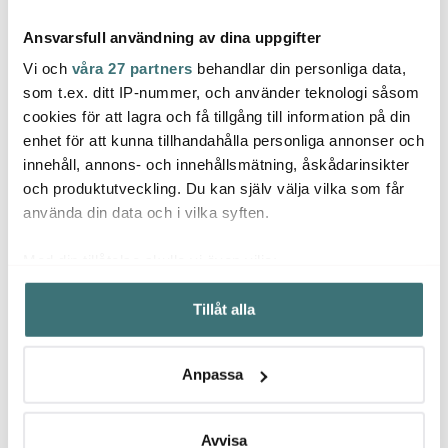
Ansvarsfull användning av dina uppgifter
Vi och
våra 27 partners
behandlar din personliga data,
som t.ex. ditt IP-nummer, och använder teknologi såsom
cookies för att lagra och få tillgång till information på din
Hackit
enhet för att kunna tillhandahålla personliga annonser och
Le Creuset
Ander
Hackit Köttfärshackare
innehåll, annons- och innehållsmätning, åskådarinsikter
22,5 cm Svart
Oval grytskedshållare
Class
15 cm Bleu Riviera
38x28
och produktutveckling. Du kan själv välja vilka som får
129 kr
209 kr
199 k
använda din data och i vilka syften.
I lager
I lager
I la
Med din tillåtelse skulle vi även vilja:
Samla in information om din geografiska plats som
Tillåt alla
kan ha en noggrannhet på upp till flera meter
Identifiera din enhet genom att aktivt skanna den för
specifika kännetecken (fingeravtryck)
Låt dig inspireras av våra kunder
Anpassa
Ta reda på mer om hur dina personliga uppgifter
behandlas och ställ in dina preferenser i
detaljsektionen
.
Du kan ändra eller dra tillbaka ditt samtycke när som
Avvisa