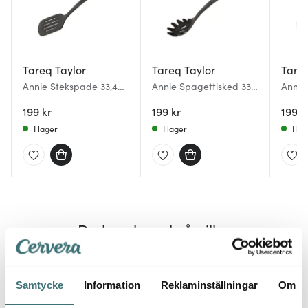
Tareq Taylor
Tareq Taylor
Tareq
Annie Stekspade 33,4
Annie Spagettisked 33,2
Annie
cm Svart
cm Svart
33,5x
199 kr
199 kr
199 k
I lager
I lager
I la
Du kanske också gillar
Samtycke
Information
Reklaminställningar
Om