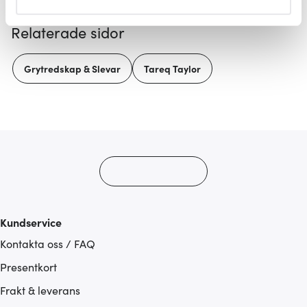
helst från cookie-förklaringen.
Relaterade sidor
Vi använder cookies för att innehållet och annonserna
ska anpassas efter det som vi tror att du tycker om. Det
Grytredskap & Slevar
Tareq Taylor
gör också att vi kan analysera vår trafik och göra
hemsidan ännu bättre. Du bestämmer själv vilka cookies
som du vill dela med dig av.
Kundservice
Kontakta oss / FAQ
Presentkort
Frakt & leverans