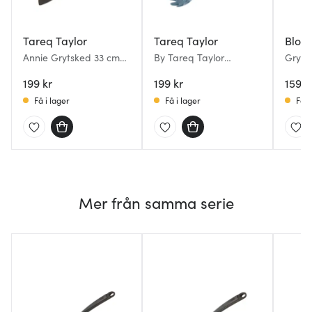
Tareq Taylor
Tareq Taylor
Blom
Annie Grytsked 33 cm
By Tareq Taylor
Grytsk
Svart
Spagettisked Annie 33,2
latte
199 kr
cm Indigo
199 kr
159 k
Få i lager
Få i lager
Få i
Mer från samma serie