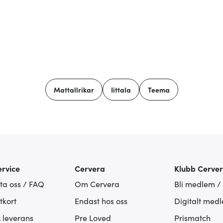
Mattallrikar
Iittala
Teema
rvice
Cervera
Klubb Cerve
ta oss / FAQ
Om Cervera
Bli medlem /
tkort
Endast hos oss
Digitalt med
& leverans
Pre Loved
Prismatch