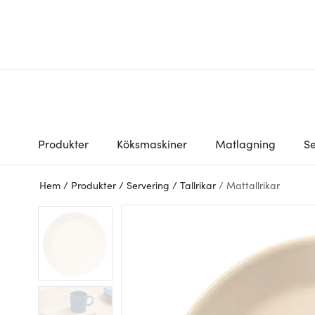
Produkter
Köksmaskiner
Matlagning
Se
Hem
/
Produkter
/
Servering
/
Tallrikar
/
Mattallrikar