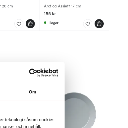
Arctica Assiett 20 cm
Arctica Assiett 17 cm
Teema a
Teema Ta
155 kr
179 kr
239 kr
I lager
I lager
I lager
30%
Om
der teknologi såsom cookies
 annonser och innehåll,