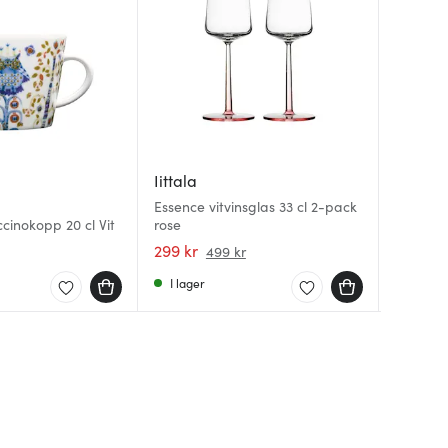
Iittala
Iittala
Iittala
Essence vitvinsglas 33 cl 2-pack
cinokopp 20 cl Vit
rose
Teema s
Teema S
299 kr
239 kr
249 kr
499 kr
I lager
Få i la
I lager