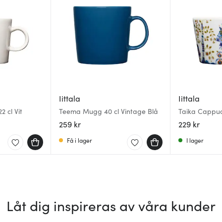
Iittala
Iittala
 cl Vit
Teema Mugg 40 cl Vintage Blå
Taika Cappuc
259 kr
229 kr
Få i lager
I lager
Låt dig inspireras av våra kunder