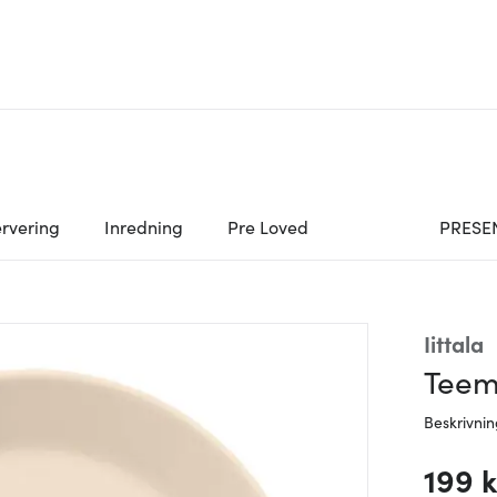
rvering
Inredning
Pre Loved
PRESE
Iittala
Teema
Beskrivni
199 k