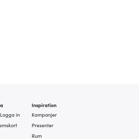
ra
Inspiration
 Logga in
Kampanjer
lemskort
Presenter
Rum