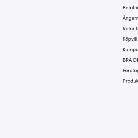
Betaln
Ångerr
Retur 
Köpvill
Kampan
BRA D
Företa
Produk