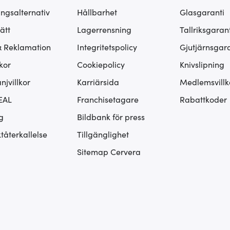
ingsalternativ
Hållbarhet
Glasgaranti
ätt
Lagerrensning
Tallriksgarant
& Reklamation
Integritetspolicy
Gjutjärnsgara
kor
Cookiepolicy
Knivslipning
jvillkor
Karriärsida
Medlemsvillk
EAL
Franchisetagare
Rabattkoder
g
Bildbank för press
tåterkallelse
Tillgänglighet
Sitemap Cervera