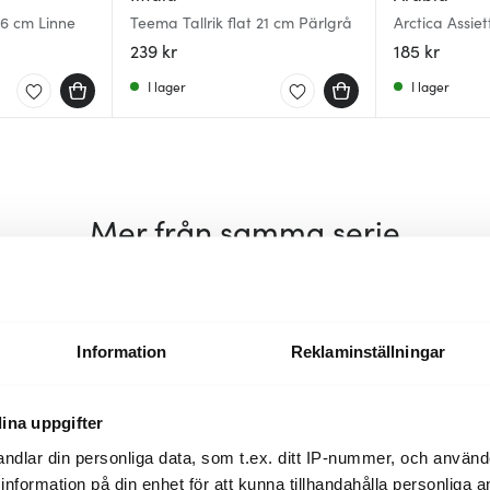
26 cm Linne
Teema Tallrik flat 21 cm Pärlgrå
239 kr
185 kr
I lager
I lager
Mer från samma serie
Information
Reklaminställningar
ina uppgifter
ndlar din personliga data, som t.ex. ditt IP-nummer, och använ
ill information på din enhet för att kunna tillhandahålla personliga