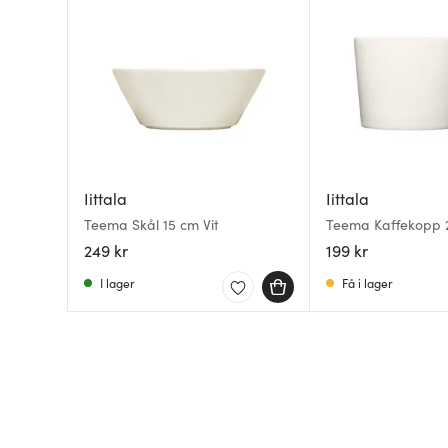
Iittala
Iittala
Teema Skål 15 cm Vit
Teema Kaffekopp 22
249 kr
199 kr
I lager
Få i lager