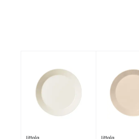
Iittala
Iittala