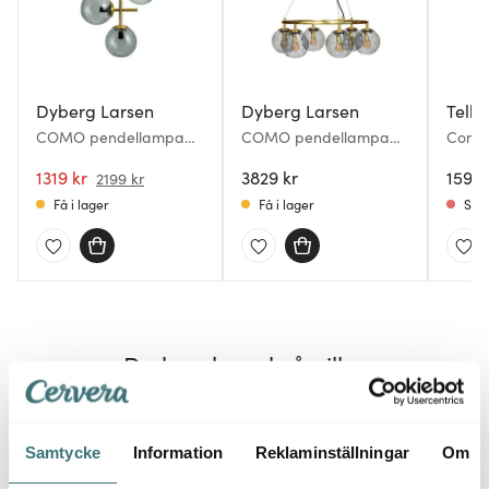
Dyberg Larsen
Dyberg Larsen
Tell
COMO pendellampa
COMO pendellampa
Como 
60 cm rök/mässing
32,5 cm smoke/mässing
1319 kr
3829 kr
159 k
2199 kr
Få i lager
Få i lager
Slut
Du kanske också gillar
32%
Samtycke
Information
Reklaminställningar
Om