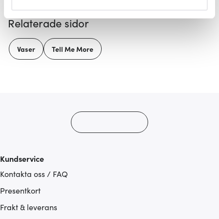
helst från cookie-förklaringen.
Relaterade sidor
Vi använder cookies för att innehållet och annonserna
ska anpassas efter det som vi tror att du tycker om. Det
Vaser
Tell Me More
gör också att vi kan analysera vår trafik och göra
hemsidan ännu bättre. Du bestämmer själv vilka cookies
som du vill dela med dig av.
Kundservice
Kontakta oss / FAQ
Presentkort
Frakt & leverans