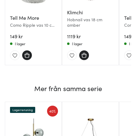
Klimchi
Tell Me More
Tell
Hobnail vas 18 cm
Como Ripple vas 10 cm
amber
Como 
klar
149 kr
1119 kr
149 k
I lager
I lager
I la
Mer från samma serie
Lagerrensning
40%