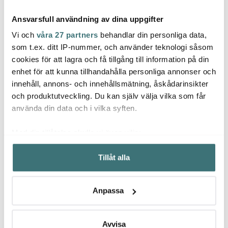
Ansvarsfull användning av dina uppgifter
Vi och
våra 27 partners
behandlar din personliga data,
som t.ex. ditt IP-nummer, och använder teknologi såsom
cookies för att lagra och få tillgång till information på din
enhet för att kunna tillhandahålla personliga annonser och
Tell Me More
Tell Me More
Tell
innehåll, annons- och innehållsmätning, åskådarinsikter
Jules kuddfodral linne
Doftpinnar Nomad
Nella
50x50 cm beige ränder
50x70
och produktutveckling. Du kan själv välja vilka som får
339 kr
399 kr
119 kr
499 kr
använda din data och i vilka syften.
I lager
I lager
Få i
Med din tillåtelse skulle vi även vilja:
Samla in information om din geografiska plats som
Tillåt alla
kan ha en noggrannhet på upp till flera meter
Identifiera din enhet genom att aktivt skanna den för
specifika kännetecken (fingeravtryck)
Låt dig inspireras av våra kunder
Anpassa
Ta reda på mer om hur dina personliga uppgifter
behandlas och ställ in dina preferenser i
detaljsektionen
.
Du kan ändra eller dra tillbaka ditt samtycke när som
Avvisa