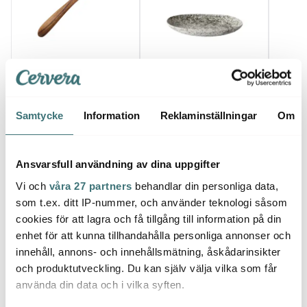
Tell Me More
Tell Me More
Tell
Teak saltsked 8 cm
Rivoli serveringsfat liten
Luna b
37x21,5 cm green
5x15 
49 kr
splatter
699 kr
99 kr
Samtycke
Information
Reklaminställningar
Om
I lager
I lager
I la
Ansvarsfull användning av dina uppgifter
Vi och
våra 27 partners
behandlar din personliga data,
som t.ex. ditt IP-nummer, och använder teknologi såsom
cookies för att lagra och få tillgång till information på din
Låt dig inspireras av våra kunder
enhet för att kunna tillhandahålla personliga annonser och
innehåll, annons- och innehållsmätning, åskådarinsikter
och produktutveckling. Du kan själv välja vilka som får
använda din data och i vilka syften.