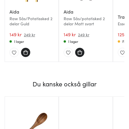
Aida
Aida
Tram
Raw Sås/Potatissked 2
Raw Sås/potatisked 2
delar Guld
delar Matt svart
Essen
149 kr
149 kr
125 k
249 kr
249 kr
I lager
I lager
Få i
Du kanske också gillar