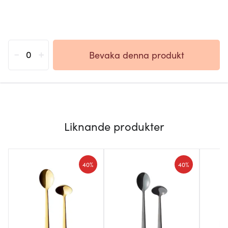
-
+
Bevaka denna produkt
Liknande produkter
40%
40%