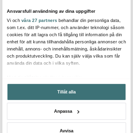
Ansvarsfull användning av dina uppgifter
Vi och
våra 27 partners
behandlar din personliga data,
som t.ex. ditt IP-nummer, och använder teknologi såsom
cookies för att lagra och få tillgång till information på din
enhet för att kunna tillhandahålla personliga annonser och
Rosendahl
Tenderflame
Tend
innehåll, annons- och innehållsmätning, åskådarinsikter
Premium Ölglas 60 cl 2-
TenderFuel lampolja 1 L
Tende
pack
klar
och produktutveckling. Du kan själv välja vilka som får
249 kr
159 kr
159 k
använda din data och i vilka syften.
I lager
I lager
I la
Med din tillåtelse skulle vi även vilja:
Samla in information om din geografiska plats som
Tillåt alla
kan ha en noggrannhet på upp till flera meter
Identifiera din enhet genom att aktivt skanna den för
specifika kännetecken (fingeravtryck)
Låt dig inspireras av våra kunder
Anpassa
Ta reda på mer om hur dina personliga uppgifter
behandlas och ställ in dina preferenser i
detaljsektionen
.
Du kan ändra eller dra tillbaka ditt samtycke när som
Avvisa