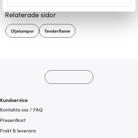
helst från cookie-förklaringen.
Relaterade sidor
Vi använder cookies för att innehållet och annonserna
ska anpassas efter det som vi tror att du tycker om. Det
Oljelampor
Tenderflame
gör också att vi kan analysera vår trafik och göra
hemsidan ännu bättre. Du bestämmer själv vilka cookies
som du vill dela med dig av.
Kundservice
Kontakta oss / FAQ
Presentkort
Frakt & leverans