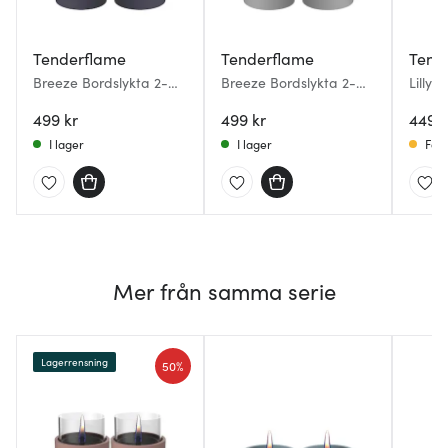
Tenderflame
Tenderflame
Tend
Breeze Bordslykta 2-
Breeze Bordslykta 2-
Lilly 
Pack Svart
Pack Grå
med b
499 kr
499 kr
449 k
I lager
I lager
Få i
Mer från samma serie
Lagerrensning
50%