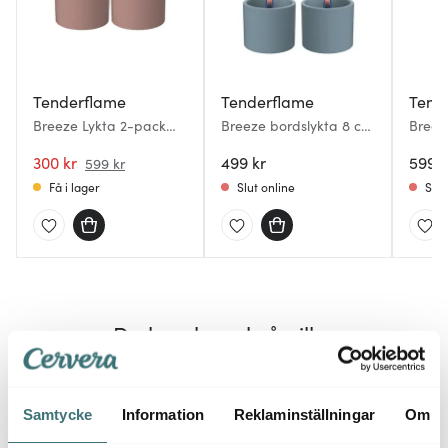
Tenderflame
Tenderflame
Tend
Breeze Lykta 2-pack
Breeze bordslykta 8 cm
Breez
Mörkrosa
2-pack ljusblå
Mörkb
300 kr
499 kr
599 k
599 kr
Få i lager
Slut online
Slut
Du kanske också gillar
Samtycke
Information
Reklaminställningar
Om