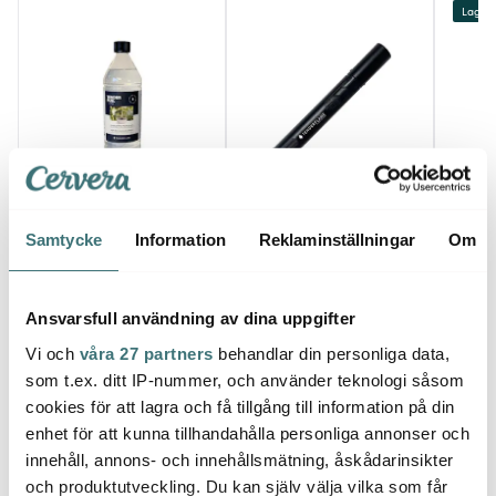
Lagerr
Tenderflame
Tenderflame
Tend
Samtycke
Information
Reklaminställningar
Om
TenderFuel Lampolja 1 L
Pen torch tändare 15,5
Rosie
cm svart
159 kr
399 kr
500 k
I lager
I lager
Få i
Ansvarsfull användning av dina uppgifter
Vi och
våra 27 partners
behandlar din personliga data,
som t.ex. ditt IP-nummer, och använder teknologi såsom
cookies för att lagra och få tillgång till information på din
enhet för att kunna tillhandahålla personliga annonser och
innehåll, annons- och innehållsmätning, åskådarinsikter
Låt dig inspireras av våra kunder
och produktutveckling. Du kan själv välja vilka som får