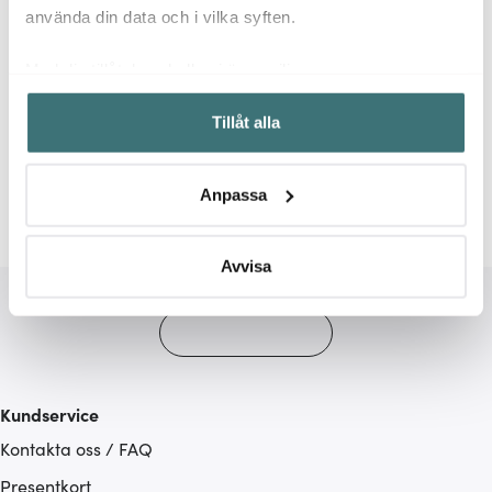
använda din data och i vilka syften.
Med din tillåtelse skulle vi även vilja:
Samla in information om din geografiska plats som
Relaterade sidor
Tillåt alla
kan ha en noggrannhet på upp till flera meter
Identifiera din enhet genom att aktivt skanna den för
Tenderflame
specifika kännetecken (fingeravtryck)
Anpassa
Ta reda på mer om hur dina personliga uppgifter
behandlas och ställ in dina preferenser i
detaljsektionen
.
Du kan ändra eller dra tillbaka ditt samtycke när som
Avvisa
helst från cookie-förklaringen.
Vi använder cookies för att innehållet och annonserna
ska anpassas efter det som vi tror att du tycker om. Det
gör också att vi kan analysera vår trafik och göra
Kundservice
hemsidan ännu bättre. Du bestämmer själv vilka cookies
Kontakta oss / FAQ
som du vill dela med dig av.
Presentkort