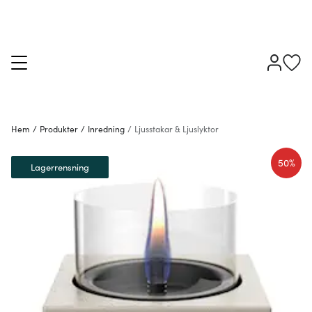
Hem
/
Produkter
/
Inredning
/
Ljusstakar & Ljuslyktor
50%
Lagerrensning