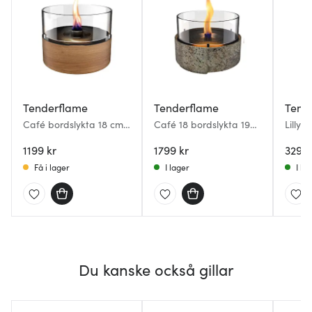
Tenderflame
Tenderflame
Tend
Café bordslykta 18 cm
Café 18 bordslykta 19
Lilly 
ek
cm Earth Stone
1199 kr
1799 kr
329 k
Få i lager
I lager
I la
Du kanske också gillar