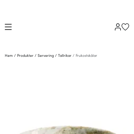
Hem
/
Produkter
/
Servering
/
Tallrikar
/
Frukostskålar