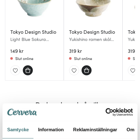
Tokyo Design Studio
Tokyo Design Studio
Tokyo
Light Blue Sakura
Yukishino ramen skål
Yukish
risskål 13x6 cm 0,35 L
21,5x9 cm 1,3 L brun/vit
22x4 
blå
149 kr
319 kr
319 k
Slut online
Slut online
Slut
Du kanske också gillar
Samtycke
Information
Reklaminställningar
Om