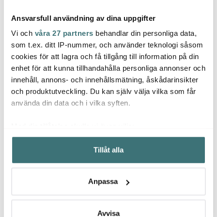
Ansvarsfull användning av dina uppgifter
Vi och
våra 27 partners
behandlar din personliga data,
som t.ex. ditt IP-nummer, och använder teknologi såsom
cookies för att lagra och få tillgång till information på din
enhet för att kunna tillhandahålla personliga annonser och
Tokyo Design Studio
Tokyo Design Studio
Tokyo
innehåll, annons- och innehållsmätning, åskådarinsikter
Nippon Blue
Nippon Blue Soya Skål
Ätpin
Pastatallrik 21 cm Wave
Star E
pack 
och produktutveckling. Du kan själv välja vilka som får
189 kr
89 kr
159 k
använda din data och i vilka syften.
I lager
I lager
I la
Med din tillåtelse skulle vi även vilja:
Samla in information om din geografiska plats som
Tillåt alla
kan ha en noggrannhet på upp till flera meter
Identifiera din enhet genom att aktivt skanna den för
specifika kännetecken (fingeravtryck)
Låt dig inspireras av våra kunder
Anpassa
Ta reda på mer om hur dina personliga uppgifter
behandlas och ställ in dina preferenser i
detaljsektionen
.
Du kan ändra eller dra tillbaka ditt samtycke när som
Avvisa