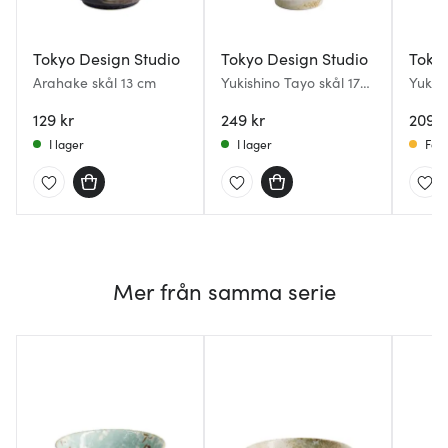
Tokyo Design Studio
Tokyo Design Studio
Tokyo
Arahake skål 13 cm
Yukishino Tayo skål 17x9
Yukish
cm 0,9 L brun/vit
0,6 L 
129 kr
249 kr
209 k
I lager
I lager
Få i
Mer från samma serie