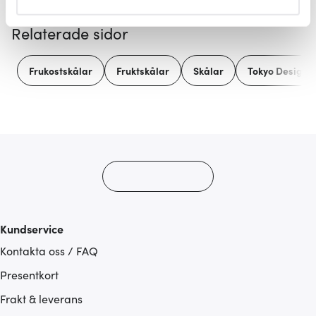
helst från cookie-förklaringen.
Relaterade sidor
Vi använder cookies för att innehållet och annonserna
ska anpassas efter det som vi tror att du tycker om. Det
Frukostskålar
Fruktskålar
Skålar
Tokyo Design S
gör också att vi kan analysera vår trafik och göra
hemsidan ännu bättre. Du bestämmer själv vilka cookies
som du vill dela med dig av.
Kundservice
Kontakta oss / FAQ
Presentkort
Frakt & leverans