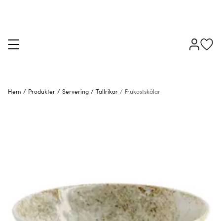
Hem
/
Produkter
/
Servering
/
Tallrikar
/
Frukostskålar