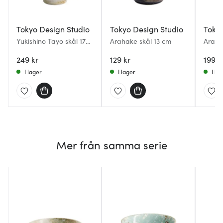
Tokyo Design Studio
Tokyo Design Studio
Tokyo
Yukishino Tayo skål 17x9
Arahake skål 13 cm
Araha
cm 0,9 L brun/vit
249 kr
129 kr
199 k
I lager
I lager
I la
Mer från samma serie