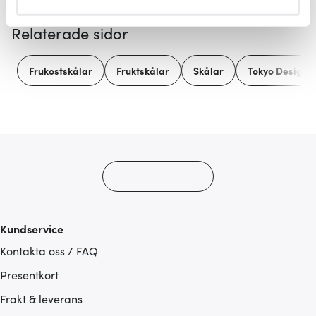
helst från cookie-förklaringen.
Relaterade sidor
Vi använder cookies för att innehållet och annonserna
ska anpassas efter det som vi tror att du tycker om. Det
Frukostskålar
Fruktskålar
Skålar
Tokyo Design S
gör också att vi kan analysera vår trafik och göra
hemsidan ännu bättre. Du bestämmer själv vilka cookies
som du vill dela med dig av.
Kundservice
Kontakta oss / FAQ
Presentkort
Frakt & leverans