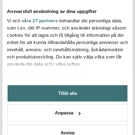
Ansvarsfull användning av dina uppgifter
Vi och
våra 27 partners
behandlar din personliga data,
som t.ex. ditt IP-nummer, och använder teknologi såsom
cookies för att lagra och få tillgång till information på din
enhet för att kunna tillhandahålla personliga annonser och
Tokyo Design Studio
Tokyo Design Studio
Tokyo
innehåll, annons- och innehållsmätning, åskådarinsikter
Shinryoku ramenskål 1 L
Flora Japonica Ramen
Chops
grön
Skål 1 L Crane
gåvos
och produktutveckling. Du kan själv välja vilka som får
229 kr
219 kr
249 k
använda din data och i vilka syften.
Få i lager
I lager
Få i
Med din tillåtelse skulle vi även vilja:
Samla in information om din geografiska plats som
Tillåt alla
kan ha en noggrannhet på upp till flera meter
Identifiera din enhet genom att aktivt skanna den för
specifika kännetecken (fingeravtryck)
Låt dig inspireras av våra kunder
Anpassa
Ta reda på mer om hur dina personliga uppgifter
behandlas och ställ in dina preferenser i
detaljsektionen
.
Du kan ändra eller dra tillbaka ditt samtycke när som
Avvisa