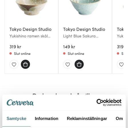
Tokyo Design Studio
Tokyo Design Studio
Tokyo
Yukishino ramen skål
Light Blue Sakura
Yukish
21,5x9 cm 1,3 L brun/vit
risskål 13x6 cm 0,35 L
22x4 
319 kr
blå
149 kr
319 k
Slut online
Slut online
Slut
Du kanske också gillar
Samtycke
Information
Reklaminställningar
Om