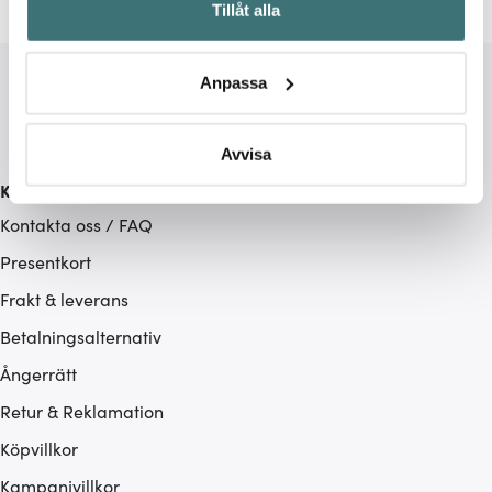
Tillåt alla
kan ha en noggrannhet på upp till flera meter
Identifiera din enhet genom att aktivt skanna den för
specifika kännetecken (fingeravtryck)
Anpassa
Ta reda på mer om hur dina personliga uppgifter
behandlas och ställ in dina preferenser i
detaljsektionen
.
Du kan ändra eller dra tillbaka ditt samtycke när som
Avvisa
helst från cookie-förklaringen.
Kundservice
Kontakta oss / FAQ
Vi använder cookies för att innehållet och annonserna
ska anpassas efter det som vi tror att du tycker om. Det
Presentkort
gör också att vi kan analysera vår trafik och göra
Frakt & leverans
hemsidan ännu bättre. Du bestämmer själv vilka cookies
Betalningsalternativ
som du vill dela med dig av.
Ångerrätt
Retur & Reklamation
Köpvillkor
Kampanjvillkor