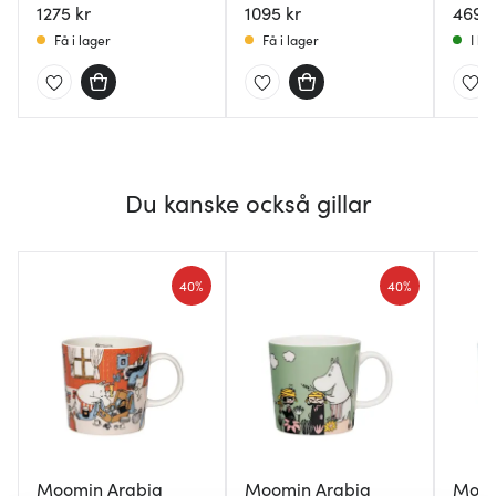
1275 kr
1095 kr
mörkt
469 k
Få i lager
Få i lager
I la
Du kanske också gillar
40%
40%
Moomin Arabia
Moomin Arabia
Moom