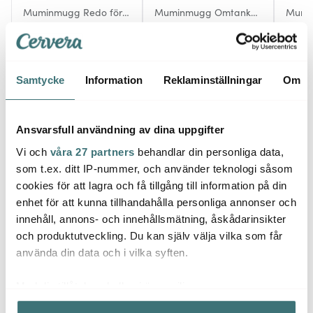
Muminmugg Redo för
Muminmugg Omtanke
Mumin
semester 30 cl Sommar
30 cl
Somm
2026
197 kr
167 kr
321 k
329 kr
279 kr
I lager
I lager
I la
Samtycke
Information
Reklaminställningar
Om
Ansvarsfull användning av dina uppgifter
Vi och
våra 27 partners
behandlar din personliga data,
Låt dig inspireras av våra kunder
som t.ex. ditt IP-nummer, och använder teknologi såsom
cookies för att lagra och få tillgång till information på din
enhet för att kunna tillhandahålla personliga annonser och
innehåll, annons- och innehållsmätning, åskådarinsikter
Relaterade sidor
och produktutveckling. Du kan själv välja vilka som får
använda din data och i vilka syften.
Vinställ
The Swedish Wine Rack Factory
Med din tillåtelse skulle vi även vilja:
Samla in information om din geografiska plats som