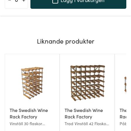
Liknande produkter
The Swedish Wine
The Swedish Wine
The 
Rack Factory
Rack Factory
Rack
Vinställ 30 flaskor
Trad Vinställ 42 Flaskor
Påby
monterad ljus ek
61 cm Mörk Ek
Vinstä