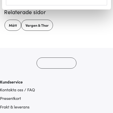
helst från cookie-förklaringen.
Relaterade sidor
Vi använder cookies för att innehållet och annonserna
ska anpassas efter det som vi tror att du tycker om. Det
Mått
Vargen & Thor
gör också att vi kan analysera vår trafik och göra
hemsidan ännu bättre. Du bestämmer själv vilka cookies
som du vill dela med dig av.
Kundservice
Kontakta oss / FAQ
Presentkort
Frakt & leverans