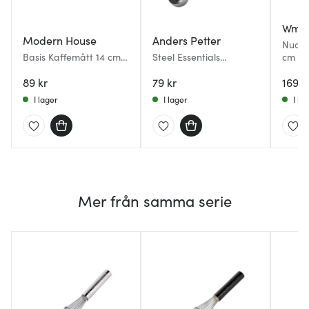
Wmf
Modern House
Anders Petter
Nuova
Basis Kaffemått 14 cm
Steel Essentials
cm ros
Stål
måttsked 17,5 cm
89 kr
blankt stål
79 kr
169 k
I lager
I lager
I la
Mer från samma serie