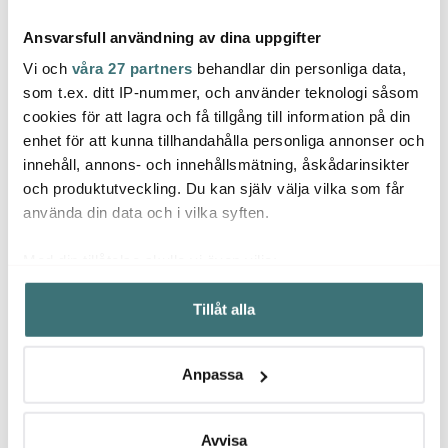
Ansvarsfull användning av dina uppgifter
Vi och
våra 27 partners
behandlar din personliga data,
som t.ex. ditt IP-nummer, och använder teknologi såsom
cookies för att lagra och få tillgång till information på din
enhet för att kunna tillhandahålla personliga annonser och
Vargen & Thor
Vargen & Thor
Varg
innehåll, annons- och innehållsmätning, åskådarinsikter
Kroma Bark kastrull 2,8
Frost salladsbestick 2
Pastak
L polerat stål
delar stål
och produktutveckling. Du kan själv välja vilka som får
1195 kr
295 kr
395 k
använda din data och i vilka syften.
I lager
I lager
I la
Med din tillåtelse skulle vi även vilja:
Samla in information om din geografiska plats som
Tillåt alla
kan ha en noggrannhet på upp till flera meter
Identifiera din enhet genom att aktivt skanna den för
specifika kännetecken (fingeravtryck)
Låt dig inspireras av våra kunder
Anpassa
Ta reda på mer om hur dina personliga uppgifter
behandlas och ställ in dina preferenser i
detaljsektionen
.
Du kan ändra eller dra tillbaka ditt samtycke när som
Avvisa