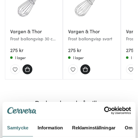
Vargen & Thor
Vargen & Thor
Varg
Frost ballongvisp 30 cm
Frost ballongvisp svart
Frost
hamrat stål
mässi
275 kr
275 kr
275 k
I lager
I lager
I la
Du kanske också gillar
Samtycke
Information
Reklaminställningar
Om