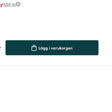
r
559 kr
+
Lägg i varukorgen