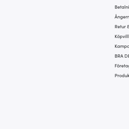
Betaln
Ångerr
Retur 
Köpvill
Kampan
BRA D
Företa
Produk