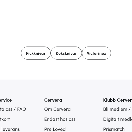
Fickknivar
Köksknivar
Victorinox
rvice
Cervera
Klubb Cerve
ta oss / FAQ
Om Cervera
Bli medlem /
tkort
Endast hos oss
Digitalt med
& leverans
Pre Loved
Prismatch