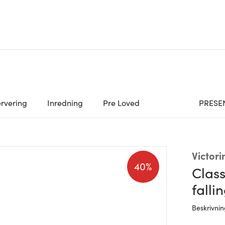
rvering
Inredning
Pre Loved
PRESE
Victori
40%
Class
falli
Beskrivni