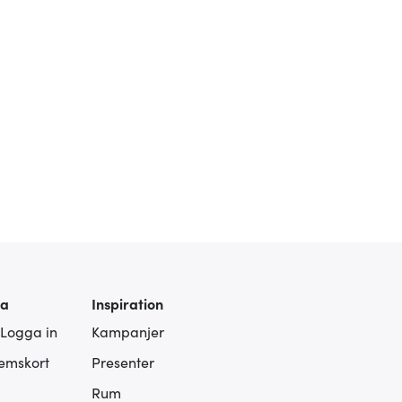
ra
Inspiration
 Logga in
Kampanjer
lemskort
Presenter
Rum