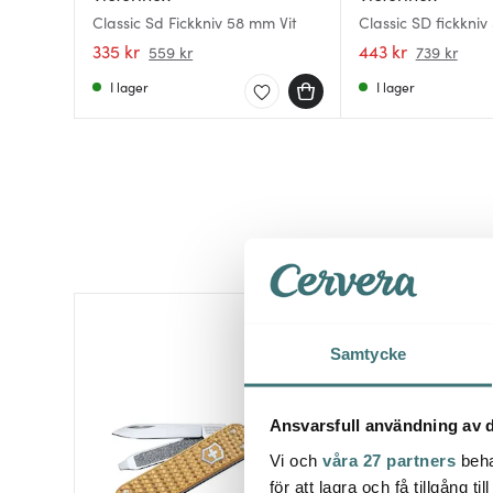
Classic Sd Fickkniv 58 mm Vit
Classic SD fickkniv
silver barleycorn
335 kr
443 kr
559 kr
739 kr
I lager
I lager
40%
Samtycke
Ansvarsfull användning av d
Vi och
våra 27 partners
beha
för att lagra och få tillgång t