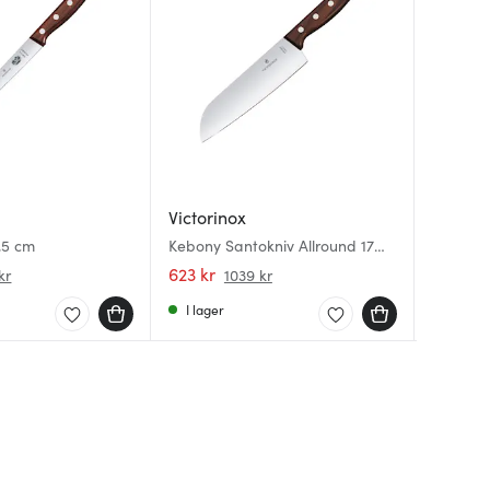
Victorinox
Victori
Jonas
9,5 cm
Kebony Santokniv Allround 17
Swiss cl
Potatiss
cm
623 kr
83 kr
49 kr
kr
1039 kr
1
I lager
I lager
I lager