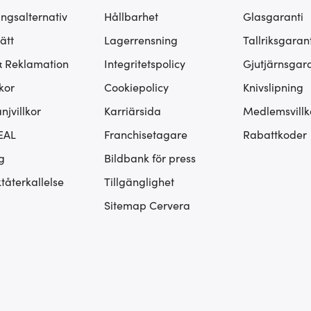
ingsalternativ
Hållbarhet
Glasgaranti
ätt
Lagerrensning
Tallriksgarant
& Reklamation
Integritetspolicy
Gjutjärnsgara
kor
Cookiepolicy
Knivslipning
jvillkor
Karriärsida
Medlemsvillk
EAL
Franchisetagare
Rabattkoder
g
Bildbank för press
tåterkallelse
Tillgänglighet
Sitemap Cervera