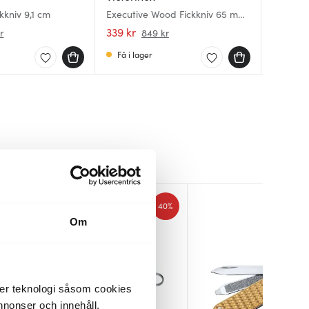
kniv 9,1 cm
Executive Wood Fickkniv 65 mm
Explorer
Classic 
Brun
Röd
339 kr
767 kr
335 kr
r
849 kr
Få i lager
Få i la
I lager
40%
40%
Om
der teknologi såsom cookies
 annonser och innehåll,