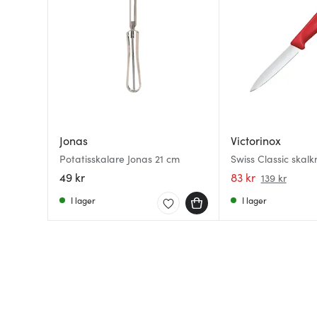
Jonas
Victorinox
Potatisskalare Jonas 21 cm
Swiss Classic skalk
49 kr
83 kr
139 kr
I lager
I lager