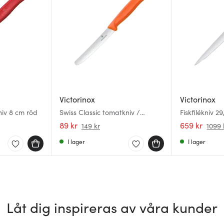
Victorinox
Victorinox
niv 8 cm röd
Swiss Classic tomatkniv /
Fiskfilékniv 2
bordskniv tandad 11 cm orange
89 kr
659 kr
149 kr
1099 
I lager
I lager
Låt dig inspireras av våra kunder