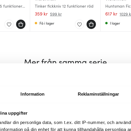
 5 funktioner
Tinker fickkniv 12 funktioner röd
Huntsman Fick
359 kr
617 kr
599 kr
1029 k
Få i lager
I lager
Mer från samma serie
40%
40%
Information
Reklaminställningar
ina uppgifter
ndlar din personliga data, som t.ex. ditt IP-nummer, och använ
ill information på din enhet för att kunna tillhandahålla personliga