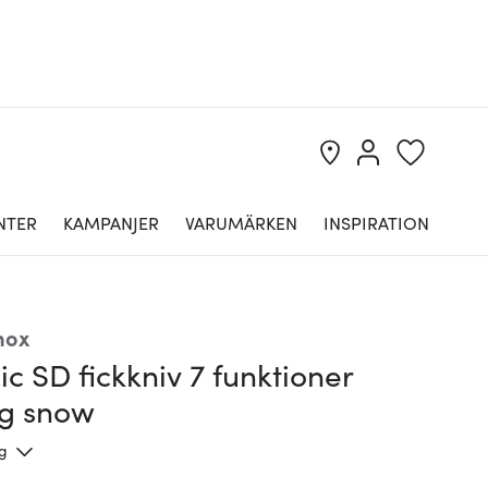
NTER
KAMPANJER
VARUMÄRKEN
INSPIRATION
nox
ic SD fickkniv 7 funktioner
ng snow
ng