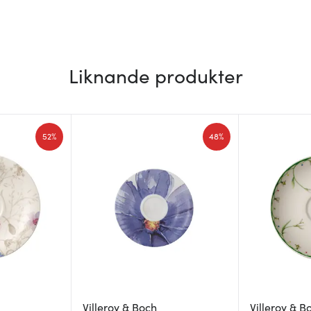
Liknande produkter
52%
48%
Villeroy & Boch
Villeroy & B