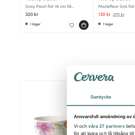
Gray Pearl Fat 16 cm till
Mariefleur Gris Fat 
kaffekopp 20 cl
frukostkopp 39 cl
320 kr
130 kr
270 kr
I lager
I lager
46%
Samtycke
Ansvarsfull användning av d
Vi och
våra 27 partners
beha
för att lagra och få tillgång t