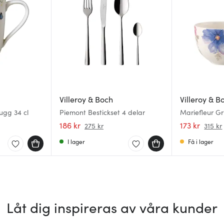
Villeroy & Boch
Villeroy & B
ugg 34 cl
Piemont Bestickset 4 delar
Mariefleur Gr
cl
186 kr
173 kr
275 kr
315 kr
I lager
Få i lager
Låt dig inspireras av våra kunder