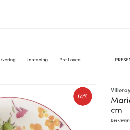
rvering
Inredning
Pre Loved
PRESE
Villero
52%
Marie
cm
Beskrivni