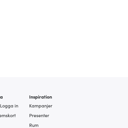
ra
Inspiration
 Logga in
Kampanjer
lemskort
Presenter
Rum