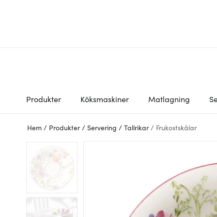
Produkter
Köksmaskiner
Matlagning
Se
Hem
/
Produkter
/
Servering
/
Tallrikar
/
Frukostskålar