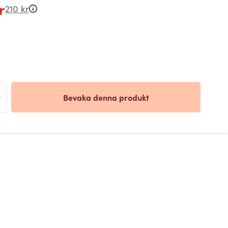
r
210 kr
+
Bevaka denna produkt