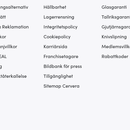
ingsalternativ
Hållbarhet
Glasgaranti
ätt
Lagerrensning
Tallriksgarant
& Reklamation
Integritetspolicy
Gjutjärnsgara
kor
Cookiepolicy
Knivslipning
jvillkor
Karriärsida
Medlemsvillk
EAL
Franchisetagare
Rabattkoder
g
Bildbank för press
tåterkallelse
Tillgänglighet
Sitemap Cervera