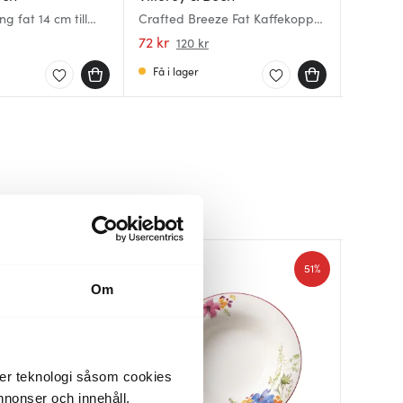
ng fat 14 cm till
Crafted Breeze Fat Kaffekopp
Old Luxe
Gray Pea
15 cm
kaffeko
kaffeko
72 kr
102 kr
320 kr
120 kr
Få i lager
I lager
I lager
48%
51%
Om
der teknologi såsom cookies
 annonser och innehåll,