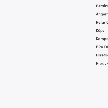
Betaln
Ångerr
Retur 
Köpvill
Kampan
BRA D
Företa
Produk