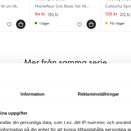
19 cm till
Mariefleur Gris Basic fat till
Colourful Spri
espressokopp 12 cm
kaffekopp
94 kr
105 kr
180 kr
210 kr
I lager
Få i lager
Mer från samma serie
48%
48%
Information
Reklaminställningar
ina uppgifter
ndlar din personliga data, som t.ex. ditt IP-nummer, och använ
ill information på din enhet för att kunna tillhandahålla personliga