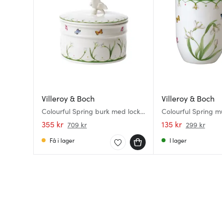
Villeroy & Boch
Villeroy & Boch
Colourful Spring burk med lock
Colourful Spring m
stor 18x16 cm 1,66 L
355 kr
135 kr
709 kr
299 kr
Få i lager
I lager