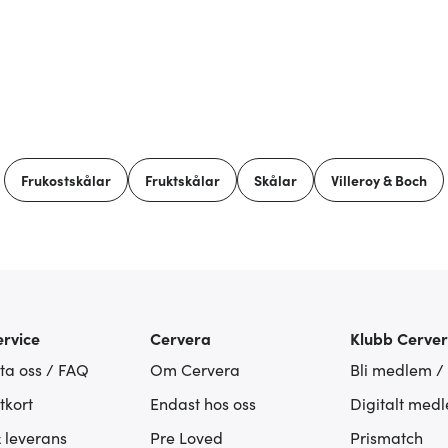
Frukostskålar
Fruktskålar
Skålar
Villeroy & Boch
rvice
Cervera
Klubb Cerve
ta oss / FAQ
Om Cervera
Bli medlem /
tkort
Endast hos oss
Digitalt med
& leverans
Pre Loved
Prismatch