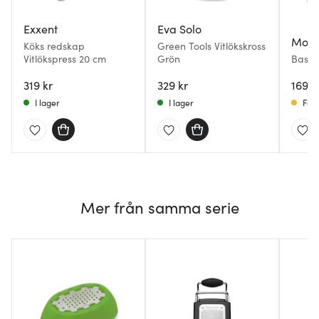
Exxent
Eva Solo
Mode
Köks redskap
Green Tools Vitlökskross
Vitlökspress 20 cm
Grön
Basis 
Stål
319 kr
329 kr
169 k
I lager
I lager
Få i
Mer från samma serie