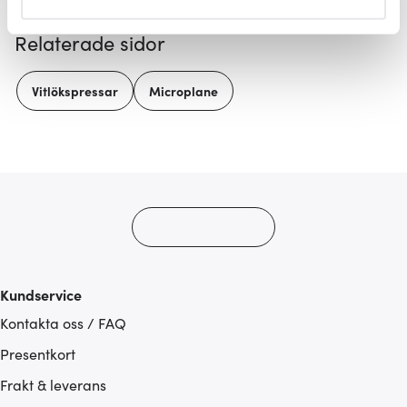
helst från cookie-förklaringen.
Relaterade sidor
Vi använder cookies för att innehållet och annonserna
ska anpassas efter det som vi tror att du tycker om. Det
Vitlökspressar
Microplane
gör också att vi kan analysera vår trafik och göra
hemsidan ännu bättre. Du bestämmer själv vilka cookies
som du vill dela med dig av.
Kundservice
Kontakta oss / FAQ
Presentkort
Frakt & leverans