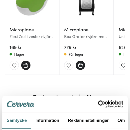
Microplane
Microplane
Micr
Flexi Zesti zester rivjärn
Box Grater rivjärn med
Univer
grön
4 sidor 27 cm svart
med 3
169 kr
779 kr
629 k
I lager
Få i lager
I la
Du kanske också gillar
30%
Samtycke
Information
Reklaminställningar
Om