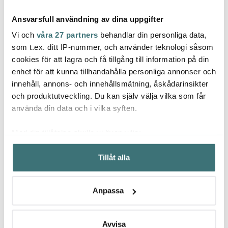
Ansvarsfull användning av dina uppgifter
Vi och
våra 27 partners
behandlar din personliga data,
som t.ex. ditt IP-nummer, och använder teknologi såsom
cookies för att lagra och få tillgång till information på din
Dorre
enhet för att kunna tillhandahålla personliga annonser och
Le Creuset
Micr
Champagneförslutare
innehåll, annons- och innehållsmätning, åskådarinsikter
luftpump Silver
Pepparkvarn 21 cm
Profes
volcanic
svart
och produktutveckling. Du kan själv välja vilka som får
62 kr
585 kr
319 k
89 kr
använda din data och i vilka syften.
I lager
I lager
I la
Med din tillåtelse skulle vi även vilja:
Samla in information om din geografiska plats som
Tillåt alla
kan ha en noggrannhet på upp till flera meter
Identifiera din enhet genom att aktivt skanna den för
specifika kännetecken (fingeravtryck)
Låt dig inspireras av våra kunder
Anpassa
Ta reda på mer om hur dina personliga uppgifter
behandlas och ställ in dina preferenser i
detaljsektionen
.
Du kan ändra eller dra tillbaka ditt samtycke när som
Avvisa