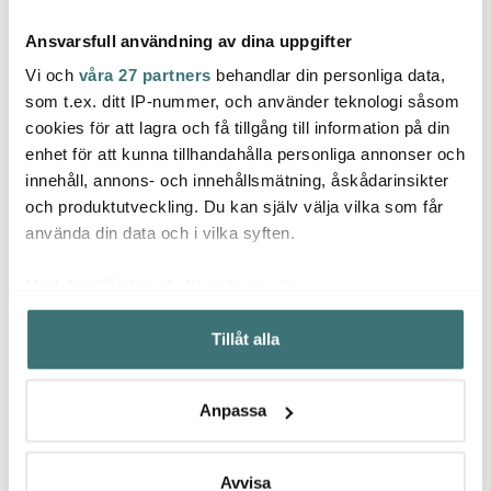
Ansvarsfull användning av dina uppgifter
Vi och
våra 27 partners
behandlar din personliga data,
som t.ex. ditt IP-nummer, och använder teknologi såsom
cookies för att lagra och få tillgång till information på din
Vondels
Vondels
Vond
enhet för att kunna tillhandahålla personliga annonser och
CocktailClub julhänge i
Kakfat MON CHERI Ø16
Class
innehåll, annons- och innehållsmätning, åskådarinsikter
glas 9 cm Julcocktail
cm korall
cl TE
röd
beige
och produktutveckling. Du kan själv välja vilka som får
235 kr
195 kr
195 k
använda din data och i vilka syften.
I lager
I lager
Få i
Med din tillåtelse skulle vi även vilja:
Samla in information om din geografiska plats som
Tillåt alla
kan ha en noggrannhet på upp till flera meter
Identifiera din enhet genom att aktivt skanna den för
specifika kännetecken (fingeravtryck)
Låt dig inspireras av våra kunder
Anpassa
Ta reda på mer om hur dina personliga uppgifter
behandlas och ställ in dina preferenser i
detaljsektionen
.
Du kan ändra eller dra tillbaka ditt samtycke när som
Avvisa