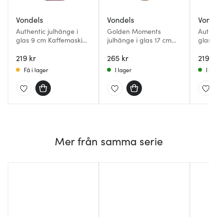
Vondels
Vondels
Vond
Authentic julhänge i
Golden Moments
Authen
glas 9 cm Kaffemaskin
julhänge i glas 17 cm
glas 
röd
Nötknäppare hallon
guld
219 kr
rosa
265 kr
219 k
Få i lager
I lager
I la
Mer från samma serie