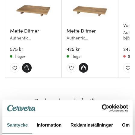
Vond
Mette Ditmer
Mette Ditmer
Authe
Authentic
Authentic
björn 
serveringsbricka 35x25
serveringsbricka 36x15
cm vi
cm ek
575 kr
cm ek
425 kr
245 k
I lager
I lager
Slut
Du kanske också gillar
Samtycke
Information
Reklaminställningar
Om