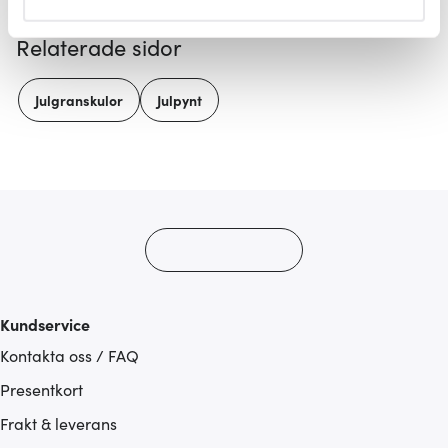
helst från cookie-förklaringen.
Relaterade sidor
Vi använder cookies för att innehållet och annonserna
ska anpassas efter det som vi tror att du tycker om. Det
Julgranskulor
Julpynt
gör också att vi kan analysera vår trafik och göra
hemsidan ännu bättre. Du bestämmer själv vilka cookies
som du vill dela med dig av.
Kundservice
Kontakta oss / FAQ
Presentkort
Frakt & leverans