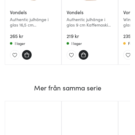
Vondels
Vondels
Vond
Authentic julhänge i
Authentic julhänge i
Wine 
glas 16,5 cm
glas 9 cm Kaffemaskin
glas 
Nötknäppare grön
guld
opal 
265 kr
219 kr
235 k
I lager
I lager
Få i
Mer från samma serie