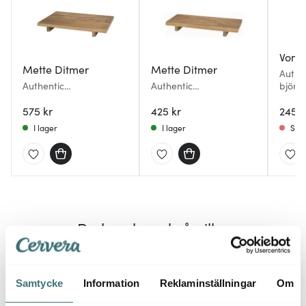
Vond
Mette Ditmer
Mette Ditmer
Authe
Authentic
Authentic
björn 
serveringsbricka 35x25
serveringsbricka 36x15
cm vi
cm ek
575 kr
cm ek
425 kr
245 k
I lager
I lager
Slut
Du kanske också gillar
Samtycke
Information
Reklaminställningar
Om