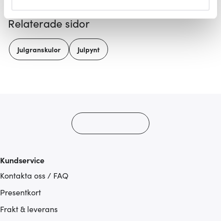
helst från cookie-förklaringen.
Relaterade sidor
Vi använder cookies för att innehållet och annonserna
ska anpassas efter det som vi tror att du tycker om. Det
Julgranskulor
Julpynt
gör också att vi kan analysera vår trafik och göra
hemsidan ännu bättre. Du bestämmer själv vilka cookies
som du vill dela med dig av.
Kundservice
Kontakta oss / FAQ
Presentkort
Frakt & leverans