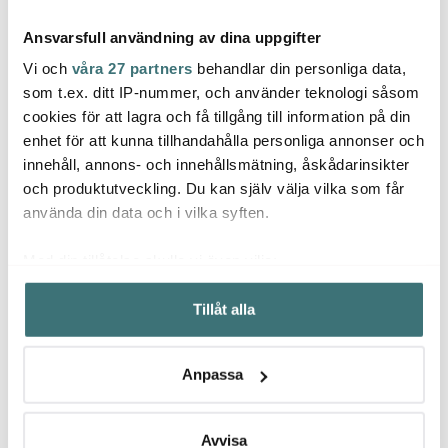
Ansvarsfull användning av dina uppgifter
Vi och
våra 27 partners
behandlar din personliga data,
som t.ex. ditt IP-nummer, och använder teknologi såsom
cookies för att lagra och få tillgång till information på din
Vondels
Vondels
Vond
enhet för att kunna tillhandahålla personliga annonser och
Kakfat MON CHERI Ø16
Classic Cups mugg 25
Summe
innehåll, annons- och innehållsmätning, åskådarinsikter
cm korall
cl TEAM NO SLEEP
8,5 c
beige
APPET
och produktutveckling. Du kan själv välja vilka som får
195 kr
195 kr
99 kr
använda din data och i vilka syften.
I lager
Få i lager
I la
Med din tillåtelse skulle vi även vilja:
Samla in information om din geografiska plats som
Tillåt alla
kan ha en noggrannhet på upp till flera meter
Identifiera din enhet genom att aktivt skanna den för
specifika kännetecken (fingeravtryck)
Låt dig inspireras av våra kunder
Anpassa
Ta reda på mer om hur dina personliga uppgifter
behandlas och ställ in dina preferenser i
detaljsektionen
.
Du kan ändra eller dra tillbaka ditt samtycke när som
Avvisa