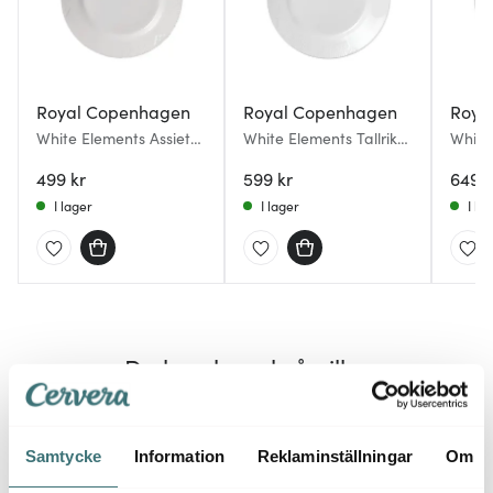
Royal Copenhagen
Royal Copenhagen
Roya
White Elements Assiett
White Elements Tallrik
White 
19 cm
flat 26 cm
flat 2
499 kr
599 kr
649 k
I lager
I lager
I la
Du kanske också gillar
20%
Samtycke
Information
Reklaminställningar
Om