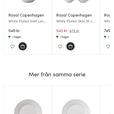
Royal Copenhagen
Royal Copenhagen
Roya
White Fluted Half Lace
White Fluted Skål 35 cl
White
Skål 35 cl
16 cm 2-pack
1,1 L
549 kr
543 kr
749 k
679 kr
I lager
I lager
I la
Mer från samma serie