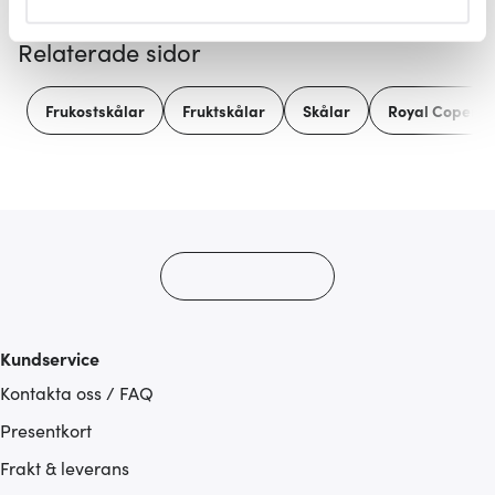
helst från cookie-förklaringen.
Relaterade sidor
Vi använder cookies för att innehållet och annonserna
ska anpassas efter det som vi tror att du tycker om. Det
Frukostskålar
Fruktskålar
Skålar
Royal Copenh
gör också att vi kan analysera vår trafik och göra
hemsidan ännu bättre. Du bestämmer själv vilka cookies
som du vill dela med dig av.
Kundservice
Kontakta oss / FAQ
Presentkort
Frakt & leverans