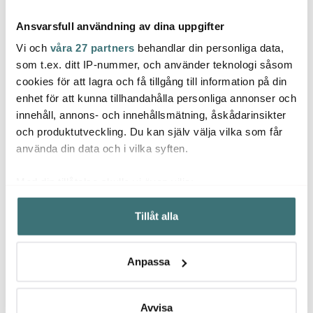
Ansvarsfull användning av dina uppgifter
Vi och
våra 27 partners
behandlar din personliga data,
som t.ex. ditt IP-nummer, och använder teknologi såsom
cookies för att lagra och få tillgång till information på din
enhet för att kunna tillhandahålla personliga annonser och
Royal Copenhagen
Royal Copenhagen
Bjørk
innehåll, annons- och innehållsmätning, åskådarinsikter
White Fluted kopp med
Blue Fluted Pl Alphabet
Amitt
högt handtag 24 cl
Mugg 33 cl N
dimbl
och produktutveckling. Du kan själv välja vilka som får
med fat
439 kr
1019 kr
209 k
549 kr
använda din data och i vilka syften.
I lager
I lager
I la
Med din tillåtelse skulle vi även vilja:
Samla in information om din geografiska plats som
Tillåt alla
kan ha en noggrannhet på upp till flera meter
Identifiera din enhet genom att aktivt skanna den för
specifika kännetecken (fingeravtryck)
Låt dig inspireras av våra kunder
Anpassa
Ta reda på mer om hur dina personliga uppgifter
behandlas och ställ in dina preferenser i
detaljsektionen
.
Du kan ändra eller dra tillbaka ditt samtycke när som
Avvisa