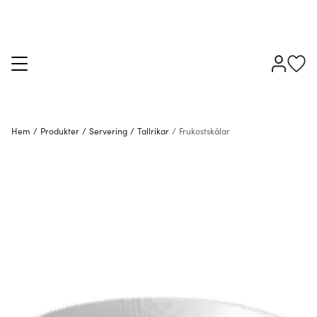
Hem
/
Produkter
/
Servering
/
Tallrikar
/
Frukostskålar