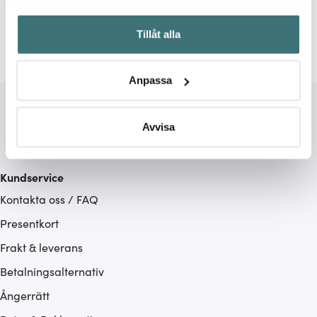
Våffeljärn
Wilfa
Samla in information om din geografiska plats som
Tillåt alla
kan ha en noggrannhet på upp till flera meter
Identifiera din enhet genom att aktivt skanna den för
specifika kännetecken (fingeravtryck)
Anpassa
Ta reda på mer om hur dina personliga uppgifter
behandlas och ställ in dina preferenser i
detaljsektionen
.
Du kan ändra eller dra tillbaka ditt samtycke när som
Avvisa
helst från cookie-förklaringen.
Vi använder cookies för att innehållet och annonserna
Kundservice
ska anpassas efter det som vi tror att du tycker om. Det
Kontakta oss / FAQ
gör också att vi kan analysera vår trafik och göra
Presentkort
hemsidan ännu bättre. Du bestämmer själv vilka cookies
som du vill dela med dig av.
Frakt & leverans
Betalningsalternativ
Ångerrätt