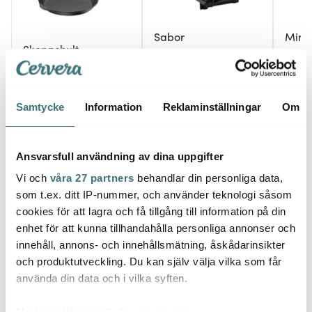
Sabor
Ming
Skeppshult
Select sandwichgrill
Kökst
Professional Stekpanna
svart
Svart
med stålhandtag 28
cm
799 kr
499 kr
209 k
1069 kr
999 kr
Samtycke
Information
Reklaminställningar
Om
I lager
I lager
I la
Ansvarsfull användning av dina uppgifter
Vi och
våra 27 partners
behandlar din personliga data,
som t.ex. ditt IP-nummer, och använder teknologi såsom
Låt dig inspireras av våra kunder
cookies för att lagra och få tillgång till information på din
enhet för att kunna tillhandahålla personliga annonser och
innehåll, annons- och innehållsmätning, åskådarinsikter
och produktutveckling. Du kan själv välja vilka som får
använda din data och i vilka syften.
Relaterade sidor
Med din tillåtelse skulle vi även vilja: