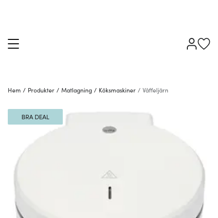
Hem
/
Produkter
/
Matlagning
/
Köksmaskiner
/
Våffeljärn
BRA DEAL