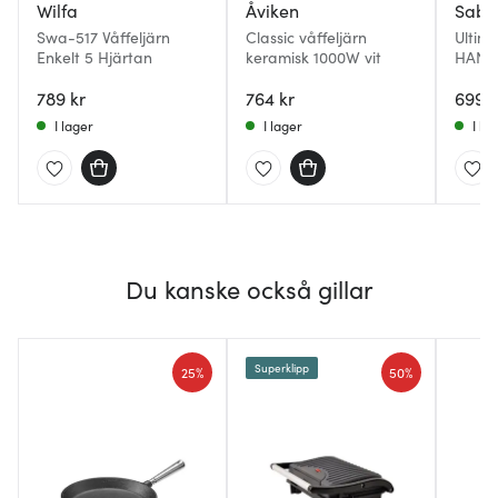
Wilfa
Åviken
Sabo
Swa-517 Våffeljärn
Classic våffeljärn
Ultima
Enkelt 5 Hjärtan
keramisk 1000W vit
HAN-3
789 kr
764 kr
699 k
I lager
I lager
I la
Du kanske också gillar
Superklipp
25%
50%