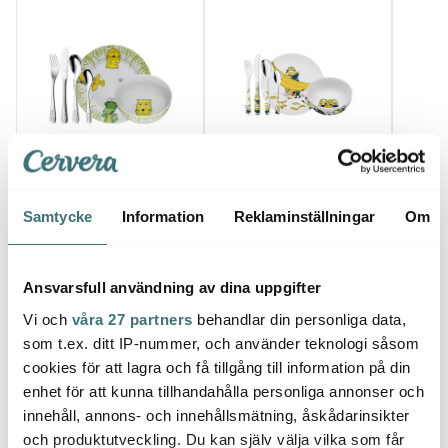
Wmf
Wmf
Moom
Bestickset Barn 6 Delar
Barnset Minions 6-
Samtycke
Information
Reklaminställningar
Om
Safari
delar
Mumin
Stinky
620 kr
879 kr
47 kr
I lager
Få i lager
I la
Ansvarsfull användning av dina uppgifter
Vi och
våra 27 partners
behandlar din personliga data,
som t.ex. ditt IP-nummer, och använder teknologi såsom
cookies för att lagra och få tillgång till information på din
enhet för att kunna tillhandahålla personliga annonser och
innehåll, annons- och innehållsmätning, åskådarinsikter
Låt dig inspireras av våra kunder
och produktutveckling. Du kan själv välja vilka som får