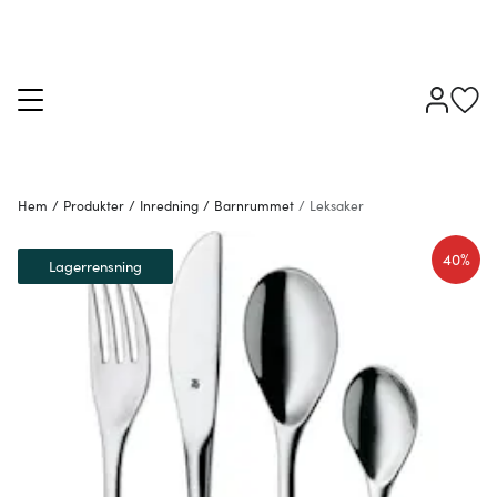
Hem
/
Produkter
/
Inredning
/
Barnrummet
/
Leksaker
40%
Lagerrensning