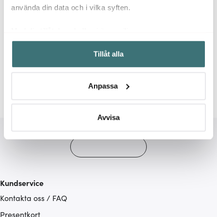
använda din data och i vilka syften.
Med din tillåtelse skulle vi även vilja:
Samla in information om din geografiska plats som
Relaterade sidor
Tillåt alla
kan ha en noggrannhet på upp till flera meter
Identifiera din enhet genom att aktivt skanna den för
Leksaker
Barnbestick
Barnbestick
Barnserverin
specifika kännetecken (fingeravtryck)
Anpassa
Ta reda på mer om hur dina personliga uppgifter
behandlas och ställ in dina preferenser i
detaljsektionen
.
Du kan ändra eller dra tillbaka ditt samtycke när som
Avvisa
helst från cookie-förklaringen.
Vi använder cookies för att innehållet och annonserna
ska anpassas efter det som vi tror att du tycker om. Det
gör också att vi kan analysera vår trafik och göra
Kundservice
hemsidan ännu bättre. Du bestämmer själv vilka cookies
Kontakta oss / FAQ
som du vill dela med dig av.
Presentkort