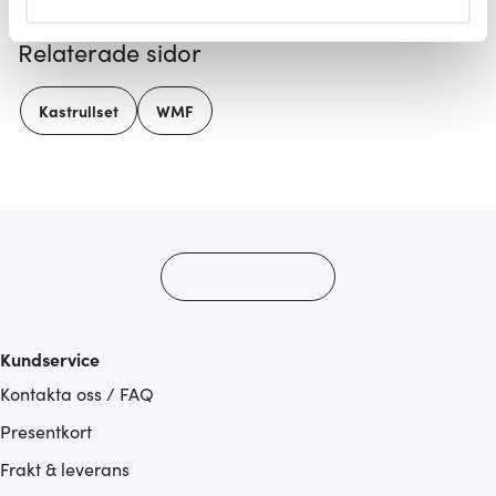
helst från cookie-förklaringen.
Relaterade sidor
Vi använder cookies för att innehållet och annonserna
ska anpassas efter det som vi tror att du tycker om. Det
Kastrullset
WMF
gör också att vi kan analysera vår trafik och göra
hemsidan ännu bättre. Du bestämmer själv vilka cookies
som du vill dela med dig av.
Kundservice
Kontakta oss / FAQ
Presentkort
Frakt & leverans