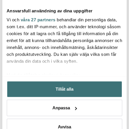
Ansvarsfull användning av dina uppgifter
Vi och
våra 27 partners
behandlar din personliga data,
som t.ex. ditt IP-nummer, och använder teknologi såsom
cookies för att lagra och få tillgång till information på din
Wmf
Wmf
enhet för att kunna tillhandahålla personliga annonser och
Wmf
KITCHENminis Blender
Durad
innehåll, annons- och innehållsmätning, åskådarinsikter
Smoothie 2 Go 0,6 L
Skålset 4-delar
delar
keram
och produktutveckling. Du kan själv välja vilka som får
536 kr
879 kr
2199 
använda din data och i vilka syften.
I lager
I lager
I la
Med din tillåtelse skulle vi även vilja:
Samla in information om din geografiska plats som
Tillåt alla
kan ha en noggrannhet på upp till flera meter
Identifiera din enhet genom att aktivt skanna den för
specifika kännetecken (fingeravtryck)
Låt dig inspireras av våra kunder
Anpassa
Ta reda på mer om hur dina personliga uppgifter
behandlas och ställ in dina preferenser i
detaljsektionen
.
Du kan ändra eller dra tillbaka ditt samtycke när som
Avvisa