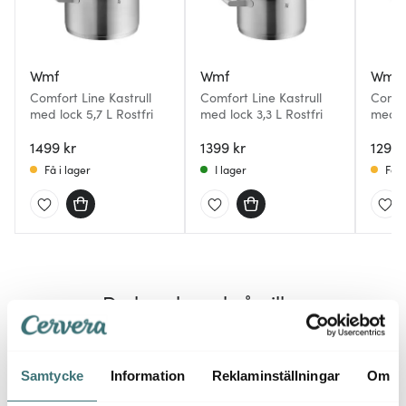
Wmf
Wmf
Wmf
Comfort Line Kastrull
Comfort Line Kastrull
Comfor
med lock 5,7 L Rostfri
med lock 3,3 L Rostfri
med lo
1499 kr
1399 kr
1299 
Få i lager
I lager
Få i
Du kanske också gillar
BRA DEAL
Samtycke
Information
Reklaminställningar
Om