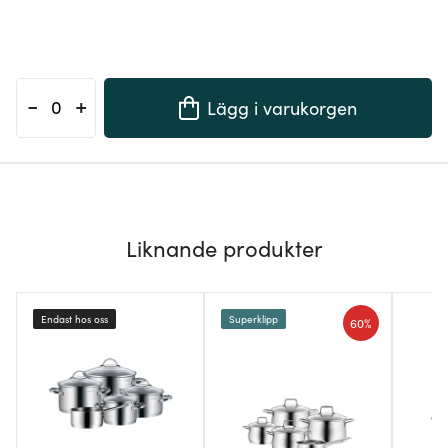
-
+
Lägg i varukorgen
Liknande produkter
Endast hos oss
Superklipp
60%