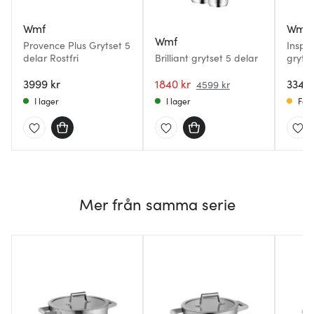
Wmf
Wmf
Wmf
Provence Plus Grytset 5
Inspir
delar Rostfri
Brilliant grytset 5 delar
gryts
lock
3999 kr
1840 kr
3349 
4599 kr
I lager
I lager
Få i
Mer från samma serie