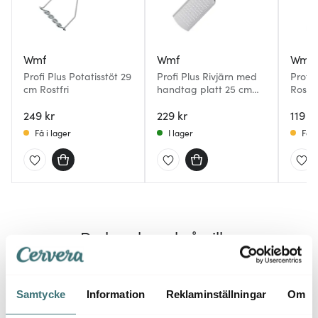
Wmf
Wmf
Wmf
Profi Plus Potatisstöt 29
Profi Plus Rivjärn med
Profi 
cm Rostfri
handtag platt 25 cm
Rostfr
Rostfri
249 kr
229 kr
119 kr
Få i lager
I lager
Få i
Du kanske också gillar
Samtycke
Information
Reklaminställningar
Om