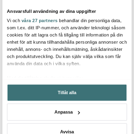
Ansvarsfull användning av dina uppgifter
Vi och
våra 27 partners
behandlar din personliga data,
som t.ex. ditt IP-nummer, och använder teknologi såsom
cookies för att lagra och få tillgång till information på din
Jonas
enhet för att kunna tillhandahålla personliga annonser och
Le Creuset
Skep
Potatisskalare Jonas 21
innehåll, annons- och innehållsmätning, åskådarinsikter
cm
Signature
Peppa
Gjutjärnsgryta oval 27
Brunb
och produktutveckling. Du kan själv välja vilka som får
49 kr
cm 4,1 L Chambray
3849 kr
649 k
använda din data och i vilka syften.
I lager
I lager
I la
Med din tillåtelse skulle vi även vilja:
Samla in information om din geografiska plats som
Tillåt alla
kan ha en noggrannhet på upp till flera meter
Identifiera din enhet genom att aktivt skanna den för
specifika kännetecken (fingeravtryck)
Låt dig inspireras av våra kunder
Anpassa
Ta reda på mer om hur dina personliga uppgifter
behandlas och ställ in dina preferenser i
detaljsektionen
.
Du kan ändra eller dra tillbaka ditt samtycke när som
Avvisa