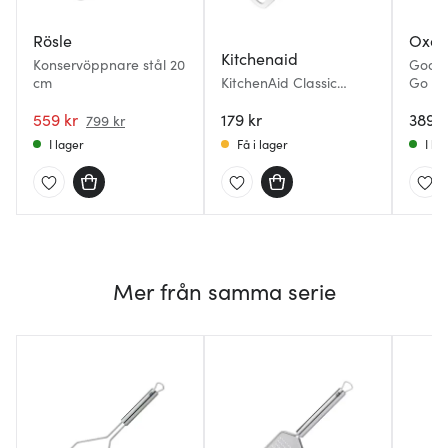
Rösle
Oxo
Kitchenaid
Konservöppnare stål 20
Good 
cm
KitchenAid Classic
Go bu
konservöppnare 20 cm
559 kr
charcoal grey
179 kr
389 k
799 kr
I lager
Få i lager
I la
Mer från samma serie