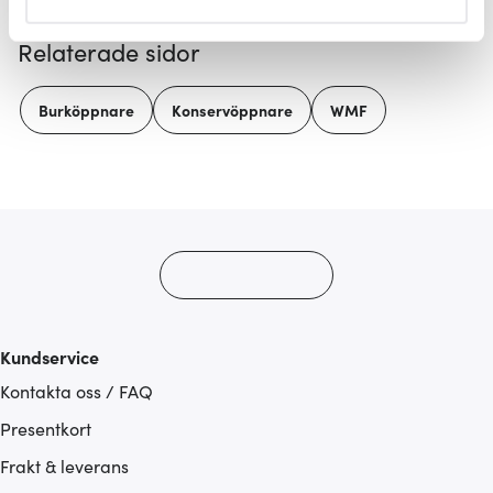
helst från cookie-förklaringen.
Relaterade sidor
Vi använder cookies för att innehållet och annonserna
ska anpassas efter det som vi tror att du tycker om. Det
Burköppnare
Konservöppnare
WMF
gör också att vi kan analysera vår trafik och göra
hemsidan ännu bättre. Du bestämmer själv vilka cookies
som du vill dela med dig av.
Kundservice
Kontakta oss / FAQ
Presentkort
Frakt & leverans