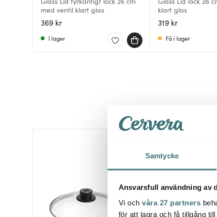
Glass Lid fyrkantigt lock 26 cm
Glass Lid lock 26 
med ventil klart glas
klart glas
369 kr
319 kr
I lager
Få i lager
Samtycke
Ansvarsfull användning av d
Vi och
våra 27 partners
beha
för att lagra och få tillgång t