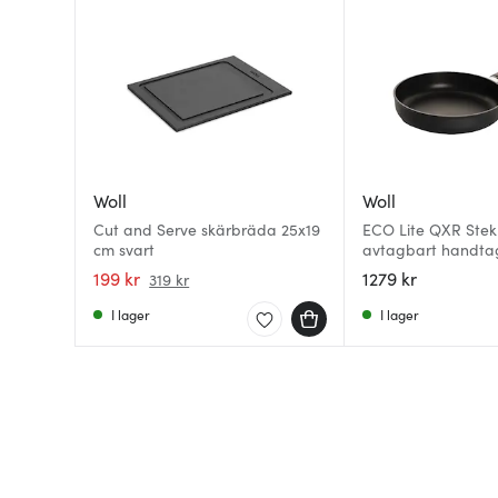
Woll
Woll
Cut and Serve skärbräda 25x19
ECO Lite QXR Ste
cm svart
avtagbart handta
199 kr
1279 kr
319 kr
I lager
I lager