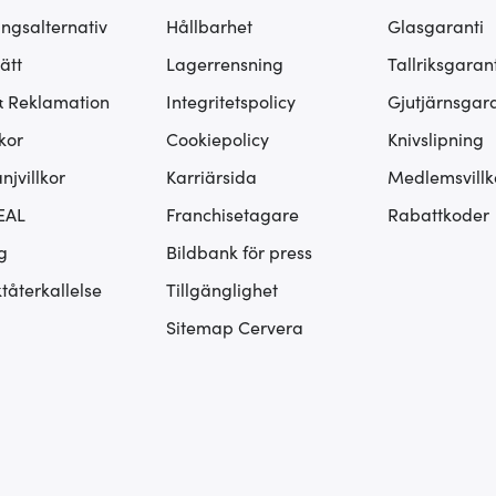
ingsalternativ
Hållbarhet
Glasgaranti
ätt
Lagerrensning
Tallriksgarant
& Reklamation
Integritetspolicy
Gjutjärnsgara
kor
Cookiepolicy
Knivslipning
jvillkor
Karriärsida
Medlemsvillk
EAL
Franchisetagare
Rabattkoder
g
Bildbank för press
tåterkallelse
Tillgänglighet
Sitemap Cervera