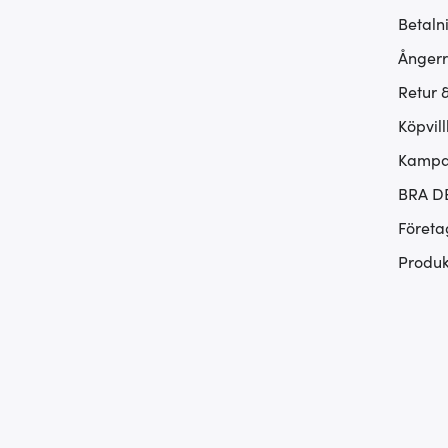
Betaln
Ångerr
Retur 
Köpvill
Kampan
BRA D
Företa
Produk