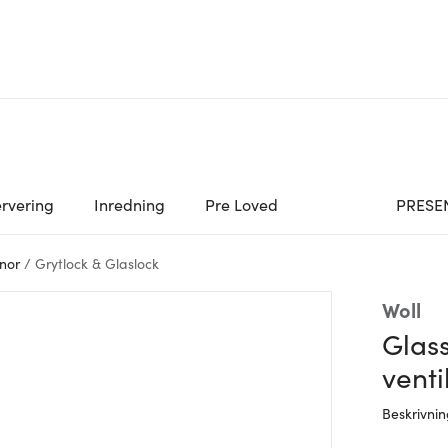
rvering
Inredning
Pre Loved
PRESE
nor
/
Grytlock & Glaslock
Woll
Glass
venti
Beskrivni