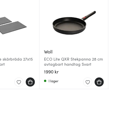
Woll
Woll
Woll
e skärbräda 27x15
ECO Lite QXR Stekpanna 28 cm
Cut and
art
avtagbart handtag Svart
Roast it
25x19 c
1990 kr
749 kr
199 kr
I lager
I lager
I lager