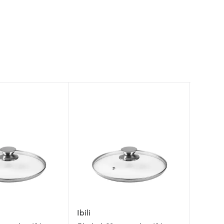
Ibili
Ibili
Woll