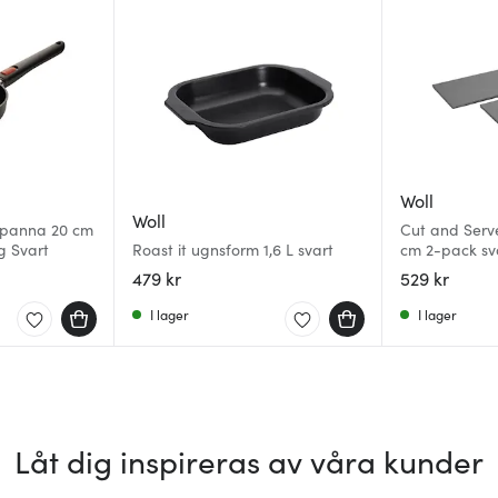
Woll
Woll
kpanna 20 cm
Cut and Serv
g Svart
Roast it ugnsform 1,6 L svart
cm 2-pack sv
479 kr
529 kr
I lager
I lager
Låt dig inspireras av våra kunder