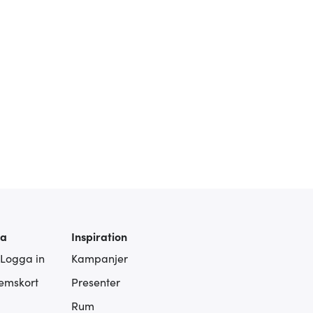
ra
Inspiration
 Logga in
Kampanjer
lemskort
Presenter
Rum