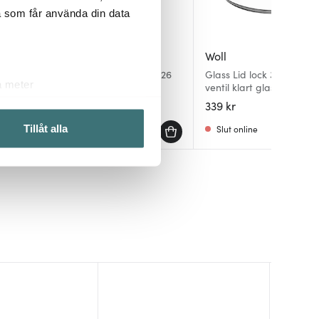
a som får använda din data
Woll
Woll
ed
Glass Lid fyrkantigt lock 26
Glass Lid lock 30 cm me
a meter
cm med ventil klart glas
ventil klart glas
k)
369 kr
339 kr
ljsektionen
. Du kan ändra
I lager
Slut online
Tillåt alla
 du tycker om. Det gör också
ies som du vill dela med dig
Superklip