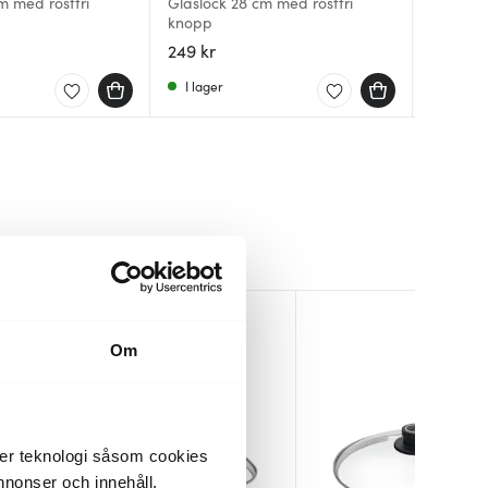
m med rostfri
Glaslock 28 cm med rostfri
Glaslock
Glass Li
knopp
knopp
cm med v
249 kr
199 kr
369 kr
I lager
I lager
I lager
Om
der teknologi såsom cookies
 annonser och innehåll,