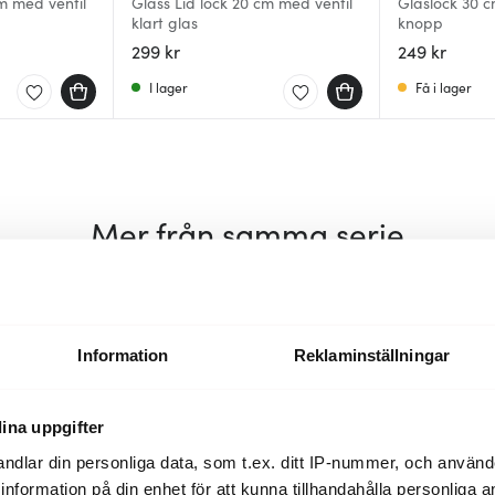
cm med ventil
Glass Lid lock 20 cm med ventil
Glaslock 30 c
klart glas
knopp
299 kr
249 kr
I lager
Få i lager
Mer från samma serie
Information
Reklaminställningar
ina uppgifter
ndlar din personliga data, som t.ex. ditt IP-nummer, och använ
ill information på din enhet för att kunna tillhandahålla personliga