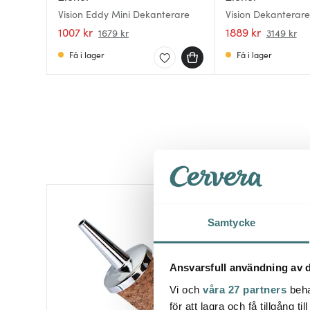
Vision Eddy Mini Dekanterare
Vision Dekanterar
1007 kr
1889 kr
1679 kr
3149 kr
Få i lager
Få i lager
Samtycke
Ansvarsfull användning av d
Vi och
våra 27 partners
beha
för att lagra och få tillgång t