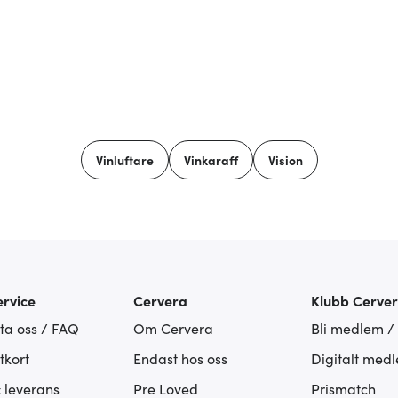
Vinluftare
Vinkaraff
Vision
rvice
Cervera
Klubb Cerve
ta oss / FAQ
Om Cervera
Bli medlem /
tkort
Endast hos oss
Digitalt med
& leverans
Pre Loved
Prismatch