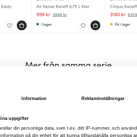
e Eddy
Air Sense Karaff 0,75 L Klar
Cirquo Karaff
999 kr
3180 kr
2899 kr
6359
I lager
Få i lager
Mer från samma serie
BRA DEAL
Information
Reklaminställningar
ina uppgifter
ndlar din personliga data, som t.ex. ditt IP-nummer, och använ
ill information på din enhet för att kunna tillhandahålla personliga