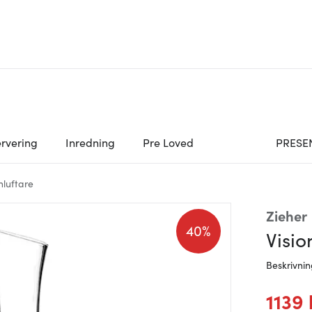
rvering
Inredning
Pre Loved
PRESE
nluftare
Zieher
40%
Visio
Beskrivni
1139 