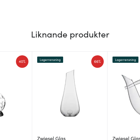
Liknande produkter
Lagerrensning
Lagerrensning
40%
66%
Zwiesel Glas
Zwiesel Gla