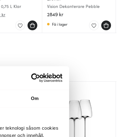
Vision E
 0,75 L Klar
Vision Dekanterare Pebble
Dina Dek
Dekante
2849 kr
519 kr
1007 kr
 kr
Få i lager
I lager
Få i la
Om
der teknologi såsom cookies
 annonser och innehåll,