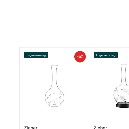
Lagerrensning
Lagerrensning
40%
Zieher
Zieher