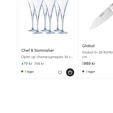
Global
Chef & Sommelier
Global G-29 Köttkni
Open up champagneglas 20 cl
cm
6-pack
479 kr
1989 kr
799 kr
I lager
I lager