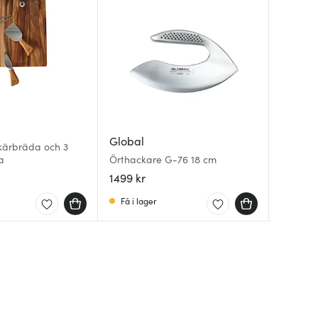
Global
Satake
Chef &
kärbräda och 3
ia
Örthackare G-76 18 cm
Ångkok
Open u
cl 6-pa
1499 kr
279 kr
479 kr
Få i lager
I lager
I lager