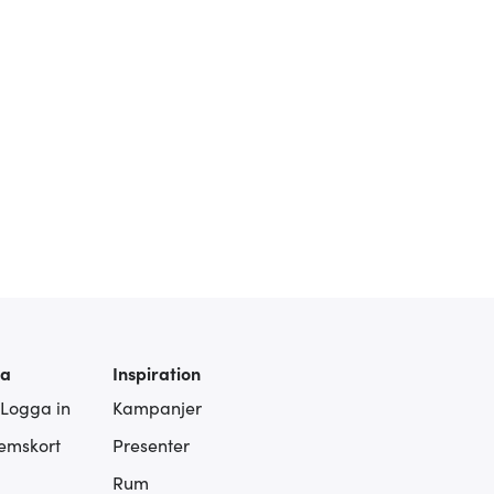
ra
Inspiration
 Logga in
Kampanjer
lemskort
Presenter
Rum