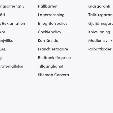
ingsalternativ
Hållbarhet
Glasgaranti
ätt
Lagerrensning
Tallriksgarant
& Reklamation
Integritetspolicy
Gjutjärnsgara
kor
Cookiepolicy
Knivslipning
jvillkor
Karriärsida
Medlemsvillk
EAL
Franchisetagare
Rabattkoder
g
Bildbank för press
tåterkallelse
Tillgänglighet
Sitemap Cervera