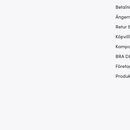
Betaln
Ångerr
Retur 
Köpvill
Kampan
BRA D
Företa
Produk