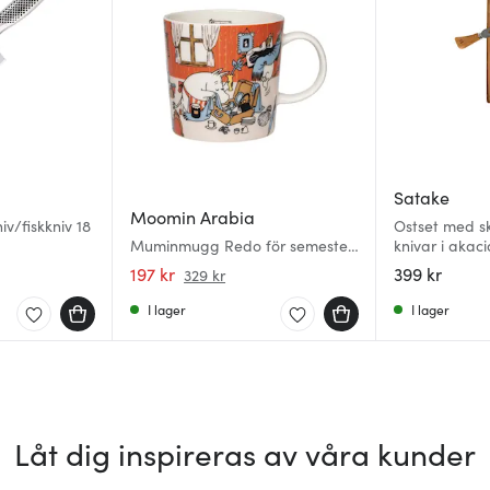
Satake
Moomin Arabia
v/fiskkniv 18
Ostset med s
Muminmugg Redo för semester
knivar i akac
30 cl Sommar 2026
197 kr
399 kr
329 kr
I lager
I lager
Låt dig inspireras av våra kunder