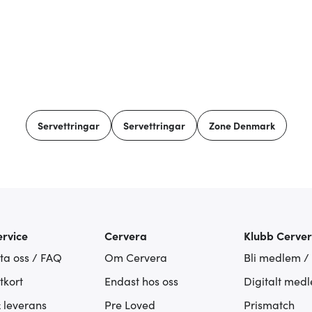
Servettringar
Servettringar
Zone Denmark
rvice
Cervera
Klubb Cerve
ta oss / FAQ
Om Cervera
Bli medlem /
tkort
Endast hos oss
Digitalt med
& leverans
Pre Loved
Prismatch