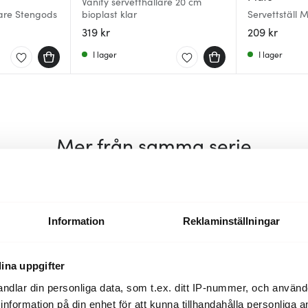
Vanity servetthållare 20 cm
lare Stengods
bioplast klar
Servettställ 
319 kr
209 kr
I lager
I lager
Mer från samma serie
Lagerrensning
35%
40%
Information
Reklaminställningar
ina uppgifter
ndlar din personliga data, som t.ex. ditt IP-nummer, och använ
ill information på din enhet för att kunna tillhandahålla personliga