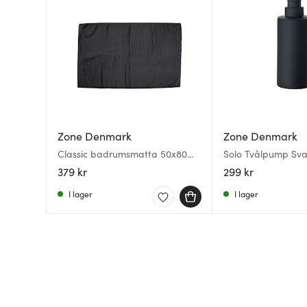
Zone Denmark
Zone Denmark
Classic badrumsmatta 50x80
Solo Tvålpump Sva
cm svart
379 kr
299 kr
I lager
I lager