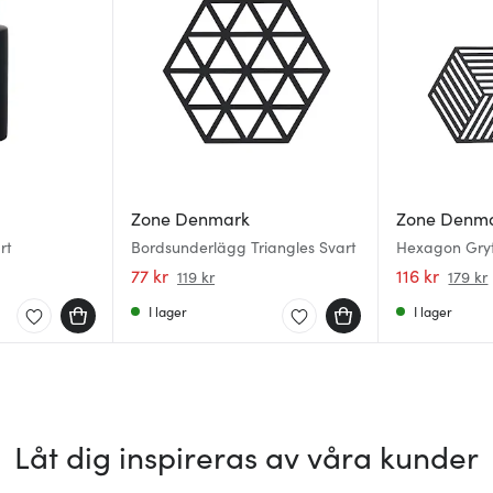
Zone Denmark
Zone Denm
rt
Bordsunderlägg Triangles Svart
Hexagon Gry
Black
77 kr
116 kr
119 kr
179 kr
I lager
I lager
Låt dig inspireras av våra kunder