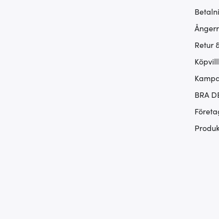
Betaln
Ångerr
Retur 
Köpvill
Kampan
BRA D
Företa
Produk