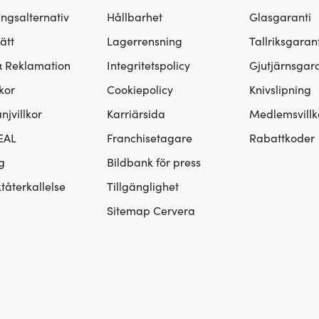
ingsalternativ
Hållbarhet
Glasgaranti
ätt
Lagerrensning
Tallriksgarant
& Reklamation
Integritetspolicy
Gjutjärnsgara
kor
Cookiepolicy
Knivslipning
jvillkor
Karriärsida
Medlemsvillk
EAL
Franchisetagare
Rabattkoder
g
Bildbank för press
tåterkallelse
Tillgänglighet
Sitemap Cervera