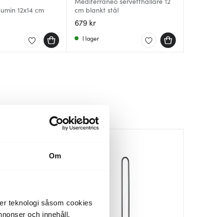
Mediterraneo servetthållare 12
Nordic k
Mumin 12x14 cm
cm blankt stål
Rosett 
19 cm F
svart
679 kr
74 kr
314 kr
9
I lager
Få i la
Få i la
35%
Om
der teknologi såsom cookies
 annonser och innehåll,