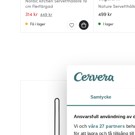
Nordic kitchen Servetthållare 19
cm Flerfärgad
Nature Servetthål
314 kr
499 kr
449 kr
Få i lager
I lager
Samtycke
Ansvarsfull användning av d
Vi och
våra 27 partners
beha
för att lagra och få tillgång t