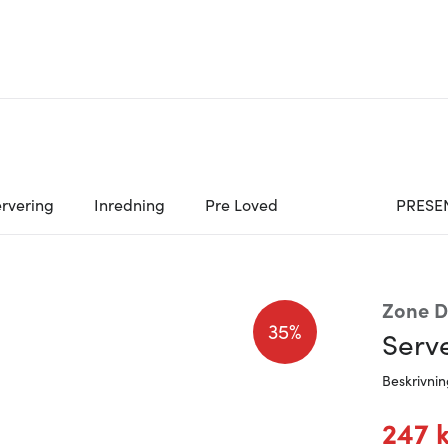
rvering
Inredning
Pre Loved
PRESE
Zone 
35%
Serve
Beskrivni
247 