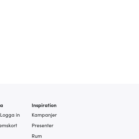
ra
Inspiration
 Logga in
Kampanjer
lemskort
Presenter
Rum