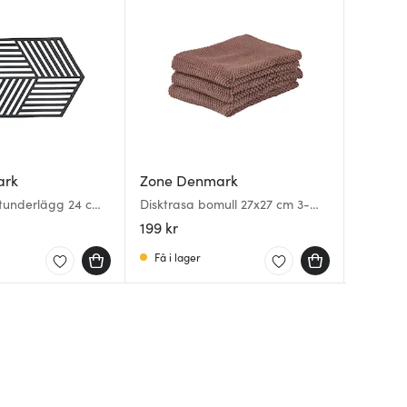
ark
Zone Denmark
Zone 
Zone 
tunderlägg 24 cm
Disktrasa bomull 27x27 cm 3-
Disktra
Classic
pack brun
pack kh
50x80 c
199 kr
199 kr
379 kr
Få i lager
Få i la
I lager