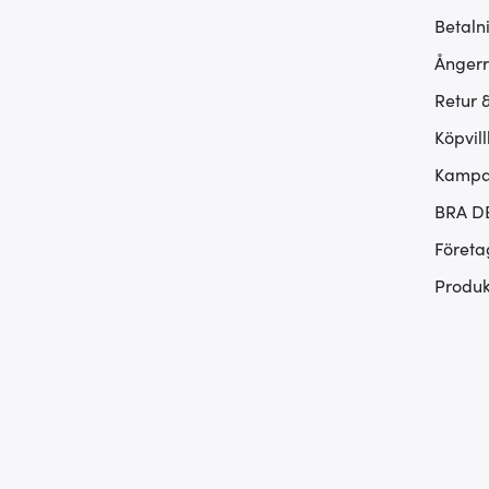
Betaln
Ångerr
Retur 
Köpvill
Kampan
BRA D
Företa
Produk