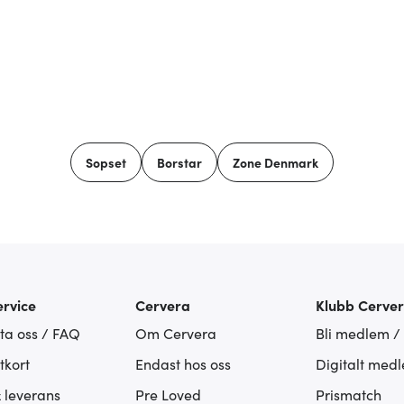
Sopset
Borstar
Zone Denmark
rvice
Cervera
Klubb Cerve
ta oss / FAQ
Om Cervera
Bli medlem /
tkort
Endast hos oss
Digitalt med
& leverans
Pre Loved
Prismatch