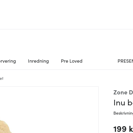
rvering
Inredning
Pre Loved
PRESE
et
Zone 
Inu 
Beskrivni
199 k