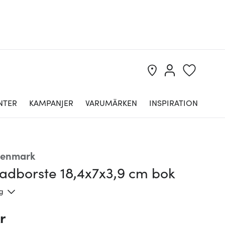
NTER
KAMPANJER
VARUMÄRKEN
INSPIRATION
Denmark
badborste 18,4x7x3,9 cm bok
ng
r