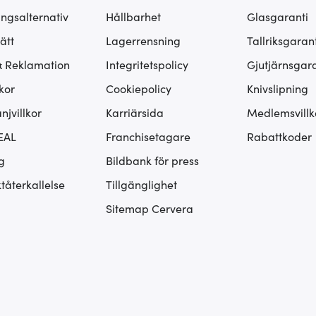
ingsalternativ
Hållbarhet
Glasgaranti
ätt
Lagerrensning
Tallriksgarant
& Reklamation
Integritetspolicy
Gjutjärnsgara
kor
Cookiepolicy
Knivslipning
jvillkor
Karriärsida
Medlemsvillk
EAL
Franchisetagare
Rabattkoder
g
Bildbank för press
tåterkallelse
Tillgänglighet
Sitemap Cervera