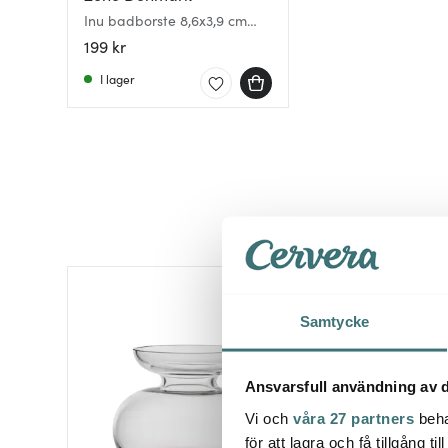
Inu badborste 8,6x3,9 cm
bok
199 kr
I lager
Samtycke
Ansvarsfull användning av d
Vi och
våra 27 partners
beha
för att lagra och få tillgång t