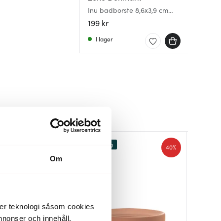
Inu badborste 8,6x3,9 cm
bok
199 kr
I lager
Lagerrensning
Lagerren
40%
Om
der teknologi såsom cookies
 annonser och innehåll,