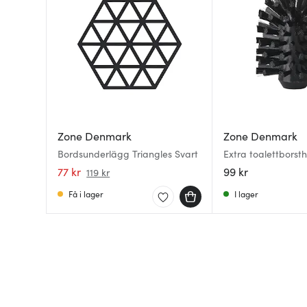
Zone Denmark
Zone Denmark
Bordsunderlägg Triangles Svart
Extra toalettborst
77 kr
99 kr
119 kr
Få i lager
I lager