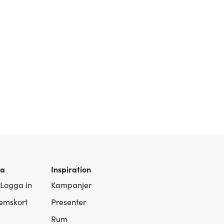
ra
Inspiration
 Logga in
Kampanjer
lemskort
Presenter
Rum