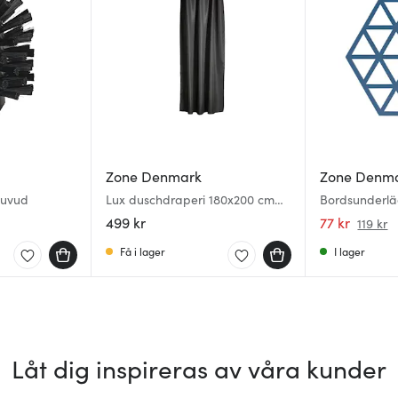
Zone Denmark
Zone Denm
huvud
Lux duschdraperi 180x200 cm
Bordsunderlä
svart
Denim
499 kr
77 kr
119 kr
Få i lager
I lager
Låt dig inspireras av våra kunder