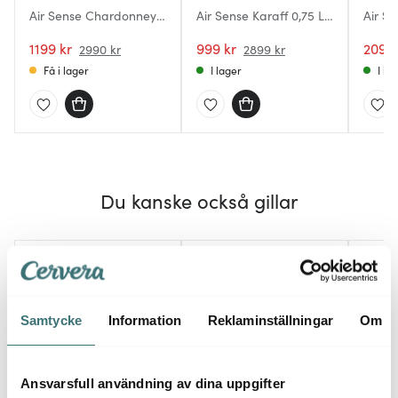
Air Sense Chardonney
Air Sense Karaff 0,75 L
Air S
Vitvinsglas 44 cl 2-pack
Klar
Rödvin
Klar
1199 kr
999 kr
pack 
2099 
2990 kr
2899 kr
Få i lager
I lager
I la
Du kanske också gillar
40%
40%
Samtycke
Information
Reklaminställningar
Om
Ansvarsfull användning av dina uppgifter