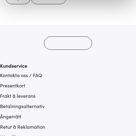
Vi använder cookies för att innehållet och annonserna
ska anpassas efter det som vi tror att du tycker om. Det
gör också att vi kan analysera vår trafik och göra
hemsidan ännu bättre. Du bestämmer själv vilka cookies
som du vill dela med dig av.
Kundservice
Kontakta oss / FAQ
Presentkort
Frakt & leverans
Betalningsalternativ
Ångerrätt
Retur & Reklamation