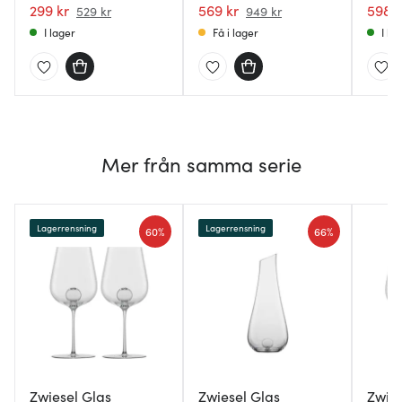
cl Klar
299 kr
569 kr
598 k
529 kr
949 kr
I lager
Få i lager
I la
Mer från samma serie
Lagerrensning
Lagerrensning
60%
66%
Zwiesel Glas
Zwiesel Glas
Zwies