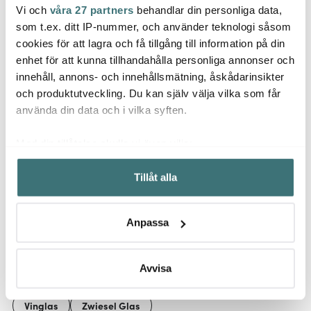
Vi och
våra 27 partners
behandlar din personliga data,
Zwiesel Glas
Zwiesel Glas
Zwies
som t.ex. ditt IP-nummer, och använder teknologi såsom
Vivid Senses Vattenglas
Pure Riesling Vitvinsglas
Pure S
cookies för att lagra och få tillgång till information på din
50 cl 4-pack
30 cl 2-pack Klar
pack 
enhet för att kunna tillhandahålla personliga annonser och
383 kr
317 kr
383 k
639 kr
529 kr
innehåll, annons- och innehållsmätning, åskådarinsikter
I lager
I lager
Få i
och produktutveckling. Du kan själv välja vilka som får
använda din data och i vilka syften.
Med din tillåtelse skulle vi även vilja:
Samla in information om din geografiska plats som
Tillåt alla
kan ha en noggrannhet på upp till flera meter
Låt dig inspireras av våra kunder
Identifiera din enhet genom att aktivt skanna den för
specifika kännetecken (fingeravtryck)
Anpassa
Ta reda på mer om hur dina personliga uppgifter
behandlas och ställ in dina preferenser i
detaljsektionen
.
Relaterade sidor
Du kan ändra eller dra tillbaka ditt samtycke när som
Avvisa
helst från cookie-förklaringen.
Vinglas
Zwiesel Glas