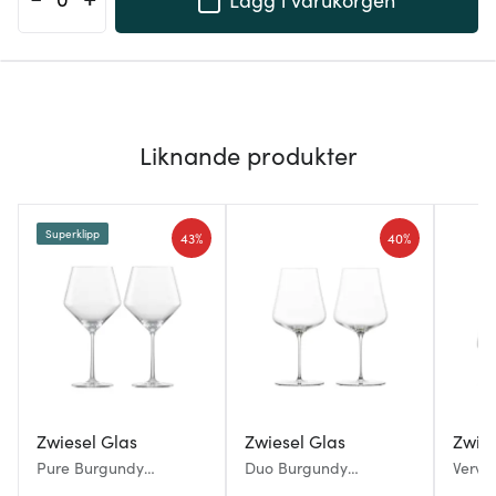
Liknande produkter
Superklipp
43%
40%
Zwiesel Glas
Zwiesel Glas
Zwies
Pure Burgundy
Duo Burgundy
Vervi
Rödvinsglas 2-pack 69
Rödvinsglas 74 cl Klar
cl 4-P