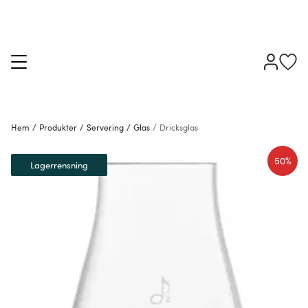
Hem
/
Produkter
/
Servering
/
Glas
/
Dricksglas
50%
Lagerrensning