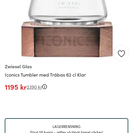
Zwiesel Glas
Iconics Tumbler med Träbas 62 cl Klar
1195 kr
2390 kr
LAGERRENSNING
Först till kvarn - gäller så långt lagret räcker!