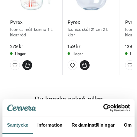
Pyrex
Pyrex
Pyre
Iconics måttkanna 1 L
Iconics skål 21 cm 2 L
Iconic
klar/röd
klar
klar
279 kr
159 kr
129 k
I lager
I lager
I la
Du kanske också gillar
Superklipp
50%
43%
Samtycke
Information
Reklaminställningar
Om