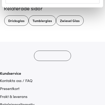
helst från cookie-förklaringen.
Relaterade sidor
Vi använder cookies för att innehållet och annonserna
ska anpassas efter det som vi tror att du tycker om. Det
Dricksglas
Tumblerglas
Zwiesel Glas
gör också att vi kan analysera vår trafik och göra
hemsidan ännu bättre. Du bestämmer själv vilka cookies
som du vill dela med dig av.
Kundservice
Kontakta oss / FAQ
Presentkort
Frakt & leverans
Betalningsalternativ