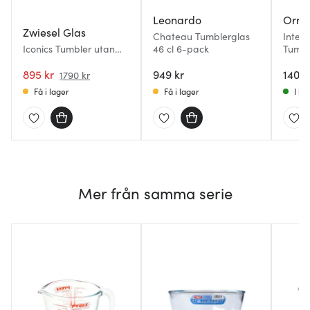
Leonardo
Orref
Zwiesel Glas
Chateau Tumblerglas
Inter
Iconics Tumbler utan
46 cl 6-pack
Tumbl
Träbas 62 cl Klar
895 kr
949 kr
1400 
1790 kr
Få i lager
Få i lager
I la
Mer från samma serie