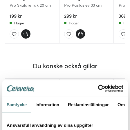
Pro Skalare rak 20 cm
Pro Pastaslev 33 cm
Pro Vi
199 kr
299 kr
369 k
I lager
I lager
I la
Du kanske också gillar
Samtycke
Information
Reklaminställningar
Om
Ansvarsfull användning av dina uppgifter