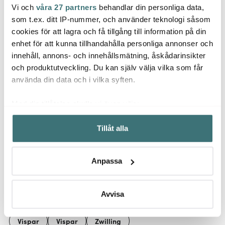
Vi och
våra 27 partners
behandlar din personliga data,
Zwilling
Zwilling
Zwill
som t.ex. ditt IP-nummer, och använder teknologi såsom
Pro Hålslev 33 cm
Pro Glasskopa 21 cm
Pico K
cookies för att lagra och få tillgång till information på din
enhet för att kunna tillhandahålla personliga annonser och
319 kr
289 kr
299 k
innehåll, annons- och innehållsmätning, åskådarinsikter
I lager
I lager
I la
och produktutveckling. Du kan själv välja vilka som får
använda din data och i vilka syften.
Med din tillåtelse skulle vi även vilja:
Samla in information om din geografiska plats som
Tillåt alla
kan ha en noggrannhet på upp till flera meter
Låt dig inspireras av våra kunder
Identifiera din enhet genom att aktivt skanna den för
specifika kännetecken (fingeravtryck)
Anpassa
Ta reda på mer om hur dina personliga uppgifter
behandlas och ställ in dina preferenser i
detaljsektionen
.
Relaterade sidor
Du kan ändra eller dra tillbaka ditt samtycke när som
Avvisa
helst från cookie-förklaringen.
Vispar
Vispar
Zwilling