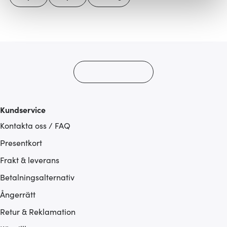
Vi använder cookies för att innehållet och annonserna
ska anpassas efter det som vi tror att du tycker om. Det
gör också att vi kan analysera vår trafik och göra
hemsidan ännu bättre. Du bestämmer själv vilka cookies
som du vill dela med dig av.
Kundservice
Kontakta oss / FAQ
Presentkort
Frakt & leverans
Betalningsalternativ
Ångerrätt
Retur & Reklamation