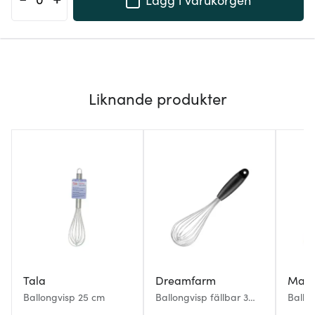
Liknande produkter
Tala
Dreamfarm
Maku 
Ballongvisp 25 cm
Ballongvisp fällbar 3
Ballon
lägen liten 23 cm svart
med b