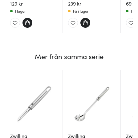
129 kr
239 kr
69 kr
I lager
Få i lager
I la
Mer från samma serie
Zwilling
Zwilling
Zwill