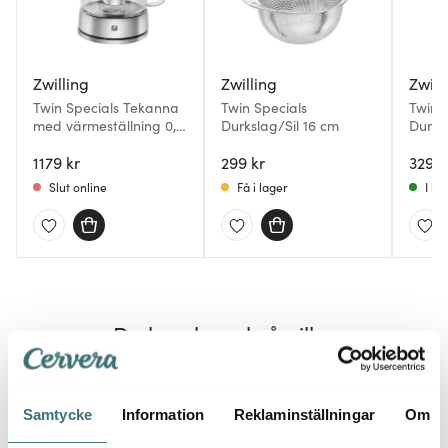
Zwilling
Zwilling
Zwill
Twin Specials Tekanna
Twin Specials
Twin 
med värmeställning 0,8
Durkslag/Sil 16 cm
Durks
L
1179 kr
299 kr
329 k
Slut online
Få i lager
I la
Du kanske också gillar
Samtycke
Information
Reklaminställningar
Om