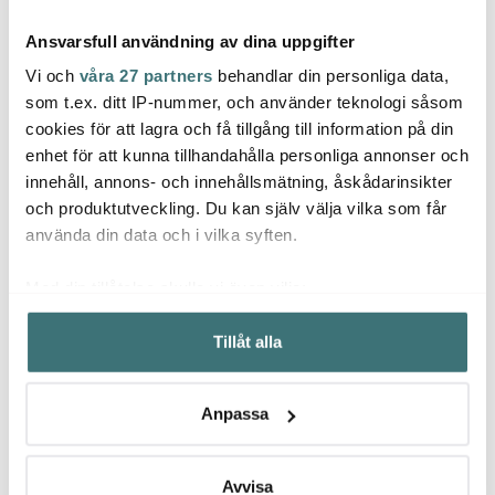
Ansvarsfull användning av dina uppgifter
Vi och
våra 27 partners
behandlar din personliga data,
som t.ex. ditt IP-nummer, och använder teknologi såsom
cookies för att lagra och få tillgång till information på din
Rosti
enhet för att kunna tillhandahålla personliga annonser och
Zwilling
Ville
Margrethe skål set 2
innehåll, annons- och innehållsmätning, åskådarinsikter
Pro Pastatång 23,5 cm
delar 1,5 + 3 L stål
Piemo
delar
och produktutveckling. Du kan själv välja vilka som får
259 kr
1249 kr
186 k
använda din data och i vilka syften.
Få i lager
I lager
I la
Med din tillåtelse skulle vi även vilja:
Samla in information om din geografiska plats som
Tillåt alla
kan ha en noggrannhet på upp till flera meter
Identifiera din enhet genom att aktivt skanna den för
specifika kännetecken (fingeravtryck)
Låt dig inspireras av våra kunder
Anpassa
Ta reda på mer om hur dina personliga uppgifter
behandlas och ställ in dina preferenser i
detaljsektionen
.
Du kan ändra eller dra tillbaka ditt samtycke när som
Avvisa