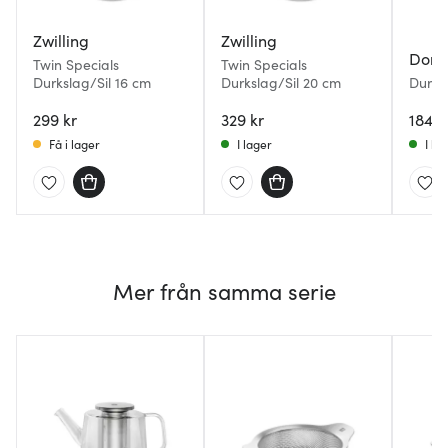
Zwilling
Zwilling
Dorr
Twin Specials
Twin Specials
Durkslag/Sil 16 cm
Durkslag/Sil 20 cm
Durksl
299 kr
329 kr
184 k
Få i lager
I lager
I la
Mer från samma serie