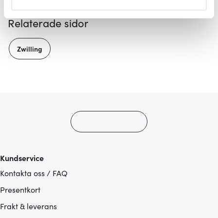
helst från cookie-förklaringen.
Relaterade sidor
Vi använder cookies för att innehållet och annonserna
ska anpassas efter det som vi tror att du tycker om. Det
Zwilling
gör också att vi kan analysera vår trafik och göra
hemsidan ännu bättre. Du bestämmer själv vilka cookies
som du vill dela med dig av.
Kundservice
Kontakta oss / FAQ
Presentkort
Frakt & leverans