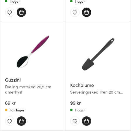
I lager
I lager
Guzzini
Kochblume
Feeling matsked 20,5 cm
amethyst
Serveringssked liten 20 cm
antracitgrå
69 kr
99 kr
Få i lager
I lager