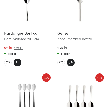
Hardanger Bestikk
Gense
Fjord Matsked 20,5 cm
Nobel Matsked Rostfri
92 kr
159 kr
129 kr
I lager
I lager
35%
40%