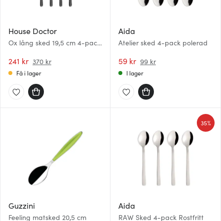
House Doctor
Aida
Ox lång sked 19,5 cm 4-pack
Atelier sked 4-pack polerad
svart/stål
241 kr
59 kr
370 kr
99 kr
Få i lager
I lager
35%
Guzzini
Aida
Feeling matsked 20,5 cm
RAW Sked 4-pack Rostfritt