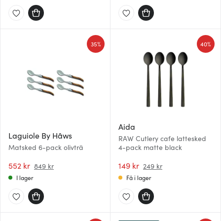
35%
40%
Aida
Laguiole By Hâws
RAW Cutlery cafe lattesked
Matsked 6-pack olivträ
4-pack matte black
552 kr
149 kr
849 kr
249 kr
I lager
Få i lager