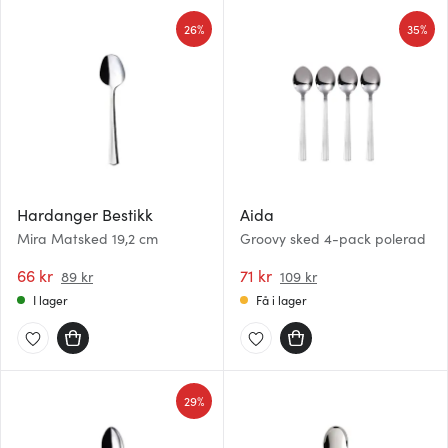
26%
35%
Hardanger Bestikk
Aida
Mira Matsked 19,2 cm
Groovy sked 4-pack polerad
66 kr
71 kr
89 kr
109 kr
I lager
Få i lager
29%