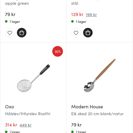
apple green
stål
79 kr
129 kr
199 kr
I lager
I lager
30%
Oxo
Modern House
Hålslev/frityrslev Rostfri
Eik sked 20 cm blank/natur
314 kr
79 kr
449 kr
I lager
I lager