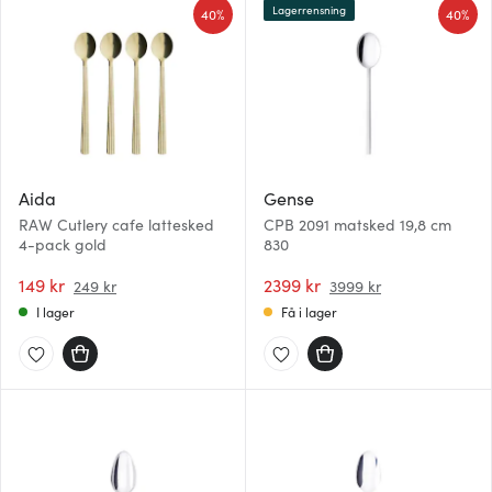
Lagerrensning
40%
40%
Aida
Gense
RAW Cutlery cafe lattesked
CPB 2091 matsked 19,8 cm
4-pack gold
830
149 kr
2399 kr
249 kr
3999 kr
I lager
Få i lager