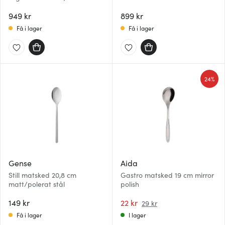
949 kr
899 kr
Få i lager
Få i lager
24%
Gense
Aida
Still matsked 20,8 cm
Gastro matsked 19 cm mirror
matt/polerat stål
polish
149 kr
22 kr
29 kr
Få i lager
I lager