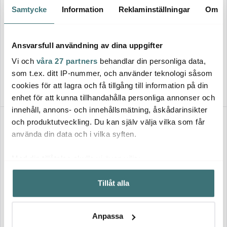
Samtycke
Information
Reklaminställningar
Om
Fiskars
Georg Jensen
Norden Salladsbestick 33,3
cm 2 delar Ek
New York Matsked
Ansvarsfull användning av dina uppgifter
769 kr
259 kr
Vi och
våra 27 partners
behandlar din personliga data,
I lager
I lager
som t.ex. ditt IP-nummer, och använder teknologi såsom
cookies för att lagra och få tillgång till information på din
enhet för att kunna tillhandahålla personliga annonser och
innehåll, annons- och innehållsmätning, åskådarinsikter
och produktutveckling. Du kan själv välja vilka som får
använda din data och i vilka syften.
Med din tillåtelse skulle vi även vilja:
Samla in information om din geografiska plats som
Tillåt alla
kan ha en noggrannhet på upp till flera meter
Identifiera din enhet genom att aktivt skanna den för
specifika kännetecken (fingeravtryck)
Georg Jensen
Gense
Anpassa
Ta reda på mer om hur dina personliga uppgifter