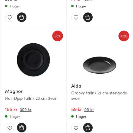
I lager
I lager
50%
40%
Aida
Magnor
Groovy tallrik 21 cm stengods
Noir Djup tallrik 23 cm Svart
svart
155 kr
59 kr
309 kr
99 kr
I lager
I lager