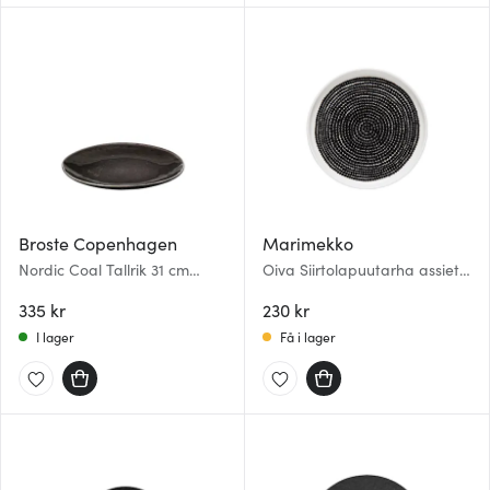
Broste Copenhagen
Marimekko
Nordic Coal Tallrik 31 cm
Oiva Siirtolapuutarha assiett
Svart
13,5 cm räsymatto vit/svart
335 kr
230 kr
I lager
Få i lager