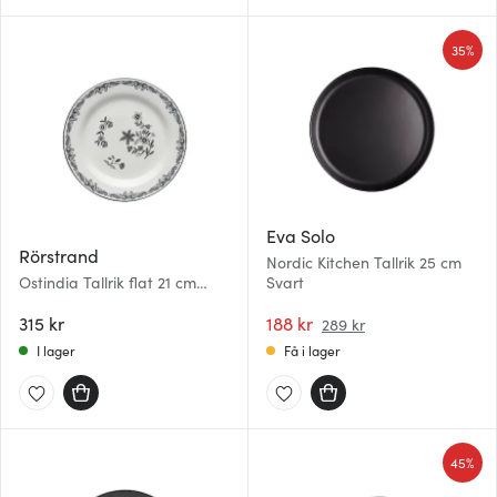
35%
Eva Solo
Rörstrand
Nordic Kitchen Tallrik 25 cm
Ostindia Tallrik flat 21 cm
Svart
svart
315 kr
188 kr
289 kr
I lager
Få i lager
45%