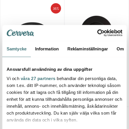
35%
Samtycke
Information
Reklaminställningar
Om
Eva Solo
Modern House
Nordic Kitchen Tallrik Oval 32
cm Svart
Black Satin Tallrik Djup 29 cm
Ansvarsfull användning av dina uppgifter
Svart
Vi och
våra 27 partners
behandlar din personliga data,
324 kr
329 kr
499 kr
som t.ex. ditt IP-nummer, och använder teknologi såsom
I lager
I lager
cookies för att lagra och få tillgång till information på din
enhet för att kunna tillhandahålla personliga annonser och
innehåll, annons- och innehållsmätning, åskådarinsikter
och produktutveckling. Du kan själv välja vilka som får
45%
använda din data och i vilka syften.