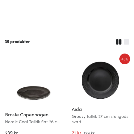
39
produkter
45%
Aida
Broste Copenhagen
Groovy tallrik 27 cm stengods
Nordic Coal Tallrik flat 26 cm
svart
Svart
239 kr
71 kr
129 kr