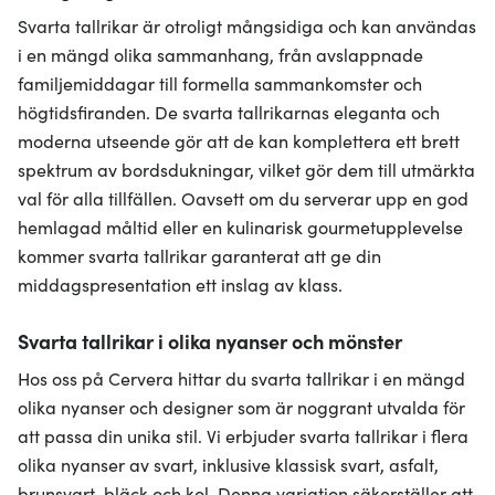
Svarta tallrikar är otroligt mångsidiga och kan användas
i en mängd olika sammanhang, från avslappnade
familjemiddagar till formella sammankomster och
högtidsfiranden. De svarta tallrikarnas eleganta och
moderna utseende gör att de kan komplettera ett brett
spektrum av bordsdukningar, vilket gör dem till utmärkta
val för alla tillfällen. Oavsett om du serverar upp en god
hemlagad måltid eller en kulinarisk gourmetupplevelse
kommer svarta tallrikar garanterat att ge din
middagspresentation ett inslag av klass.
Svarta tallrikar i olika nyanser och mönster
Hos oss på Cervera hittar du svarta tallrikar i en mängd
olika nyanser och designer som är noggrant utvalda för
att passa din unika stil. Vi erbjuder svarta tallrikar i flera
olika nyanser av svart, inklusive klassisk svart, asfalt,
brunsvart, bläck och kol. Denna variation säkerställer att