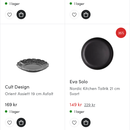
I lager
I lager
35%
Eva Solo
Cult Design
Nordic Kitchen Tallrik 21 cm
Orient Assiett 19 cm Asfalt
Svart
169 kr
149 kr
229 kr
I lager
I lager