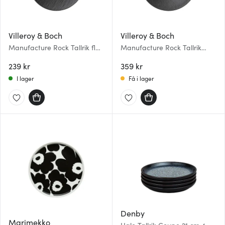
Villeroy & Boch
Villeroy & Boch
Manufacture Rock Tallrik flat
Manufacture Rock Tallrik
15,5 cm Svart
djup 29 cm Svart
239 kr
359 kr
I lager
Få i lager
Denby
Marimekko