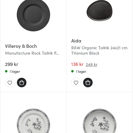
Aida
Villeroy & Boch
RAW Organic Tallrik 24x21 cm
Manufacture Rock Tallrik flat
Titanium Black
27 cm Svart
299 kr
136 kr
249 kr
I lager
I lager