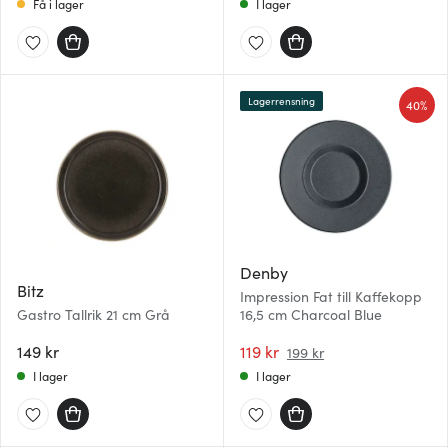
Få i lager
I lager
Lagerrensning
40%
Denby
Bitz
Impression Fat till Kaffekopp
Gastro Tallrik 21 cm Grå
16,5 cm Charcoal Blue
149 kr
119 kr
199 kr
I lager
I lager