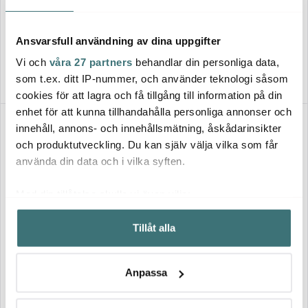
Billi Vinglas 35 cl 4-pack Klar
Idyll Vinglas 30 cl Klar
299 kr
89 kr
Ansvarsfull användning av dina uppgifter
I lager
I lager
Vi och
våra 27 partners
behandlar din personliga data,
som t.ex. ditt IP-nummer, och använder teknologi såsom
cookies för att lagra och få tillgång till information på din
enhet för att kunna tillhandahålla personliga annonser och
innehåll, annons- och innehållsmätning, åskådarinsikter
och produktutveckling. Du kan själv välja vilka som får
använda din data och i vilka syften.
Med din tillåtelse skulle vi även vilja:
Samla in information om din geografiska plats som
Tillåt alla
kan ha en noggrannhet på upp till flera meter
Rig-tig
Fellow
Identifiera din enhet genom att aktivt skanna den för
Mumin Drink-It Vattenflaska
Carter Cold Desert Capsule
specifika kännetecken (fingeravtryck)
50 cl Salmon/Klar
tumbler med sugrör 475 ml
Anpassa
smoke green
Ta reda på mer om hur dina personliga uppgifter
159 kr
500 kr
behandlas och ställ in dina preferenser i
detaljsektionen
.