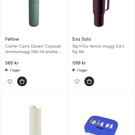
Fellow
Eva Solo
Carter Carry Desert Capsule
Sip'n'Go termo-mugg 0,9 L
termosmugg 590 ml smoke
fig lila
green
560 kr
599 kr
I lager
I lager