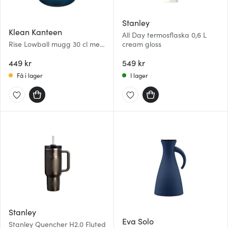
Stanley
Klean Kanteen
All Day termosflaska 0,6 L
Rise Lowball mugg 30 cl med
cream gloss
fliplock Stellar
449 kr
549 kr
Få i lager
I lager
Stanley
Eva Solo
Stanley Quencher H2.0 Fluted