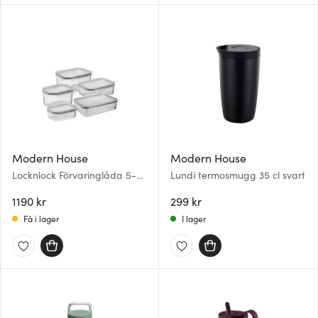
Modern House
Modern House
Locknlock Förvaringlåda 5-
Lundi termosmugg 35 cl svart
pack Klar
1190 kr
299 kr
Få i lager
I lager