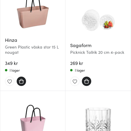
Hinza
Sagaform
Green Plastic väska stor 15 L
nougat
Picknick Tallrik 20 cm 4-pack
349 kr
269 kr
I lager
I lager