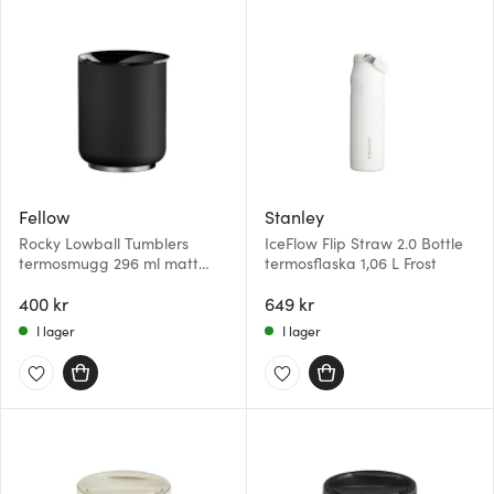
Fellow
Stanley
Rocky Lowball Tumblers
IceFlow Flip Straw 2.0 Bottle
termosmugg 296 ml matt
termosflaska 1,06 L Frost
svart
400 kr
649 kr
I lager
I lager