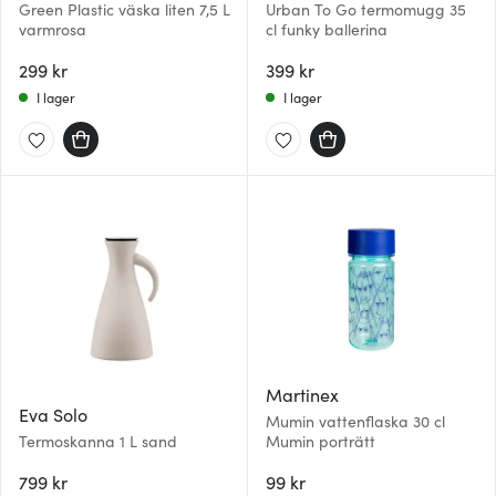
Green Plastic väska liten 7,5 L
Urban To Go termomugg 35
varmrosa
cl funky ballerina
299 kr
399 kr
I lager
I lager
Martinex
Eva Solo
Mumin vattenflaska 30 cl
Termoskanna 1 L sand
Mumin porträtt
799 kr
99 kr