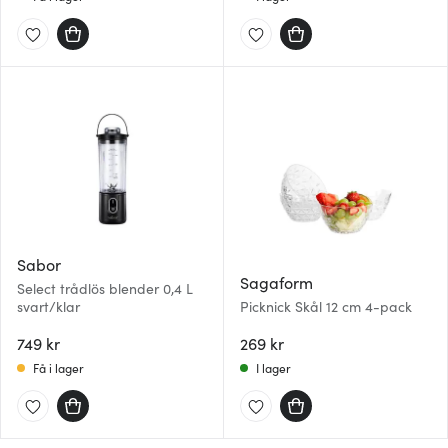
Sabor
Sagaform
Select trådlös blender 0,4 L
svart/klar
Picknick Skål 12 cm 4-pack
749 kr
269 kr
Få i lager
I lager