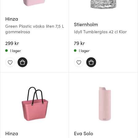
Hinza
Stiernholm
Green Plastic väska liten 7,5 L
gammelrosa
Idyll Tumblerglas 42 cl Klar
299 kr
79 kr
I lager
I lager
Hinza
Eva Solo