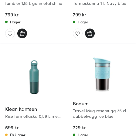
tumbler 1,18 L gunmetal shine
Termoskanna 1 L Navy blue
799 kr
799 kr
I lager
I lager
Bodum
Klean Kanteen
Travel Mug resemugg 35 cl
Rise termoflaska 0,59 L med
dubbelvägg ice blue
bygellock Brittany Blue
599 kr
229 kr
Få i lager
I lager