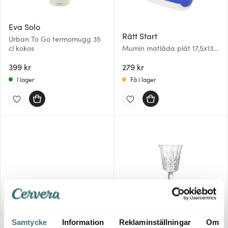
Eva Solo
Rätt Start
Urban To Go termomugg 35
cl kokos
Mumin matlåda plåt 17,5x13,5
cm Familj blå
399 kr
279 kr
I lager
Få i lager
Samtycke
Information
Reklaminställningar
Om
Sagaform
Stiernholm