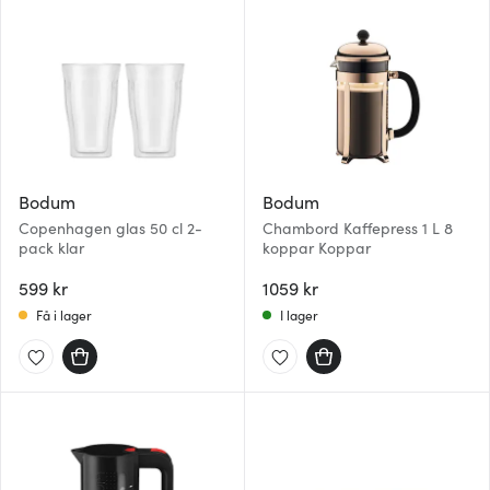
Bodum
Bodum
Copenhagen glas 50 cl 2-
Chambord Kaffepress 1 L 8
pack klar
koppar Koppar
599 kr
1059 kr
Få i lager
I lager