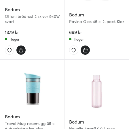
Bodum
Bodum
Ottoni brödrost 2 skivor 940W
svart
Pavina Glas 45 cl 2-pack Klar
1379 kr
699 kr
I lager
I lager
Bodum
Bodum
Travel Mug resemugg 35 cl
dubbelvägg ice blue
Navalia karaff 0,9 L rosa