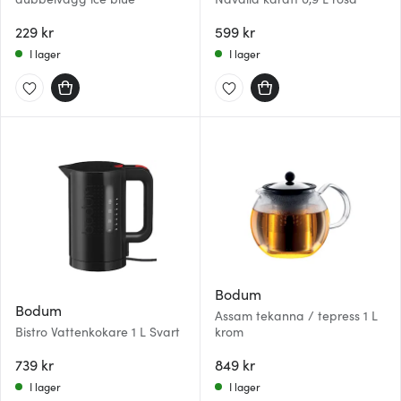
229 kr
599 kr
I lager
I lager
Bodum
Bodum
Assam tekanna / tepress 1 L
Bistro Vattenkokare 1 L Svart
krom
739 kr
849 kr
I lager
I lager