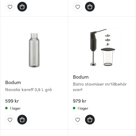
Bodum
Bodum
Bistro stavmixer m/tillbehör
Navalia karaff 0,9 L grå
svart
599 kr
979 kr
I lager
I lager