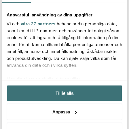
Ansvarsfull användning av dina uppgifter
Vi och
våra 27 partners
behandlar din personliga data,
Bodum
som t.ex. ditt IP-nummer, och använder teknologi såsom
Bodum
Pour Over Bryggare 1 L/8
cookies för att lagra och få tillgång till information på din
koppar filter/kork
Chambord Tevärmare
enhet för att kunna tillhandahålla personliga annonser och
749 kr
599 kr
innehåll, annons- och innehållsmätning, åskådarinsikter
och produktutveckling. Du kan själv välja vilka som får
I lager
I lager
använda din data och i vilka syften.
Med din tillåtelse skulle vi även vilja:
Samla in information om din geografiska plats som
Tillåt alla
kan ha en noggrannhet på upp till flera meter
Identifiera din enhet genom att aktivt skanna den för
specifika kännetecken (fingeravtryck)
Anpassa
Ta reda på mer om hur dina personliga uppgifter
behandlas och ställ in dina preferenser i
detaljsektionen
.