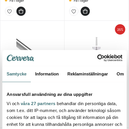
Få i lager
Få i lager
25%
Samtycke
Information
Reklaminställningar
Om
Airtender
Airtender
Tillbehör vinluftare lång silver
Tillbehör kupa för flaska
Ansvarsfull användning av dina uppgifter
silver
399 kr
277 kr
369 kr
Vi och
våra 27 partners
behandlar din personliga data,
Få i lager
Få i lager
som t.ex. ditt IP-nummer, och använder teknologi såsom
cookies för att lagra och få tillgång till information på din
enhet för att kunna tillhandahålla personliga annonser och