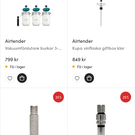
Airtender
Airtender
Vakuumförslutare burkar 3-
Kupa vinflaska giftbox klar
pack 2 L grön
799 kr
849 kr
Få i lager
Få i lager
25%
25%