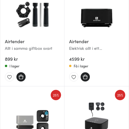
Airtender
Airtender
Allt i samma giftbox svart
Elektrisk allt i ett
vakuumadapter svart
899 kr
4599 kr
I lager
Få i lager
25%
25%