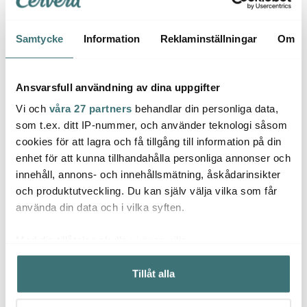
Tät förslutning
Samtycke
Information
Reklaminställningar
Om
Kannan är framtagen för att ha en tät förslutning. På så
sätt slipper du oroa dig för att spilla ut kaffe i väskan när
Ansvarsfull användning av dina uppgifter
du tar med dig kaffet. Dessutom gör det att kaffets kyla
Vi och
våra 27 partners
behandlar din personliga data,
eller värme behålls längre.
som t.ex. ditt IP-nummer, och använder teknologi såsom
cookies för att lagra och få tillgång till information på din
Passar tedrickaren
enhet för att kunna tillhandahålla personliga annonser och
innehåll, annons- och innehållsmätning, åskådarinsikter
Är du en tedrickare kan du använda bryggaren till att
och produktutveckling. Du kan själv välja vilka som får
brygga te. Följ samma steg som när du brygger kaffe,
använda din data och i vilka syften.
men i stället för malda kaffebönor använder du dig av
lösviktste.
Med din tillåtelse skulle vi även vilja:
Samla in information om din geografiska plats som
Tillåt alla
Pour Over
kan ha en noggrannhet på upp till flera meter
Identifiera din enhet genom att aktivt skanna den för
Med denna kaffebryggare gör du fantastiskt gott kaffe