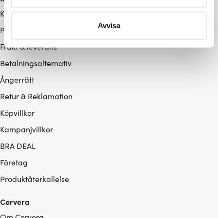
behandlas och ställ in dina preferenser i
detaljsektionen
.
Kontakta oss / FAQ
Du kan ändra eller dra tillbaka ditt samtycke när som
Avvisa
Presentkort
helst från cookie-förklaringen.
Frakt & leverans
Vi använder cookies för att innehållet och annonserna
Betalningsalternativ
ska anpassas efter det som vi tror att du tycker om. Det
Ångerrätt
gör också att vi kan analysera vår trafik och göra
hemsidan ännu bättre. Du bestämmer själv vilka cookies
Retur & Reklamation
som du vill dela med dig av.
Köpvillkor
Kampanjvillkor
BRA DEAL
Företag
Produktåterkallelse
Cervera
Om Cervera