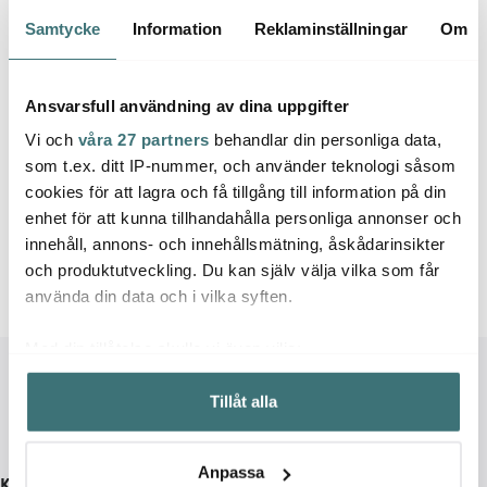
6 av 6 produkter
Samtycke
Information
Reklaminställningar
Om
Ansvarsfull användning av dina uppgifter
Vi och
våra 27 partners
behandlar din personliga data,
Ballarini är ett italiensk familjeägt företag som har
som t.ex. ditt IP-nummer, och använder teknologi såsom
funnits sedan 1889.
cookies för att lagra och få tillgång till information på din
enhet för att kunna tillhandahålla personliga annonser och
I deras sortiment återfinns det mesta som hemmakocken
innehåll, annons- och innehållsmätning, åskådarinsikter
kan behöva till sin matlagning. Alla produkter utvecklas
och produktutveckling. Du kan själv välja vilka som får
och tillverkas i Italien.
använda din data och i vilka syften.
Med din tillåtelse skulle vi även vilja:
Samla in information om din geografiska plats som
Tillåt alla
kan ha en noggrannhet på upp till flera meter
Identifiera din enhet genom att aktivt skanna den för
specifika kännetecken (fingeravtryck)
Anpassa
Kundservice
Ta reda på mer om hur dina personliga uppgifter