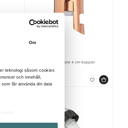
Om
Barcraft
Champagneförslutare 4 cm koppar
119 kr
der teknologi såsom cookies
 annonser och innehåll,
I lager
a som får använda din data
a meter
k)
ljsektionen
. Du kan ändra