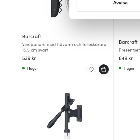
Avvisa
eller dra tillbaka ditt samtyc
Vi använder cookies för att 
att vi kan analysera vår tra
Barcraft
av.
Barcraft
Vinöppnare med hävarm och folieskärare
15,5 cm svart
Presentset
539 kr
649 kr
I lager
I lager