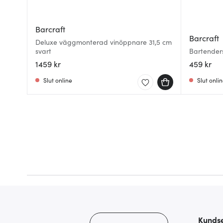
Barcraft
Barcraft
Deluxe väggmonterad vinöppnare 31,5 cm
svart
Bartender
1459 kr
459 kr
Slut online
Slut onli
Kundse