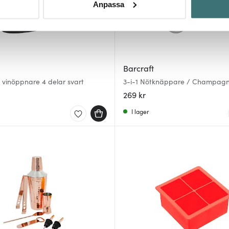
Anpassa
ke när som helst från cookie-förklaringen.
innehållet och annonserna ska anpassas efter det som vi tror att
fik och göra hemsidan ännu bättre. Du bestämmer själv vilka cook
Barcraft
 vinöppnare 4 delar svart
3-i-1 Nötknäppare / Champag
269 kr
I lager