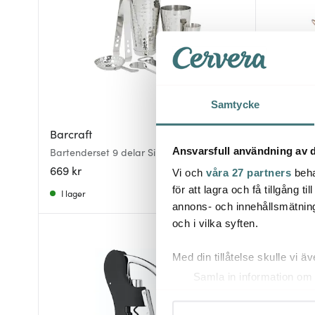
Samtycke
Barcraft
Barcraft
Ansvarsfull användning av d
Bartenderset 9 delar Silver
Drinkkyla
669 kr
529 kr
Vi och
våra 27 partners
beha
för att lagra och få tillgång t
I lager
I lager
annons- och innehållsmätning
och i vilka syften.
Med din tillåtelse skulle vi äve
Samla in information om 
Identifiera din enhet gen
Ta reda på mer om hur dina pe