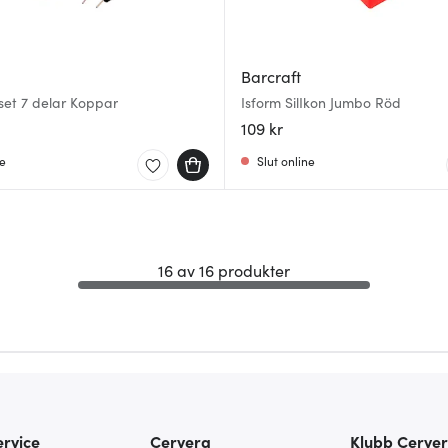
Barcraft
set 7 delar Koppar
Isform SilIkon Jumbo Röd
109 kr
ne
Slut online
16 av 16 produkter
rvice
Cervera
Klubb Cerve