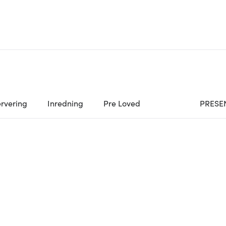
rvering
Inredning
Pre Loved
PRESE