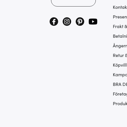
Kontak
Presen
Frakt 
Betaln
Ångerr
Retur 
Köpvill
Kampan
BRA D
Företa
Produk