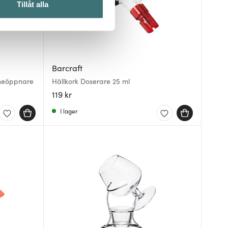
Tillåt alla
 du tycker om. Det gör också
ies som du vill dela med dig
Barcraft
neöppnare
Hällkork Doserare 25 ml
119 kr
I lager