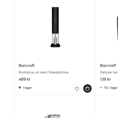
Barcraft
Barcraft
Korkskruv el med folieskärare
Deluxe ter
489 kr
139 kr
I lager
Få i lager