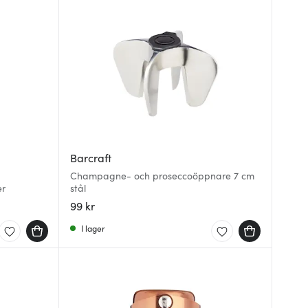
Barcraft
Champagne- och proseccoöppnare 7 cm
er
stål
99 kr
I lager