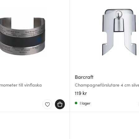
Barcraft
mometer till vinflaska
Champagneförslutare 4 cm silv
119 kr
I lager