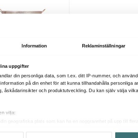
Information
Reklaminställningar
Barcraft
ina uppgifter
re Koppar
Lazy Fish korkskruv 21 cm zink
319 kr
ndlar din personliga data, som t.ex. ditt IP-nummer, och använ
ill information på din enhet för att kunna tillhandahålla personliga
Få i lager
, åskådarinsikter och produktutveckling. Du kan själv välja vilk
n vilja:
din geografiska plats som kan ha en noggrannhet på upp till fler
om att aktivt skanna den för specifika kännetecken (fingeravtryc
rsonliga uppgifter behandlas och ställ in dina preferenser i
deta