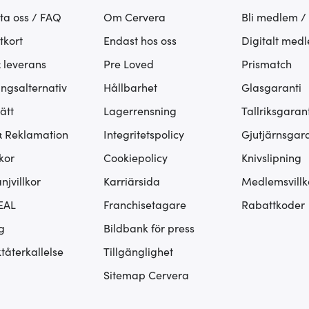
ta oss / FAQ
Om Cervera
Bli medlem /
tkort
Endast hos oss
Digitalt med
& leverans
Pre Loved
Prismatch
ingsalternativ
Hållbarhet
Glasgaranti
ätt
Lagerrensning
Tallriksgarant
& Reklamation
Integritetspolicy
Gjutjärnsgara
kor
Cookiepolicy
Knivslipning
jvillkor
Karriärsida
Medlemsvillk
EAL
Franchisetagare
Rabattkoder
g
Bildbank för press
tåterkallelse
Tillgänglighet
Sitemap Cervera