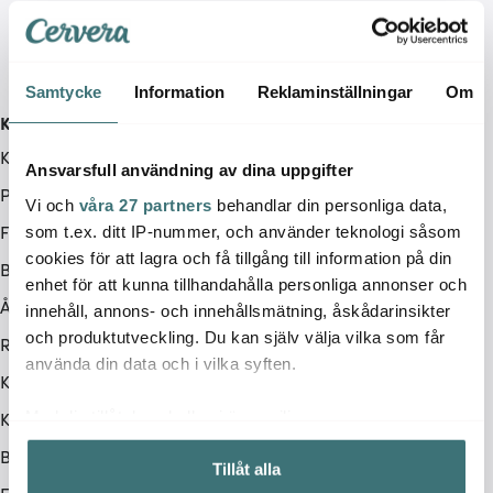
Samtycke
Information
Reklaminställningar
Om
Kundservice
Kontakta oss / FAQ
Ansvarsfull användning av dina uppgifter
Presentkort
Vi och
våra 27 partners
behandlar din personliga data,
Frakt & leverans
som t.ex. ditt IP-nummer, och använder teknologi såsom
cookies för att lagra och få tillgång till information på din
Betalningsalternativ
enhet för att kunna tillhandahålla personliga annonser och
Ångerrätt
innehåll, annons- och innehållsmätning, åskådarinsikter
och produktutveckling. Du kan själv välja vilka som får
Retur & Reklamation
använda din data och i vilka syften.
Köpvillkor
Kampanjvillkor
Med din tillåtelse skulle vi även vilja:
Samla in information om din geografiska plats som
BRA DEAL
Tillåt alla
kan ha en noggrannhet på upp till flera meter