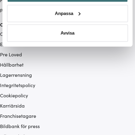
Företag
Identifiera din enhet genom att aktivt skanna den för
specifika kännetecken (fingeravtryck)
Produktåterkallelse
Anpassa
Ta reda på mer om hur dina personliga uppgifter
Cervera
behandlas och ställ in dina preferenser i
detaljsektionen
.
Du kan ändra eller dra tillbaka ditt samtycke när som
Avvisa
Om Cervera
helst från cookie-förklaringen.
Endast hos oss
Vi använder cookies för att innehållet och annonserna
Pre Loved
ska anpassas efter det som vi tror att du tycker om. Det
Hållbarhet
gör också att vi kan analysera vår trafik och göra
Lagerrensning
hemsidan ännu bättre. Du bestämmer själv vilka cookies
som du vill dela med dig av.
Integritetspolicy
Cookiepolicy
Karriärsida
Franchisetagare
Bildbank för press