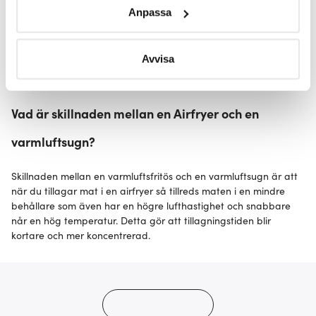
specifika kännetecken (fingeravtryck)
varmluft.
Anpassa
Varmluftstillagningen gör att maten får en jämn och fin stekyta.
Ta reda på mer om hur dina personliga uppgifter
Det är dessutom väldigt enkelt att tillaga mat med en
behandlas och ställ in dina preferenser i
detaljsektionen
.
varmluftsfritös. Alla Cosori maskiner är förprogrammerade med
Du kan ändra eller dra tillbaka ditt samtycke när som
Avvisa
program som gör att du enkelt kan tillaga kyckling, pommes
helst från cookie-förklaringen.
frites, churros eller olika grönsaker.
Vi använder cookies för att innehållet och annonserna
Vad är skillnaden mellan en Airfryer och en
ska anpassas efter det som vi tror att du tycker om. Det
varmluftsugn?
gör också att vi kan analysera vår trafik och göra
hemsidan ännu bättre. Du bestämmer själv vilka cookies
som du vill dela med dig av.
Skillnaden mellan en varmluftsfritös och en varmluftsugn är att
när du tillagar mat i en airfryer så tillreds maten i en mindre
behållare som även har en högre lufthastighet och snabbare
når en hög temperatur. Detta gör att tillagningstiden blir
kortare och mer koncentrerad.