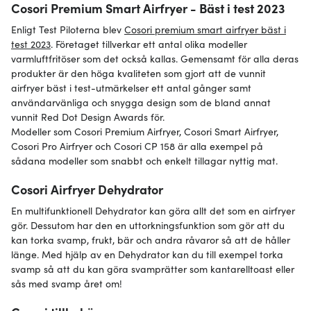
Cosori Premium Smart Airfryer - Bäst i test 2023
Enligt Test Piloterna blev
Cosori premium smart airfryer bäst i
test 2023
. Företaget tillverkar ett antal olika modeller
varmluftfritöser som det också kallas. Gemensamt för alla deras
produkter är den höga kvaliteten som gjort att de vunnit
airfryer bäst i test-utmärkelser ett antal gånger samt
användarvänliga och snygga design som de bland annat
vunnit Red Dot Design Awards för.
Modeller som Cosori Premium Airfryer, Cosori Smart Airfryer,
Cosori Pro Airfryer och Cosori CP 158 är alla exempel på
sådana modeller som snabbt och enkelt tillagar nyttig mat.
Cosori Airfryer Dehydrator
En multifunktionell Dehydrator kan göra allt det som en airfryer
gör. Dessutom har den en uttorkningsfunktion som gör att du
kan torka svamp, frukt, bär och andra råvaror så att de håller
länge. Med hjälp av en Dehydrator kan du till exempel torka
svamp så att du kan göra svamprätter som kantarelltoast eller
sås med svamp året om!