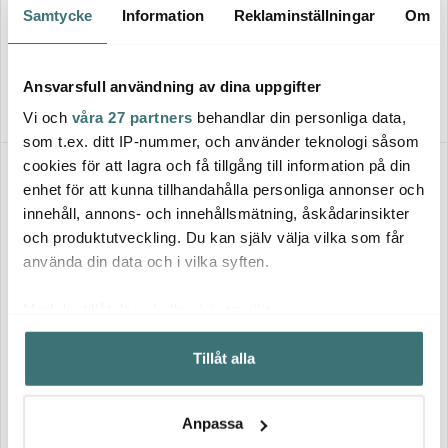
Kaffe/Tekopp 16 cm Vit
Temugg 18 cm Vit
Samtycke
Information
Reklaminställningar
Om
77 kr
89 kr
139 kr
159 kr
Få i lager
I lager
Ansvarsfull användning av dina uppgifter
Vi och
våra 27 partners
behandlar din personliga data,
som t.ex. ditt IP-nummer, och använder teknologi såsom
cookies för att lagra och få tillgång till information på din
25%
25%
enhet för att kunna tillhandahålla personliga annonser och
innehåll, annons- och innehållsmätning, åskådarinsikter
och produktutveckling. Du kan själv välja vilka som får
använda din data och i vilka syften.
Med din tillåtelse skulle vi även vilja:
Samla in information om din geografiska plats som
Degrenne
Degrenne
Tillåt alla
kan ha en noggrannhet på upp till flera meter
Salam Tekanna 1 L Vit/Candy
Salam Gräddkanna 15 cl Vit
Apple
Identifiera din enhet genom att aktivt skanna den för
specifika kännetecken (fingeravtryck)
239 kr
2219 kr
319 kr
2959 kr
Anpassa
Ta reda på mer om hur dina personliga uppgifter
I lager
Få i lager