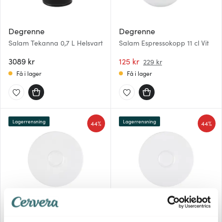
Degrenne
Degrenne
Salam Tekanna 0,7 L Helsvart
Salam Espressokopp 11 cl Vit
3089 kr
125 kr
229 kr
Få i lager
Få i lager
Lagerrensning
Lagerrensning
44%
44%
Degrenne
Degrenne
Salam Fat till Espresso-
Salam Fat till Frukostkopp &