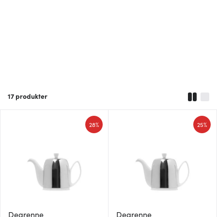
17
produkter
28%
25%
Degrenne
Degrenne