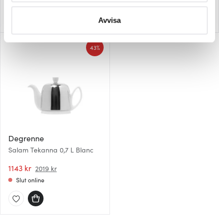
behandlas och ställ in dina preferenser i
detaljsektionen
.
Du kan ändra eller dra tillbaka ditt samtycke när som
Avvisa
helst från cookie-förklaringen.
43%
Vi använder cookies för att innehållet och annonserna
ska anpassas efter det som vi tror att du tycker om. Det
gör också att vi kan analysera vår trafik och göra
hemsidan ännu bättre. Du bestämmer själv vilka cookies
som du vill dela med dig av.
Degrenne
Salam Tekanna 0,7 L Blanc
1143 kr
2019 kr
Slut online