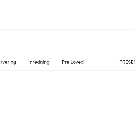
rvering
Inredning
Pre Loved
PRESE