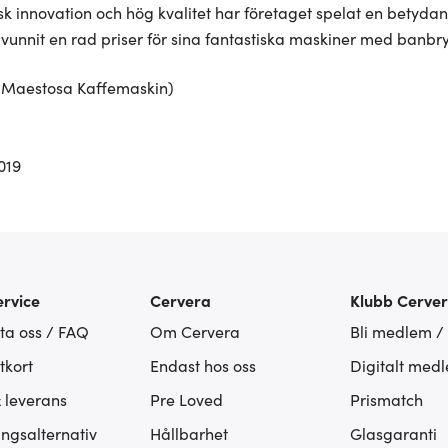
isk innovation och hög kvalitet har företaget spelat en betyd
vunnit en rad priser för sina fantastiska maskiner med banbr
 Maestosa Kaffemaskin)
019
rvice
Cervera
Klubb Cerve
ta oss / FAQ
Om Cervera
Bli medlem /
tkort
Endast hos oss
Digitalt med
& leverans
Pre Loved
Prismatch
ingsalternativ
Hållbarhet
Glasgaranti