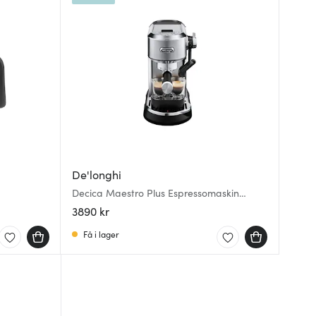
De'longhi
Decica Maestro Plus Espressomaskin
EC950.M Stål
3890 kr
Få i lager