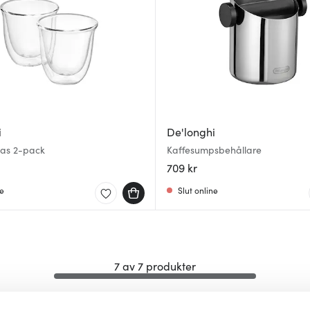
i
De'longhi
las 2-pack
Kaffesumpsbehållare
709 kr
ne
Slut online
7 av 7 produkter