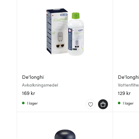
De'longhi
De'longh
Avkalkningsmedel
Vattenfilte
169 kr
129 kr
I lager
I lager