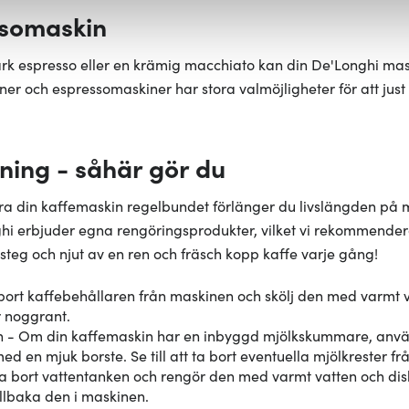
ssomaskin
fik och göra hemsidan ännu bättre. Du bestämmer själv vilka cook
ark espresso eller en krämig macchiato kan din De'Longhi ma
er och espressomaskiner har stora valmöjligheter för att just
ning - såhär gör du
a din kaffemaskin regelbundet förlänger du livslängden på 
nghi erbjuder egna rengöringsprodukter, vilket vi rekommendera
steg och njut av en ren och fräsch kopp kaffe varje gång!
bort kaffebehållaren från maskinen och skölj den med varmt 
r noggrant.
- Om din kaffemaskin har en inbyggd mjölkskummare, använd
d en mjuk borste. Se till att ta bort eventuella mjölkrester 
a bort vattentanken och rengör den med varmt vatten och dis
illbaka den i maskinen.