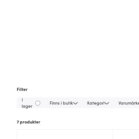
Filter
I
Finns i butik
Kategori
Varumärk
lager
7
produkter