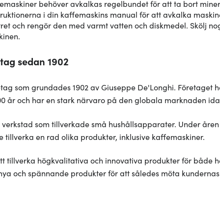
femaskiner behöver avkalkas regelbundet för att ta bort mi
struktionerna i din kaffemaskins manual för att avkalka maskin
filtret och rengör den med varmt vatten och diskmedel. Skölj n
kinen.
retag sedan 1902
öretag som grundades 1902 av Giuseppe De'Longhi. Företaget ha
100 år och har en stark närvaro på den globala marknaden ida
 verkstad som tillverkade små hushållsapparater. Under åren
tillverka en rad olika produkter, inklusive kaffemaskiner.
t tillverka högkvalitativa och innovativa produkter för både h
a nya och spännande produkter för att således möta kundernas