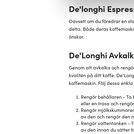
De'longhi Espre
att vi kan analysera vår tra
av.
Oavsett om du föredrar en st
detta. Både deras kaffemaskin
önskar.
De'Longhi Avkalk
Genom att avkalka och rengör
kvalitén på ditt kaffe. De'Lo
kaffemaskin. Följ dessa enkla 
Rengör behållaren - Ta 
eller en trasa och rengö
Rengör mjölkskummaren 
av den och rengör den me
Rengör vattentanken - T
av den innan du sätter t