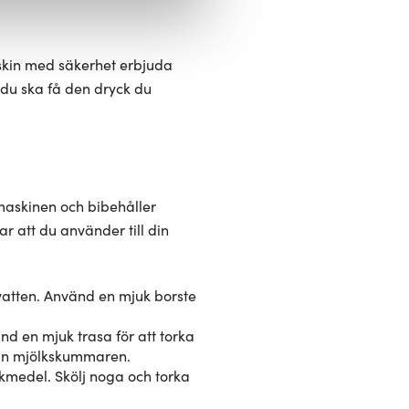
ies som du vill dela med dig
skin med säkerhet erbjuda
 du ska få den dryck du
maskinen och bibehåller
r att du använder till din
vatten. Använd en mjuk borste
 en mjuk trasa för att torka
från mjölkskummaren.
kmedel. Skölj noga och torka