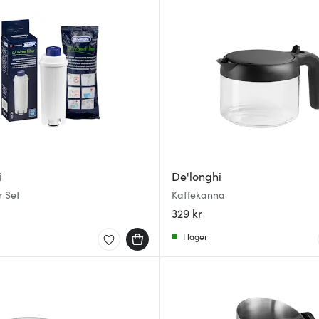
i
De'longhi
r Set
Kaffekanna
329 kr
I lager