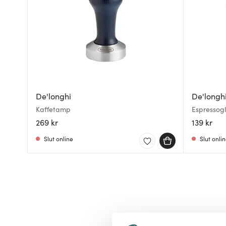
De'longhi
De'longh
Kaffetamp
Espressog
269 kr
139 kr
Slut online
Slut onli