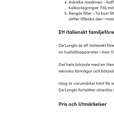
Avkalka maskinen - kaf
kalkavlagringar. Följ in
Rengör filter - Ta bort 
sätter tillbaka den i mas
Ett italienskt familjefö
De'Longhi är ett italienskt f
av hushållsapparater i över 
Det hela började med en liten
tekniska förmågor och började 
Idag är varumärket känt för at
De'Longhi fortsätter utveckl
Pris och Utmärkelser