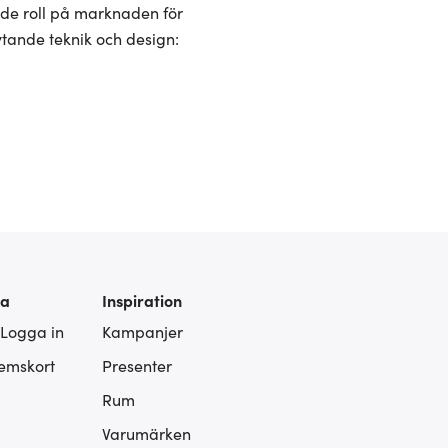
ande roll på marknaden för
ytande teknik och design:
ra
Inspiration
 Logga in
Kampanjer
lemskort
Presenter
Rum
Varumärken