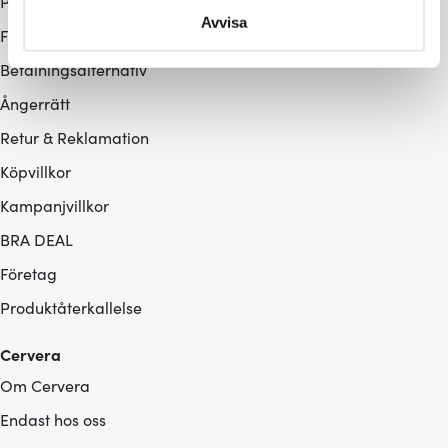
Presentkort
Du kan ändra eller dra tillbaka ditt samtycke när som
Avvisa
Frakt & leverans
helst från cookie-förklaringen.
Betalningsalternativ
Vi använder cookies för att innehållet och annonserna
Ångerrätt
ska anpassas efter det som vi tror att du tycker om. Det
Retur & Reklamation
gör också att vi kan analysera vår trafik och göra
hemsidan ännu bättre. Du bestämmer själv vilka cookies
Köpvillkor
som du vill dela med dig av.
Kampanjvillkor
BRA DEAL
Företag
Produktåterkallelse
Cervera
Om Cervera
Endast hos oss