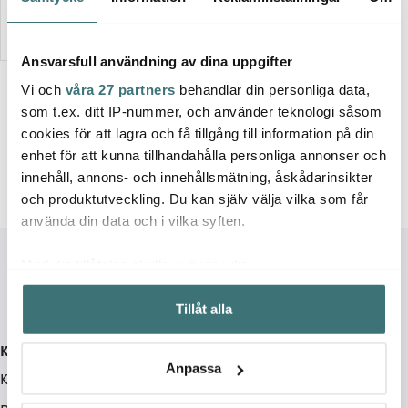
Ansvarsfull användning av dina uppgifter
Vi och
våra 27 partners
behandlar din personliga data,
som t.ex. ditt IP-nummer, och använder teknologi såsom
7 av 7 produkter
cookies för att lagra och få tillgång till information på din
enhet för att kunna tillhandahålla personliga annonser och
innehåll, annons- och innehållsmätning, åskådarinsikter
och produktutveckling. Du kan själv välja vilka som får
använda din data och i vilka syften.
Med din tillåtelse skulle vi även vilja:
Samla in information om din geografiska plats som
Tillåt alla
kan ha en noggrannhet på upp till flera meter
Identifiera din enhet genom att aktivt skanna den för
Kundservice
specifika kännetecken (fingeravtryck)
Anpassa
Kontakta oss / FAQ
Ta reda på mer om hur dina personliga uppgifter
behandlas och ställ in dina preferenser i
detaljsektionen
.