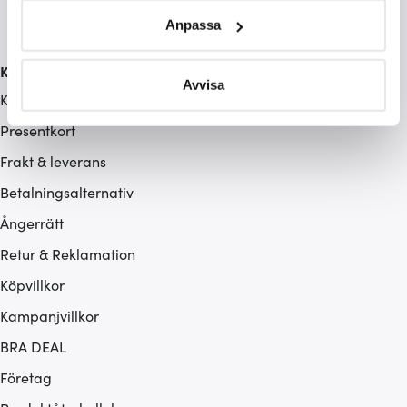
specifika kännetecken (fingeravtryck)
Anpassa
Ta reda på mer om hur dina personliga uppgifter
behandlas och ställ in dina preferenser i
detaljsektionen
.
Kundservice
Du kan ändra eller dra tillbaka ditt samtycke när som
Avvisa
Kontakta oss / FAQ
helst från cookie-förklaringen.
Presentkort
Vi använder cookies för att innehållet och annonserna
Frakt & leverans
ska anpassas efter det som vi tror att du tycker om. Det
Betalningsalternativ
gör också att vi kan analysera vår trafik och göra
hemsidan ännu bättre. Du bestämmer själv vilka cookies
Ångerrätt
som du vill dela med dig av.
Retur & Reklamation
Köpvillkor
Kampanjvillkor
BRA DEAL
Företag