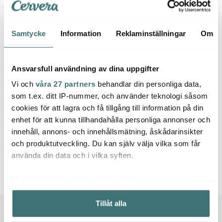
5 av 5 produkter
Samtycke
Information
Reklaminställningar
Om
Ansvarsfull användning av dina uppgifter
G.R.Y.M grundandes 2012-09-14 med målet att förse kök
och hem med teknik- och materialfokuserad nordisk
Vi och
våra 27 partners
behandlar din personliga data,
design till ärliga priser. Tillsammans med den unga
som t.ex. ditt IP-nummer, och använder teknologi såsom
cookies för att lagra och få tillgång till information på din
nordiska designerduon Carl & Carl har ett mycket enkelt
enhet för att kunna tillhandahålla personliga annonser och
med effektivt designsystem arbetats fram. Systemet
innehåll, annons- och innehållsmätning, åskådarinsikter
bygger på de tre grundläggande formerna - kvadraten,
och produktutveckling. Du kan själv välja vilka som får
cirkeln och triangeln. Övergången mellan dessa tre
använda din data och i vilka syften.
former skapar konturer, volym och i slutändan produkter
som är både ergonomiskt och visuellt attraktiva.
Med din tillåtelse skulle vi även vilja:
Samla in information om din geografiska plats som
Tillåt alla
kan ha en noggrannhet på upp till flera meter
Identifiera din enhet genom att aktivt skanna den för