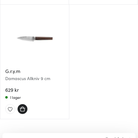
G.r.y.m
Damascus Allkniv 9 cm
629 kr
I lager