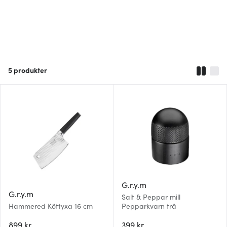
5
produkter
G.r.y.m
G.r.y.m
Salt & Peppar mill
Hammered Köttyxa 16 cm
Pepparkvarn trä
899 kr
399 kr