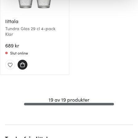
ska anpassas efter det som vi tror att du tycker om. Det
gör också att vi kan analysera vår trafik och göra
hemsidan ännu bättre. Du bestämmer själv vilka cookies
Iittala
som du vill dela med dig av.
Tundra Glas 29 cl 4-pack
Klar
689 kr
Slut online
19 av 19 produkter