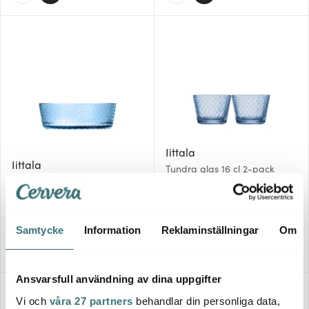
Iittala
Iittala
Tundra glas 16 cl 2-pack
Tundra skål 62 cl aqua
aqua
469 kr
339 kr
Få i lager
I lager
Samtycke
Information
Reklaminställningar
Om
Ansvarsfull användning av dina uppgifter
Vi och
våra 27 partners
behandlar din personliga data,