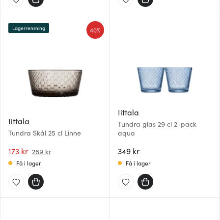
Lagerrensning
40%
Iittala
Iittala
Tundra glas 29 cl 2-pack
Tundra Skål 25 cl Linne
aqua
173 kr
349 kr
289 kr
Få i lager
Få i lager