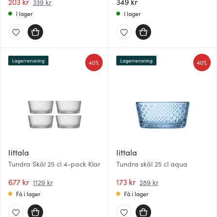
203 kr
349 kr
339 kr
I lager
I lager
Lagerrensning
Lagerrensning
40%
40%
Iittala
Iittala
Tundra Skål 25 cl 4-pack Klar
Tundra skål 25 cl aqua
677 kr
173 kr
1129 kr
289 kr
Få i lager
Få i lager