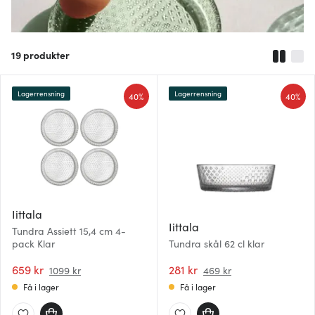
19
produkter
Lagerrensning
Lagerrensning
40%
40%
Iittala
Iittala
Tundra Assiett 15,4 cm 4-
pack Klar
Tundra skål 62 cl klar
659 kr
281 kr
1099 kr
469 kr
Få i lager
Få i lager