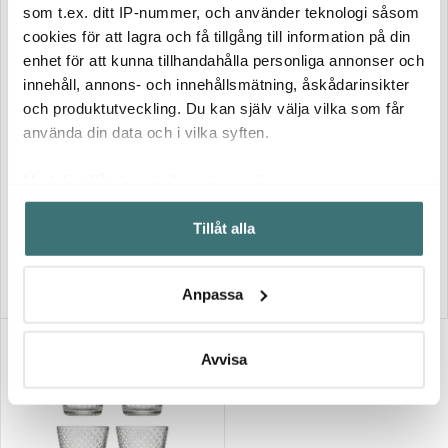
som t.ex. ditt IP-nummer, och använder teknologi såsom
cookies för att lagra och få tillgång till information på din
enhet för att kunna tillhandahålla personliga annonser och
innehåll, annons- och innehållsmätning, åskådarinsikter
och produktutveckling. Du kan själv välja vilka som får
använda din data och i vilka syften.
Iittala
Iittala
Tundra Glas 29 cl 2-pack
Med din tillåtelse skulle vi även vilja:
Tundra Glas 29 cl 2-pack Klar
Tallgrön
Samla in information om din geografiska plats som
349 kr
349 kr
Tillåt alla
kan ha en noggrannhet på upp till flera meter
Slut online
Slut online
Identifiera din enhet genom att aktivt skanna den för
specifika kännetecken (fingeravtryck)
Anpassa
Ta reda på mer om hur dina personliga uppgifter
behandlas och ställ in dina preferenser i
detaljsektionen
.
Du kan ändra eller dra tillbaka ditt samtycke när som
Avvisa
helst från cookie-förklaringen.
Vi använder cookies för att innehållet och annonserna