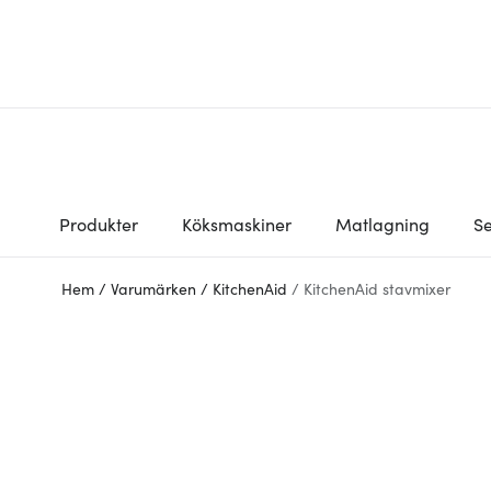
Produkter
Köksmaskiner
Matlagning
Se
Hem
/
Varumärken
/
KitchenAid
/
KitchenAid stavmixer