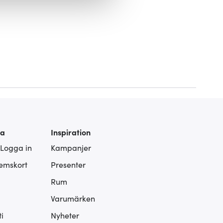
ies som du vill dela med dig
ra
Inspiration
 Logga in
Kampanjer
lemskort
Presenter
Rum
Varumärken
i
Nyheter