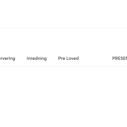
rvering
Inredning
Pre Loved
PRESE