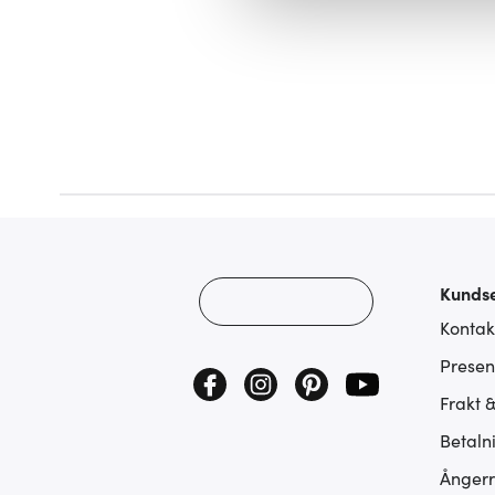
att vi kan analysera vår tra
av.
Kundse
Kontak
Presen
Frakt 
Betaln
Ångerr