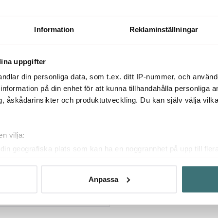
Information
Reklaminställningar
ina uppgifter
ndlar din personliga data, som t.ex. ditt IP-nummer, och använ
ill information på din enhet för att kunna tillhandahålla personliga
, åskådarinsikter och produktutveckling. Du kan själv välja vilk
n vilja:
din geografiska plats som kan ha en noggrannhet på upp till fler
id
om att aktivt skanna den för specifika kännetecken (fingeravtryc
d Go Cordless Stavmixer
M med batteri Mattsvart
rsonliga uppgifter behandlas och ställ in dina preferenser i
deta
Anpassa
ke när som helst från cookie-förklaringen.
innehållet och annonserna ska anpassas efter det som vi tror att