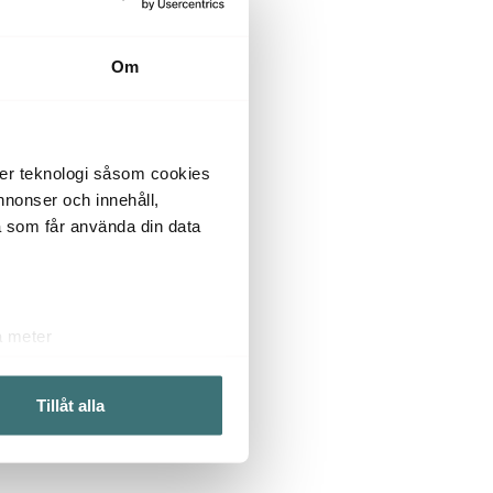
Om
der teknologi såsom cookies
 annonser och innehåll,
a som får använda din data
a meter
k)
ljsektionen
. Du kan ändra
Tillåt alla
 du tycker om. Det gör också