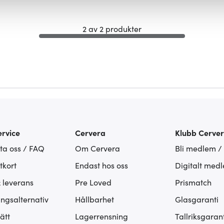
fik och göra hemsidan ännu bättre. Du bestämmer själv vilka cook
2 av 2 produkter
rvice
Cervera
Klubb Cerve
ta oss / FAQ
Om Cervera
Bli medlem /
tkort
Endast hos oss
Digitalt med
& leverans
Pre Loved
Prismatch
ingsalternativ
Hållbarhet
Glasgaranti
ätt
Lagerrensning
Tallriksgarant