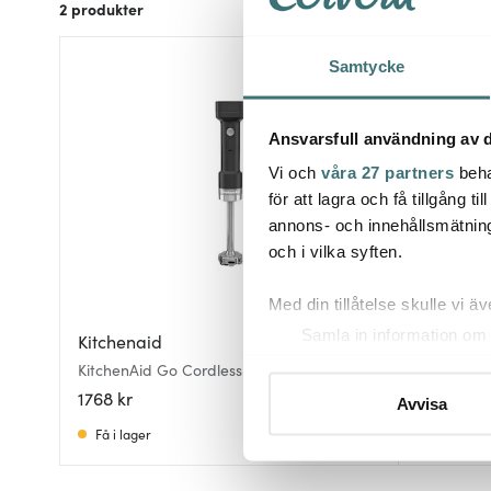
2
produkter
Samtycke
BRA DEAL
Ansvarsfull användning av d
Vi och
våra 27 partners
beha
för att lagra och få tillgång t
annons- och innehållsmätning
och i vilka syften.
Med din tillåtelse skulle vi äve
Samla in information om 
Kitchenaid
Kitchena
Identifiera din enhet gen
KitchenAid Go Cordless Stavmixer
KitchenAi
5KHBRV00BM utan batteri Mattsvart
5KHBRV71B
Ta reda på mer om hur dina pe
1768 kr
1946 kr
Avvisa
eller dra tillbaka ditt samtyc
Få i lager
Få i lager
Vi använder cookies för att 