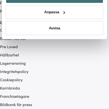
Företag
Identifiera din enhet genom att aktivt skanna den för
specifika kännetecken (fingeravtryck)
Produktåterkallelse
Anpassa
Ta reda på mer om hur dina personliga uppgifter
behandlas och ställ in dina preferenser i
detaljsektionen
.
Cervera
Du kan ändra eller dra tillbaka ditt samtycke när som
Avvisa
Om Cervera
helst från cookie-förklaringen.
Endast hos oss
Vi använder cookies för att innehållet och annonserna
Pre Loved
ska anpassas efter det som vi tror att du tycker om. Det
Hållbarhet
gör också att vi kan analysera vår trafik och göra
hemsidan ännu bättre. Du bestämmer själv vilka cookies
Lagerrensning
som du vill dela med dig av.
Integritetspolicy
Cookiepolicy
Karriärsida
Franchisetagare
Bildbank för press