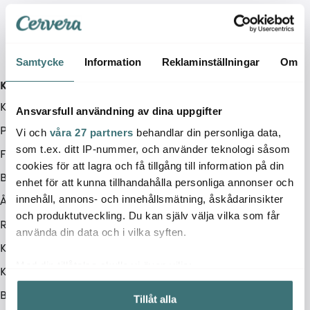
Samtycke
Information
Reklaminställningar
Om
Kundservice
Kontakta oss / FAQ
Ansvarsfull användning av dina uppgifter
Presentkort
Vi och
våra 27 partners
behandlar din personliga data,
som t.ex. ditt IP-nummer, och använder teknologi såsom
Frakt & leverans
cookies för att lagra och få tillgång till information på din
Betalningsalternativ
enhet för att kunna tillhandahålla personliga annonser och
Ångerrätt
innehåll, annons- och innehållsmätning, åskådarinsikter
och produktutveckling. Du kan själv välja vilka som får
Retur & Reklamation
använda din data och i vilka syften.
Köpvillkor
Med din tillåtelse skulle vi även vilja:
Kampanjvillkor
Samla in information om din geografiska plats som
BRA DEAL
Tillåt alla
kan ha en noggrannhet på upp till flera meter