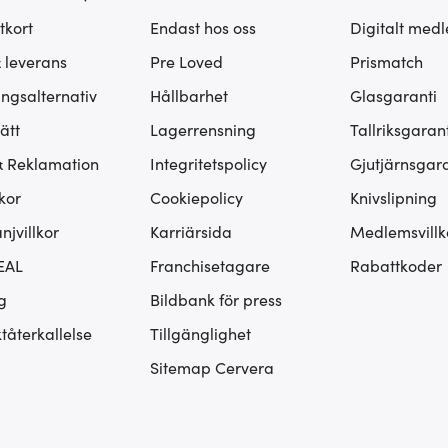
tkort
Endast hos oss
Digitalt med
& leverans
Pre Loved
Prismatch
ingsalternativ
Hållbarhet
Glasgaranti
ätt
Lagerrensning
Tallriksgarant
& Reklamation
Integritetspolicy
Gjutjärnsgara
kor
Cookiepolicy
Knivslipning
jvillkor
Karriärsida
Medlemsvillk
EAL
Franchisetagare
Rabattkoder
g
Bildbank för press
tåterkallelse
Tillgänglighet
Sitemap Cervera