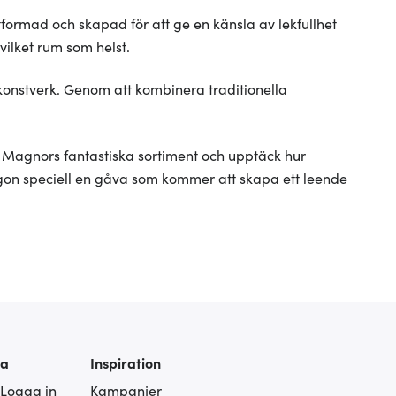
tformad och skapad för att ge en känsla av lekfullhet
vilket rum som helst.
 konstverk. Genom att kombinera traditionella
ska Magnors fantastiska sortiment och upptäck hur
r någon speciell en gåva som kommer att skapa ett leende
ra
Inspiration
 Logga in
Kampanjer