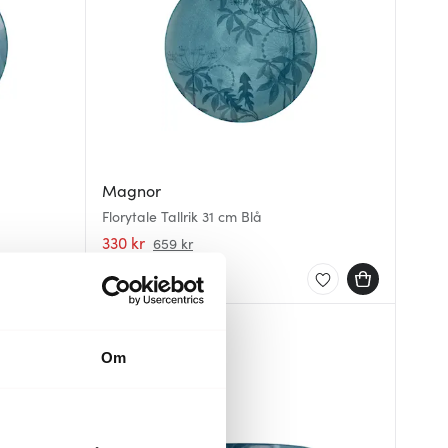
Magnor
Florytale Tallrik 31 cm Blå
330 kr
659 kr
I lager
40%
Om