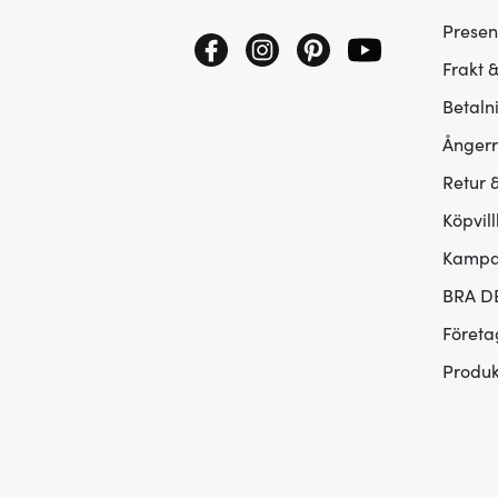
Presen
Frakt 
Betaln
Ångerr
Retur 
Köpvill
Kampan
BRA D
Företa
Produk