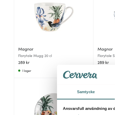
Magnor
Magnor
Florytale Mugg 20 cl
Florytale 
289 kr
289 kr
I lager
Få i lager
Samtycke
Ansvarsfull användning av d