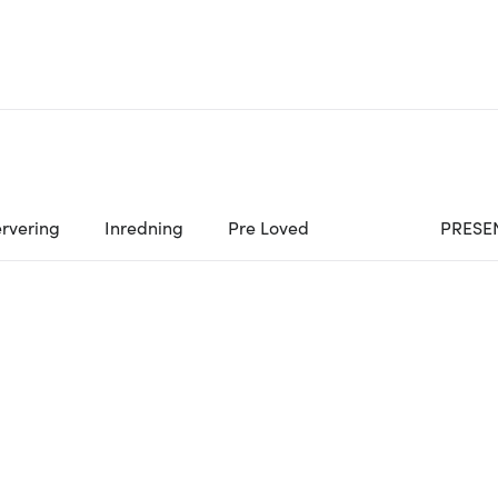
rvering
Inredning
Pre Loved
PRESE