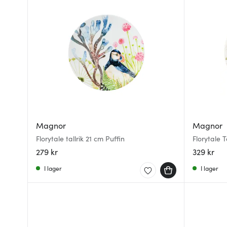
Magnor
Magnor
Florytale tallrik 21 cm Puffin
Florytale T
279 kr
329 kr
I lager
I lager