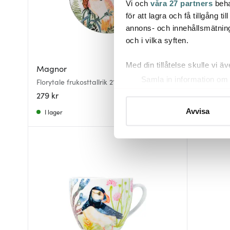
Vi och
våra 27 partners
beha
för att lagra och få tillgång t
annons- och innehållsmätning
och i vilka syften.
Med din tillåtelse skulle vi äve
Magnor
Magnor
Samla in information om 
Florytale frukosttallrik 21 cm cockatoo
Florytale T
Identifiera din enhet gen
279 kr
279 kr
Ta reda på mer om hur dina pe
Avvisa
I lager
Slut onli
eller dra tillbaka ditt samtyc
Vi använder cookies för att 
att vi kan analysera vår tra
av.