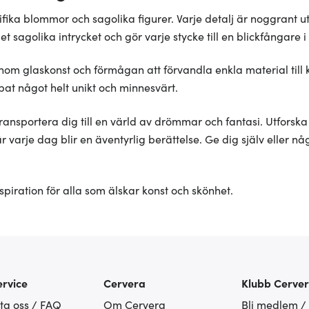
fika blommor och sagolika figurer. Varje detalj är noggrant u
 sagolika intrycket och gör varje stycke till en blickfångare i 
inom glaskonst och förmågan att förvandla enkla material till
at något helt unikt och minnesvärt.
t transportera dig till en värld av drömmar och fantasi. Utfor
där varje dag blir en äventyrlig berättelse. Ge dig själv elle
nspiration för alla som älskar konst och skönhet.
rvice
Cervera
Klubb Cerve
ta oss / FAQ
Om Cervera
Bli medlem /