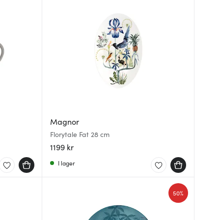
Magnor
Florytale Fat 28 cm
1199 kr
I lager
50%