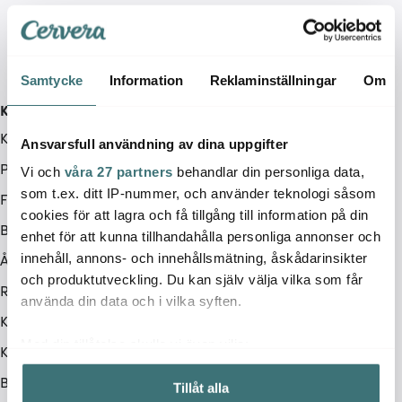
Samtycke
Information
Reklaminställningar
Om
Kundservice
Kontakta oss / FAQ
Ansvarsfull användning av dina uppgifter
Presentkort
Vi och
våra 27 partners
behandlar din personliga data,
som t.ex. ditt IP-nummer, och använder teknologi såsom
Frakt & leverans
cookies för att lagra och få tillgång till information på din
Betalningsalternativ
enhet för att kunna tillhandahålla personliga annonser och
Ångerrätt
innehåll, annons- och innehållsmätning, åskådarinsikter
och produktutveckling. Du kan själv välja vilka som får
Retur & Reklamation
använda din data och i vilka syften.
Köpvillkor
Med din tillåtelse skulle vi även vilja:
Kampanjvillkor
Samla in information om din geografiska plats som
BRA DEAL
Tillåt alla
kan ha en noggrannhet på upp till flera meter