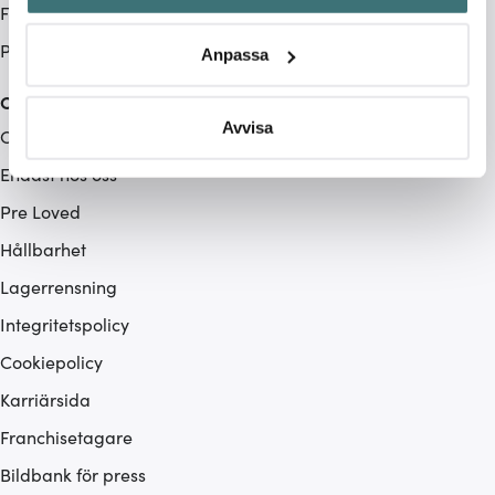
Företag
Identifiera din enhet genom att aktivt skanna den för
specifika kännetecken (fingeravtryck)
Produktåterkallelse
Anpassa
Ta reda på mer om hur dina personliga uppgifter
behandlas och ställ in dina preferenser i
detaljsektionen
.
Cervera
Du kan ändra eller dra tillbaka ditt samtycke när som
Avvisa
Om Cervera
helst från cookie-förklaringen.
Endast hos oss
Vi använder cookies för att innehållet och annonserna
Pre Loved
ska anpassas efter det som vi tror att du tycker om. Det
Hållbarhet
gör också att vi kan analysera vår trafik och göra
hemsidan ännu bättre. Du bestämmer själv vilka cookies
Lagerrensning
som du vill dela med dig av.
Integritetspolicy
Cookiepolicy
Karriärsida
Franchisetagare
Bildbank för press