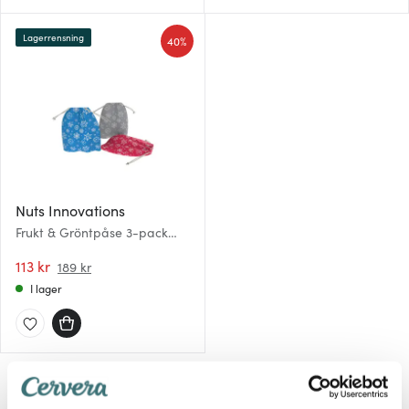
Lagerrensning
40%
Nuts Innovations
Frukt & Gröntpåse 3-pack
Vinterprint
113 kr
189 kr
I lager