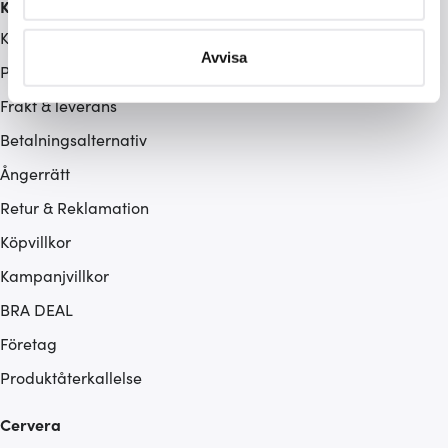
Kundservice
Ta reda på mer om hur dina personliga uppgifter
behandlas och ställ in dina preferenser i
detaljsektionen
.
Kontakta oss / FAQ
Du kan ändra eller dra tillbaka ditt samtycke när som
Avvisa
Presentkort
helst från cookie-förklaringen.
Frakt & leverans
Vi använder cookies för att innehållet och annonserna
Betalningsalternativ
ska anpassas efter det som vi tror att du tycker om. Det
Ångerrätt
gör också att vi kan analysera vår trafik och göra
hemsidan ännu bättre. Du bestämmer själv vilka cookies
Retur & Reklamation
som du vill dela med dig av.
Köpvillkor
Kampanjvillkor
BRA DEAL
Företag
Produktåterkallelse
Cervera