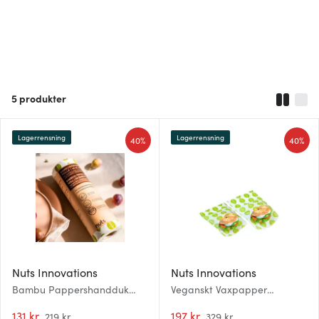
5
produkter
Lagerrensning
Lagerrensning
40%
40%
Nuts Innovations
Nuts Innovations
Bambu Pappershandduk
Veganskt Vaxpapper
30x28 cm 40-pack
Smörgås 2-pack
131 kr
197 kr
219 kr
329 kr