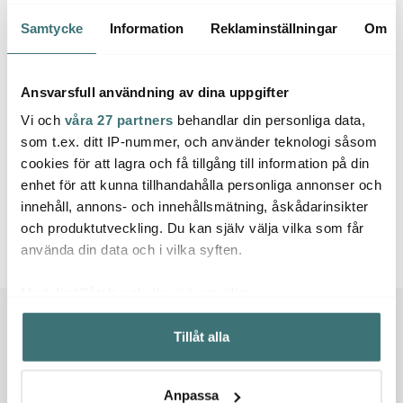
5 av 5 produkter
Samtycke
Information
Reklaminställningar
Om
Ansvarsfull användning av dina uppgifter
Vi och
våra 27 partners
behandlar din personliga data,
Nuts bivaxdukar
som t.ex. ditt IP-nummer, och använder teknologi såsom
Alla Nuts Innovations produkter är komposterbara,
cookies för att lagra och få tillgång till information på din
återanvändbara och tillverkade av 100% naturliga material.
enhet för att kunna tillhandahålla personliga annonser och
Med Nuts bivaxdukar skyddar du livsmedel så som bröd, ost
innehåll, annons- och innehållsmätning, åskådarinsikter
eller överblivna matrester. Dukarna fungerar även utmärkt över
och produktutveckling. Du kan själv välja vilka som får
en jäsande deg eller för att slå in smörgåsar och frukt till
använda din data och i vilka syften.
utflykten. Snyggt, ekonomiskt, klimatsmart och praktiskt!
Med din tillåtelse skulle vi även vilja:
Samla in information om din geografiska plats som
Tillåt alla
kan ha en noggrannhet på upp till flera meter
Identifiera din enhet genom att aktivt skanna den för
specifika kännetecken (fingeravtryck)
Anpassa